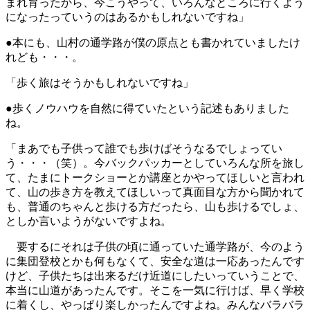
まれ育ったから、今こうやって、いろんなところに行くよう
になったっていうのはあるかもしれないですね」
●本にも、山村の通学路が僕の原点とも書かれていましたけ
れども・・・。
「歩く旅はそうかもしれないですね」
●歩くノウハウを自然に得ていたという記述もありました
ね。
「まあでも子供って誰でも歩けばそうなるでしょってい
う・・・（笑）。今バックパッカーとしていろんな所を旅し
て、たまにトークショーとか講座とかやってほしいと言われ
て、山の歩き方を教えてほしいって真面目な方から聞かれて
も、普通のちゃんと歩ける方だったら、山も歩けるでしょ、
としか言いようがないですよね。
要するにそれは子供の頃に通っていた通学路が、今のよう
に集団登校とかも何もなくて、安全な道は一応あったんです
けど、子供たちは出来るだけ近道にしたいっていうことで、
本当に山道があったんです。そこを一気に行けば、早く学校
に着くし、やっぱり楽しかったんですよね。みんなバラバラ