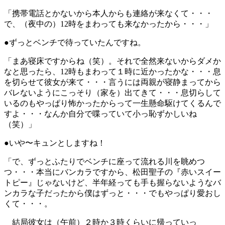
「携帯電話とかないから本人からも連絡が来なくて・・・
で、（夜中の）12時をまわっても来なかったから・・・」
●ずっとベンチで待っていたんですね。
「まあ寝床ですからね（笑）。それで全然来ないからダメか
なと思ったら、12時もまわって１時に近かったかな・・・息
を切らせて彼女が来て・・・言うには両親が寝静まってから
バレないようにこっそり（家を）出てきて・・・息切らして
いるのもやっぱり怖かったからって一生懸命駆けてくるんで
すよ・・・なんか自分で喋っていて小っ恥ずかしいね
（笑）」
●いや〜キュンとしますね！
「で、ずっとふたりでベンチに座って流れる川を眺めつ
つ・・・本当にバンカラですから、松田聖子の『赤いスイー
トピー』じゃないけど、半年経っても手も握らないようなバ
ンカラな子だったから僕はずっと・・・でもやっぱり愛おし
くて・・・。
結局彼女は（午前）２時か３時くらいに帰っていっ