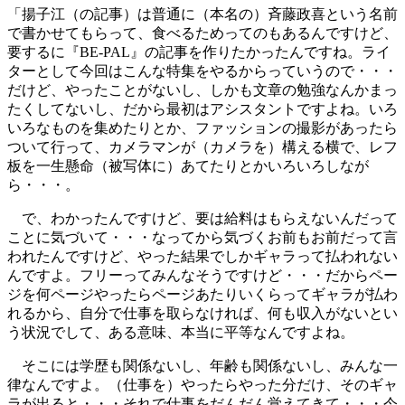
「揚子江（の記事）は普通に（本名の）斉藤政喜という名前
で書かせてもらって、食べるためってのもあるんですけど、
要するに『BE-PAL』の記事を作りたかったんですね。ライ
ターとして今回はこんな特集をやるからっていうので・・・
だけど、やったことがないし、しかも文章の勉強なんかまっ
たくしてないし、だから最初はアシスタントですよね。いろ
いろなものを集めたりとか、ファッションの撮影があったら
ついて行って、カメラマンが（カメラを）構える横で、レフ
板を一生懸命（被写体に）あてたりとかいろいろしなが
ら・・・。
で、わかったんですけど、要は給料はもらえないんだって
ことに気づいて・・・なってから気づくお前もお前だって言
われたんですけど、やった結果でしかギャラって払われない
んですよ。フリーってみんなそうですけど・・・だからペー
ジを何ページやったらページあたりいくらってギャラが払わ
れるから、自分で仕事を取らなければ、何も収入がないとい
う状況でして、ある意味、本当に平等なんですよね。
そこには学歴も関係ないし、年齢も関係ないし、みんな一
律なんですよ。（仕事を）やったらやった分だけ、そのギャ
ラが出ると・・・それで仕事をだんだん覚えてきて・・・今