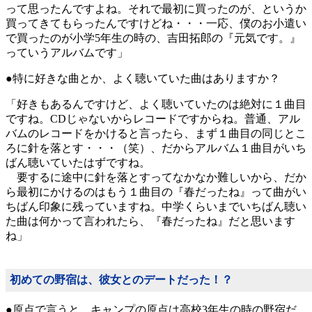
って思ったんですよね。それで最初に買ったのが、というか
買ってきてもらったんですけどね・・・一応、僕のお小遣い
で買ったのが小学5年生の時の、吉田拓郎の『元気です。』
っていうアルバムです」
●特に好きな曲とか、よく聴いていた曲はありますか？
「好きもあるんですけど、よく聴いていたのは絶対に１曲目
ですね。CDじゃないからレコードですからね。普通、アル
バムのレコードをかけると言ったら、まず１曲目の同じとこ
ろに針を落とす・・・（笑）、だからアルバム１曲目がいち
ばん聴いていたはずですね。
要するに途中に針を落とすってなかなか難しいから、だか
ら最初にかけるのはもう１曲目の『春だったね』って曲がい
ちばん印象に残っていますね。中学くらいまでいちばん聴い
た曲は何かって言われたら、『春だったね』だと思います
ね」
初めての野宿は、彼女とのデートだった！？
●原点で言うと、キャンプの原点は高校3年生の時の野宿だ