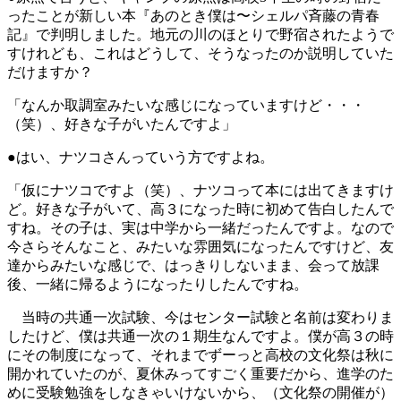
ったことが新しい本『あのとき僕は〜シェルパ斉藤の青春
記』で判明しました。地元の川のほとりで野宿されたようで
すけれども、これはどうして、そうなったのか説明していた
だけますか？
「なんか取調室みたいな感じになっていますけど・・・
（笑）、好きな子がいたんですよ」
●はい、ナツコさんっていう方ですよね。
「仮にナツコですよ（笑）、ナツコって本には出てきますけ
ど。好きな子がいて、高３になった時に初めて告白したんで
すね。その子は、実は中学から一緒だったんですよ。なので
今さらそんなこと、みたいな雰囲気になったんですけど、友
達からみたいな感じで、はっきりしないまま、会って放課
後、一緒に帰るようになったりしたんですね。
当時の共通一次試験、今はセンター試験と名前は変わりま
したけど、僕は共通一次の１期生なんですよ。僕が高３の時
にその制度になって、それまでずーっと高校の文化祭は秋に
開かれていたのが、夏休みってすごく重要だから、進学のた
めに受験勉強をしなきゃいけないから、（文化祭の開催が）