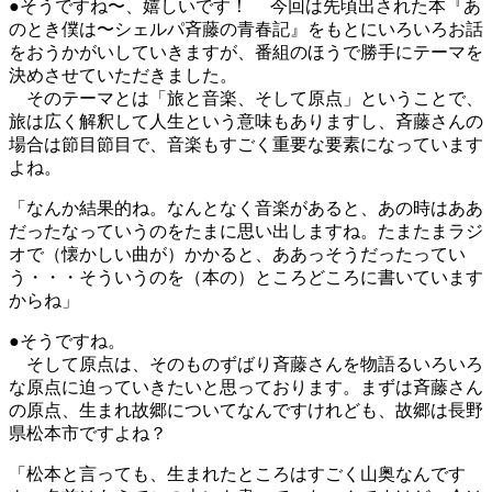
●そうですね〜、嬉しいです！ 今回は先頃出された本『あ
のとき僕は〜シェルパ斉藤の青春記』をもとにいろいろお話
をおうかがいしていきますが、番組のほうで勝手にテーマを
決めさせていただきました。
そのテーマとは「旅と音楽、そして原点」ということで、
旅は広く解釈して人生という意味もありますし、斉藤さんの
場合は節目節目で、音楽もすごく重要な要素になっています
よね。
「なんか結果的ね。なんとなく音楽があると、あの時はああ
だったなっていうのをたまに思い出しますね。たまたまラジ
オで（懐かしい曲が）かかると、ああっそうだったってい
う・・・そういうのを（本の）ところどころに書いています
からね」
●そうですね。
そして原点は、そのものずばり斉藤さんを物語るいろいろ
な原点に迫っていきたいと思っております。まずは斉藤さん
の原点、生まれ故郷についてなんですけれども、故郷は長野
県松本市ですよね？
「松本と言っても、生まれたところはすごく山奥なんです