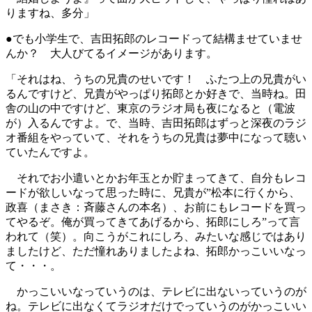
りますね、多分」
●でも小学生で、吉田拓郎のレコードって結構ませていませ
んか？ 大人びてるイメージがあります。
「それはね、うちの兄貴のせいです！ ふたつ上の兄貴がい
るんですけど、兄貴がやっぱり拓郎とか好きで、当時ね。田
舎の山の中ですけど、東京のラジオ局も夜になると（電波
が）入るんですよ。で、当時、吉田拓郎はずっと深夜のラジ
オ番組をやっていて、それをうちの兄貴は夢中になって聴い
ていたんですよ。
それでお小遣いとかお年玉とか貯まってきて、自分もレコ
ードが欲しいなって思った時に、兄貴が”松本に行くから、
政喜（まさき：斉藤さんの本名）、お前にもレコードを買っ
てやるぞ。俺が買ってきてあげるから、拓郎にしろ”って言
われて（笑）。向こうがこれにしろ、みたいな感じではあり
ましたけど、ただ憧れありましたよね、拓郎かっこいいなっ
て・・・。
かっこいいなっていうのは、テレビに出ないっていうのが
ね。テレビに出なくてラジオだけでっていうのがかっこいい