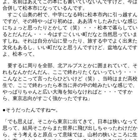
よ。名前はあえてこの本にも書いていないんですけど、今は
合併して松本市になっているんです。
すごく山奥の村で、中学になる時に松本市内に引っ越すん
ですが、その時やっぱり初めは、ああ清々したみたいな感じ
にちょっと思ったりとかして（笑）・・・松本で暮らしてい
るとだんだん・・・今はすごくいい町だなと当然思っていま
すしね。それは自分が山に登ったり、旅する中でよく出来た
文化もあるし、いい町だなと思うんですけど、盆地なんです
よ、松本って。
要するに周りを全部、北アルプスとかに囲まれていて、そ
れもなんかだんだん、ここで終わりたくないっていう・・・
こんなとこって言ったらひどいけど（笑）、当時はまだ高校
生で、ここで終わったら本当に井の中の蛙みたいな感じで、
やっぱりちゃんと広い大海を知らなければと・・・ですか
ら、東京志向がすごく強かったですね」
●そうだったんですね〜。
「でも思えば、そこから東京に出てきて、日本は狭いなって
思って、結局そこからまた世界に飛び出しちゃったわけだか
ら、そう考えると原点って意味では、山村の狭いところに生