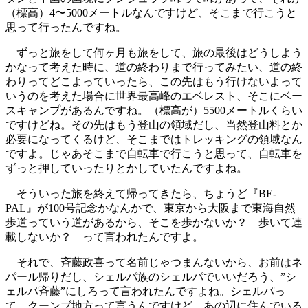
（標高）4〜5000メートルなんですけど、そこまで行こうと
思って行ったんですね。
ずっと旅をして何ヶ月も旅をして、旅の最後はどうしよう
かなって考えた時に、道の終わりまで行ってみたい、道の終
わりってどこよっていったら、この先はもう行けないよって
いうのを考えた場合に世界最高峰のエベレスト、そこにベー
スキャンプがあるんですね。（標高が）5500メートルくらい
ですけどね。その先はもう登山の領域だし、当然登山料とか
必要になってくるけど、そこまではトレッキングの領域なん
ですよ。じゃあそこまで自転車で行こうと思って、自転車を
ずっと押していったりとかしていたんですよね。
そういった旅を終えて帰ってきたら、ちょうど『BE-
PAL』が100号記念かなんかで、東京から大阪まで東海自然
歩道っていう道があるから、そこを歩かないか？ 歩いて連
載しないか？ って言われたんですよ。
それで、斉藤政喜って名前じゃつまんないから、お前はネ
パール帰りだし、シェルパ族のシェルパでいいだろう、”シ
ェルパ斉藤”にしろって言われたんですよね。シェルパっ
て、クーンブ地方って言うんですけど、あの辺に住んでいる