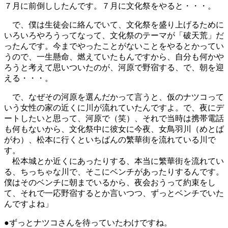
７月に前倒ししたんです。７月に文化祭をやると・・・。
で、僕は生徒会に絡んでいて、文化祭を盛り上げるために
いろいろやろうってなって、文化祭のテーマが「破天荒」だ
ったんです。今までやったことがないことをやるとかってい
うので、一生懸命、燃えていたもんですから、自分も何かや
ろうと考えて思いついたのが、河原で野宿する、で、朝を迎
える・・・。
で、なぜその河原を選んだかって言うと、仮のナツコって
いう女性の家の近くに川が流れていたんですよ。で、夜にデ
ートしたいと思って、河原で（笑）、それで当時は携帯電話
も何もないから、文化祭中に彼女に今夜、女鳥羽川（めとば
がわ）、松本に行くといちばんの繁華街を流れている川で
す。
松本城とか近くにあったりする、本当に繁華街を流れてい
る、ちっちゃな川で、そこにベンチがあったりするんです。
僕はそのベンチに朝までいるから、夜会おうって約束をし
て、それで一応野宿するとか言いつつ、ずっとベンチでいた
んですよね」
●ずっとナツコさんを待っていたわけですね。