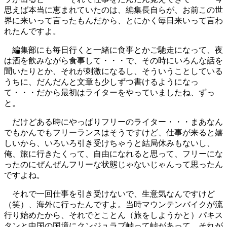
思えば本当に恵まれていたのは、編集長自らが、お前この世
界に来いって言ったもんだから、とにかく毎日来いって言わ
れたんですよ。
編集部にも毎日行くと一緒に食事とかご馳走になって、夜
は酒を飲みながら食事して・・・で、その時にいろんな話を
聞いたりとか、それが刺激になるし、そういうことしている
うちに、だんだんと文章も少しずつ書けるようになっ
て・・・だから最初はライターをやっていましたね、ずっ
と。
だけどある時にやっぱりフリーのライター・・・まあなん
でもかんでもフリーランスはそうですけど、仕事が来ると嬉
しいから、いろいろ引き受けちゃうと結局休みもないし、
俺、旅に行きたくって、自由になれると思って、フリーにな
ったのにぜんぜんフリーな状態じゃないじゃんって思ったん
ですよね。
それで一回仕事を引き受けないで、生意気なんですけど
（笑）、海外に行ったんですよ。当時マウンテンバイクが流
行り始めたから、それでとことん（旅をしようかと）パキス
タンと中国の国境にクンジュラブ峠って峠があって、それが