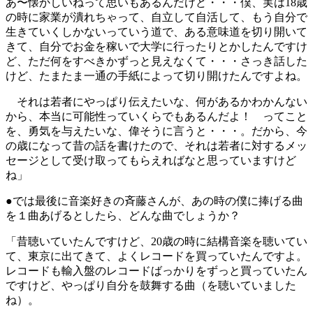
あ〜懐かしいねって思いもあるんだけど・・・僕、実は18歳
の時に家業が潰れちゃって、自立して自活して、もう自分で
生きていくしかないっていう道で、ある意味道を切り開いて
きて、自分でお金を稼いで大学に行ったりとかしたんですけ
ど、ただ何をすべきかずっと見えなくて・・・さっき話した
けど、たまたま一通の手紙によって切り開けたんですよね。
それは若者にやっぱり伝えたいな、何があるかわかんない
から、本当に可能性っていくらでもあるんだよ！ ってこと
を、勇気を与えたいな、偉そうに言うと・・・。だから、今
の歳になって昔の話を書けたので、それは若者に対するメッ
セージとして受け取ってもらえればなと思っていますけど
ね」
●では最後に音楽好きの斉藤さんが、あの時の僕に捧げる曲
を１曲あげるとしたら、どんな曲でしょうか？
「昔聴いていたんですけど、20歳の時に結構音楽を聴いてい
て、東京に出てきて、よくレコードを買っていたんですよ。
レコードも輸入盤のレコードばっかりをずっと買っていたん
ですけど、やっぱり自分を鼓舞する曲（を聴いていました
ね）。