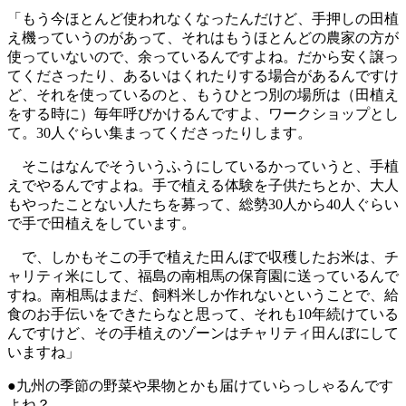
「もう今ほとんど使われなくなったんだけど、手押しの田植
え機っていうのがあって、それはもうほとんどの農家の方が
使っていないので、余っているんですよね。だから安く譲っ
てくださったり、あるいはくれたりする場合があるんですけ
ど、それを使っているのと、もうひとつ別の場所は（田植え
をする時に）毎年呼びかけるんですよ、ワークショップとし
て。30人ぐらい集まってくださったりします。
そこはなんでそういうふうにしているかっていうと、手植
えでやるんですよね。手で植える体験を子供たちとか、大人
もやったことない人たちを募って、総勢30人から40人ぐらい
で手で田植えをしています。
で、しかもそこの手で植えた田んぼで収穫したお米は、チ
ャリティ米にして、福島の南相馬の保育園に送っているんで
すね。南相馬はまだ、飼料米しか作れないということで、給
食のお手伝いをできたらなと思って、それも10年続けている
んですけど、その手植えのゾーンはチャリティ田んぼにして
いますね」
●九州の季節の野菜や果物とかも届けていらっしゃるんです
よね？