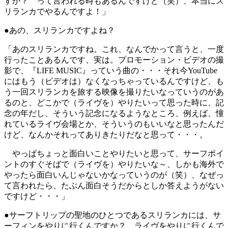
すか？ って言われる時もあるんですけど（笑）、本当にス
リランカでやるんですよ！」
●あの、スリランカですよね？
「あのスリランカですね。これ、なんでかって言うと、一度
行ったことあるんです、実は。プロモーション・ビデオの撮
影で、『LIFE MUSIC』っていう曲の・・・それ今YouTube
にはもう（ビデオは）なくなっちゃっているんですけど、も
う一回スリランカを旅する映像を撮りたいなっていうのがあ
るのと、どこかで（ライヴを）やりたいって思った時に、記
念の年だし、そういう記念になるようなところ、例えば、憧
れているライヴ会場とか、そういうのもいいなと思ったんだ
けど、なんかそれってありきたりだなと思って・・・。
やっぱちょっと面白いことやりたいと思って、サーフポイ
ントのすぐそばで（ライヴを）やりたいな～、しかも海外で
やったら面白いんじゃないかなっていうのが（笑）、なぜっ
て言われたら、たぶん面白そうだからとしか答えようがない
ですけど・・・」
●サーフトリップの聖地のひとつであるスリランカには、サ
ーフィンをやりに行くんですか？ ライヴをやりに行くんで