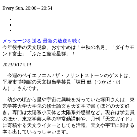
Every Sun. 20:00～20:54
メッセージを送る
最新の放送を聴く
今年後半の天文現象、おすすめは「中秋の名月」「ダイヤモ
ンド富士」「ふたご座流星群」！
2023/9/17 UP!
今週のベイエフエム / ザ・フリントストーンのゲストは、
平塚市博物館の天文担当学芸員「塚田 健（つかだ・け
ん）」さんです。
幼少の頃から星や宇宙に興味を持っていた塚田さんは、東
京学芸大学大学院の修士論文も天文学で書くほどの天文好
き。専門は太陽系小天体と太陽系外惑星など。現在は学芸員
のほか、東京学芸大学の非常勤講師や、月刊『天文ガイド』
に寄稿する天文ライターとしても活躍、天文や宇宙に関する
本も出していらっしゃいます。