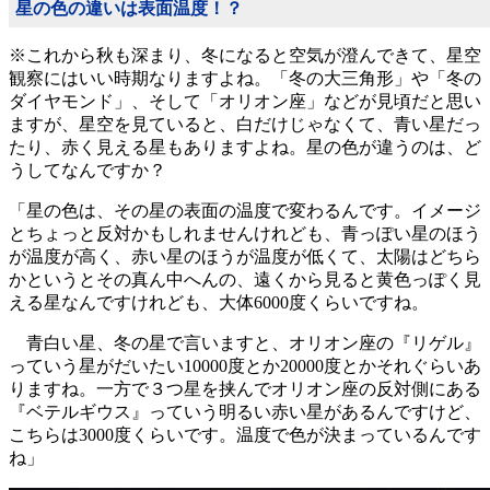
星の色の違いは表面温度！？
※これから秋も深まり、冬になると空気が澄んできて、星空
観察にはいい時期なりますよね。「冬の大三角形」や「冬の
ダイヤモンド」、そして「オリオン座」などが見頃だと思い
ますが、星空を見ていると、白だけじゃなくて、青い星だっ
たり、赤く見える星もありますよね。星の色が違うのは、ど
うしてなんですか？
「星の色は、その星の表面の温度で変わるんです。イメージ
とちょっと反対かもしれませんけれども、青っぽい星のほう
が温度が高く、赤い星のほうが温度が低くて、太陽はどちら
かというとその真ん中へんの、遠くから見ると黄色っぽく見
える星なんですけれども、大体6000度くらいですね。
青白い星、冬の星で言いますと、オリオン座の『リゲル』
っていう星がだいたい10000度とか20000度とかそれぐらいあ
りますね。一方で３つ星を挟んでオリオン座の反対側にある
『ベテルギウス』っていう明るい赤い星があるんですけど、
こちらは3000度くらいです。温度で色が決まっているんです
ね」