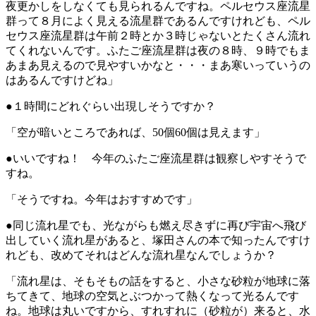
夜更かしをしなくても見られるんですね。ペルセウス座流星
群って８月によく見える流星群であるんですけれども、ペル
セウス座流星群は午前２時とか３時じゃないとたくさん流れ
てくれないんです。ふたご座流星群は夜の８時、９時でもま
あまあ見えるので見やすいかなと・・・まあ寒いっていうの
はあるんですけどね」
●１時間にどれぐらい出現しそうですか？
「空が暗いところであれば、50個60個は見えます」
●いいですね！ 今年のふたご座流星群は観察しやすそうで
すね。
「そうですね。今年はおすすめです」
●同じ流れ星でも、光ながらも燃え尽きずに再び宇宙へ飛び
出していく流れ星があると、塚田さんの本で知ったんですけ
れども、改めてそれはどんな流れ星なんでしょうか？
「流れ星は、そもそもの話をすると、小さな砂粒が地球に落
ちてきて、地球の空気とぶつかって熱くなって光るんです
ね。地球は丸いですから、すれすれに（砂粒が）来ると、水