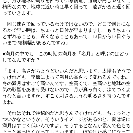
も、月が地球の周りを回っている軌道、道筋が円じゃなくて
楕円なので、地球に近い時は早く回って、遠ざかると遅く回
っていきます。
同じ速さで回っているわけではないので、どこで満月にな
るかで早い時は、ちょっと日付が早まりますし、もうちょっ
とずれることも、遅くなることもあって、13日から17日ぐら
いまで 結構幅があるんですね」
●満月の中でも、この時期の満月を「名月」と呼ぶのはどう
してなんですか？
「まず、高さがちょうどいいんだと思います。太陽もそうで
すけれども、季節によって満月の高さって変わるんですね。
冬の満月はすごく高いんです。空高くて、空高いと地球の空
気の影響をあまり受けないので、月が真っ白く、凍てつくよ
うなと言いますか、すごく刺さるような明るさを持つんです
よね。
それはそれで神秘的だと思うんですけれども、ちょっとき
ついかなというか、そういうイメージがあるのと、夏は逆に
満月はすごく低いんですよ。そうするとなんか霞んで色もち
ょっと赤っぽくなってしまいますし、ぼやけた感じになって