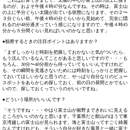
「これは計算できまして、太陽の中心が富士山の頂上に接す
るのが、およそ午後４時47分なんですね。その時は、富士山
の上に半分ぐらい太陽が出ている状態になります。その２〜
３分ぐらい前、午後４時45分ぐらいから見始めて、完全に隠
れるのが48分過ぎっていう感じになりますので、午後４時45
分から５分間ぐらい見ればいいのかなと思います」
●観察するときの注目ポイントはありますか？
「まずしっかりと時刻を把握しておかないと気がついたら、
もう沈んでいるなんてことがあると悲しいですので・・・も
ちろん、30分〜40分前から待っていてもいいんですけれど
も、その瞬間を見逃さないためには時刻をしっかりと把握し
ておいてほしいかなと思うのと、やっぱり自分なりのビュー
スポットをあらかじめ探しておく、前の日の昼間とかでもい
いので、探しておくっていうのがいいですね」
●どういう場所がいいんです？
「そうですね・・・やはり富士山が裾野まできれいに見える
ところがいいのかなと思います。千葉県だと館山のほうで東
京湾越しの富士山が見られます。海と富士山ってすごく綺麗
なんですけれども、そういう自分が好きな風景と一緒に富士