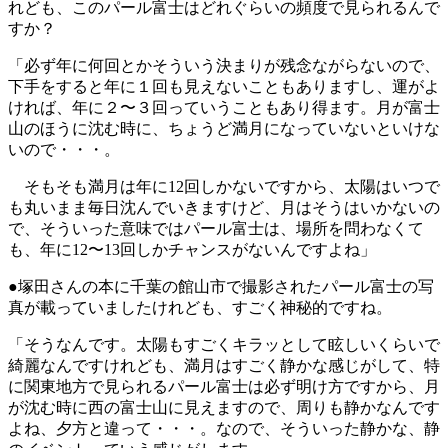
れども、このパール富士はどれぐらいの頻度で見られるんで
すか？
「必ず年に何回とかそういう決まりが残念ながらないので、
下手をすると年に１回も見えないこともありますし、運がよ
ければ、年に２〜３回っていうこともあり得ます。月が富士
山のほうに沈む時に、ちょうど満月になっていないといけな
いので・・・。
そもそも満月は年に12回しかないですから、太陽はいつで
も丸いまま毎日沈んでいきますけど、月はそうはいかないの
で、そういった意味ではパール富士は、場所を問わなくて
も、年に12〜13回しかチャンスがないんですよね」
●塚田さんの本に千葉の館山市で撮影されたパール富士の写
真が載っていましたけれども、すごく神秘的ですね。
「そうなんです。太陽もすごくキラッとして眩しいくらいで
綺麗なんですけれども、満月はすごく静かな感じがして、特
に関東地方で見られるパール富士は必ず明け方ですから、月
が沈む時に西の富士山に見えますので、周りも静かなんです
よね、夕方と違って・・・。なので、そういった静かな、静