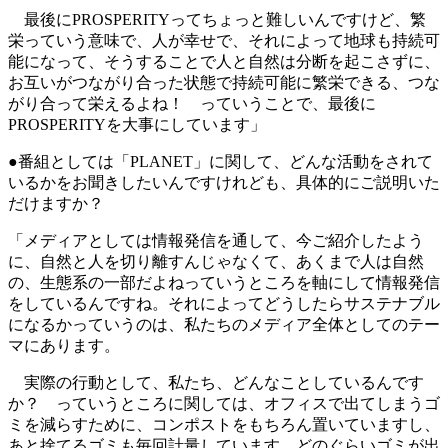
最後にPROSPERITYってちょっと難しいんですけど、繁
栄っていう意味で、人が幸せで、それによって地球も持続可
能になって、そうすることで人と自然は分断を起こさずに、
お互いがつながり合った状態で持続可能に繁栄できる、つな
がり合って栄えるよね！ っていうことで、最後に
PROSPERITYを大事にしています」
●番組としては「PLANET」に関して、どんな活動をされて
いるかをお聞きしたいんですけれども、具体的にご説明いた
だけますか？
「メディアとしては情報発信を通して、今ご紹介したよう
に、自然と人を切り離すんじゃなくて、あくまで人は自然
の、生態系の一部だよねっていうところを軸にして情報発信
をしているんですね。それによってどうしたらサステナブル
になるかっていうのは、私たちのメディア全体としてのテー
マにあります。
実際の行動として、私たち、どんなことしているんです
か？ っていうところに関しては、オフィスで出てしまうゴ
ミを減らすために、コンポストをもちろん置いていますし、
あと捨てるゴミも毎回計量しています。どのぐらいゴミが出