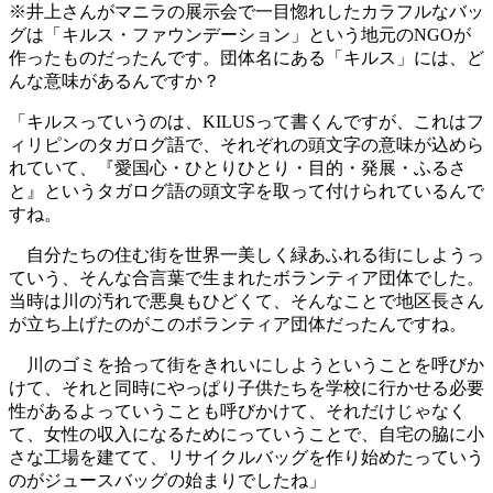
※井上さんがマニラの展示会で一目惚れしたカラフルなバッ
グは「キルス・ファウンデーション」という地元のNGOが
作ったものだったんです。団体名にある「キルス」には、ど
んな意味があるんですか？
「キルスっていうのは、KILUSって書くんですが、これはフ
ィリピンのタガログ語で、それぞれの頭文字の意味が込めら
れていて、『愛国心・ひとりひとり・目的・発展・ふるさ
と』というタガログ語の頭文字を取って付けられているんで
すね。
自分たちの住む街を世界一美しく緑あふれる街にしようっ
ていう、そんな合言葉で生まれたボランティア団体でした。
当時は川の汚れで悪臭もひどくて、そんなことで地区長さん
が立ち上げたのがこのボランティア団体だったんですね。
川のゴミを拾って街をきれいにしようということを呼びか
けて、それと同時にやっぱり子供たちを学校に行かせる必要
性があるよっていうことも呼びかけて、それだけじゃなく
て、女性の収入になるためにっていうことで、自宅の脇に小
さな工場を建てて、リサイクルバッグを作り始めたっていう
のがジュースバッグの始まりでしたね」