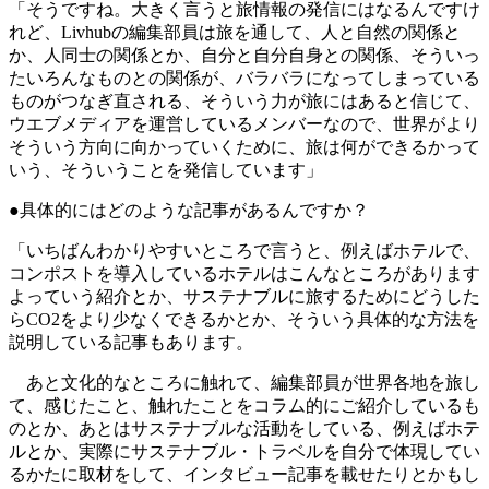
「そうですね。大きく言うと旅情報の発信にはなるんですけ
れど、Livhubの編集部員は旅を通して、人と自然の関係と
か、人同士の関係とか、自分と自分自身との関係、そういっ
たいろんなものとの関係が、バラバラになってしまっている
ものがつなぎ直される、そういう力が旅にはあると信じて、
ウエブメディアを運営しているメンバーなので、世界がより
そういう方向に向かっていくために、旅は何ができるかって
いう、そういうことを発信しています」
●具体的にはどのような記事があるんですか？
「いちばんわかりやすいところで言うと、例えばホテルで、
コンポストを導入しているホテルはこんなところがあります
よっていう紹介とか、サステナブルに旅するためにどうした
らCO2をより少なくできるかとか、そういう具体的な方法を
説明している記事もあります。
あと文化的なところに触れて、編集部員が世界各地を旅し
て、感じたこと、触れたことをコラム的にご紹介しているも
のとか、あとはサステナブルな活動をしている、例えばホテ
ルとか、実際にサステナブル・トラベルを自分で体現してい
るかたに取材をして、インタビュー記事を載せたりとかもし