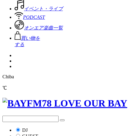
イベント・ライブ
PODCAST
オンエア楽曲一覧
買い物を
する
Chiba
℃
DJ