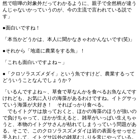
然で喧嘩の対象外だってわかるように、親子で全然柄が違う
んじゃないかっていうのが、今の主流で言われている説で
す」
●面白いですね！
「本当かどうかは、本人に聞かなきゃわかんないです(笑)」
●それから「地道に農業をする魚」！
「これも面白いですよね～」
●「クロソラスズメダイ」という魚ですけど、農業するって
どういうことなんでしょうか？
「いるんですよね～、草食で草なんかを食べるお魚なんです
けれども、お気に入りの海藻があるわけですね。イトグサっ
ていう海藻が大好き！ そればっかり食べる。
でもイトグサは放っておくと、ほかの海藻のほうが強いの
で負けちゃって、ほかが生えると、雑草がいっぱい生えちゃ
うと、本物のイトグサさんが枯れてしまうっていう問題があ
る。そこで、このクロソラスズメダイは岩の表面をせっせと
手入れして、イトグサ以外の雑草むしりを常にやっている。