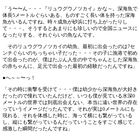
「う〜〜ん・・・『リュウグウノツカイ』かな～。深海魚で
体長5メートルぐらいある、ものすごく長い体を持った深海
魚がいるんですね。時々成魚が砂浜に打ち上がったりし
て・・・。そうするとあまりにも珍しいので全国ニュースに
なったりする、それぐらいの魚なんです。
そのリュウグウノツカイの幼魚、最初に出会ったのは7セ
ンチぐらいのちっちゃい子だった・・・その子に漁港で初め
て出会ったのが、僕はたぶん人生の中でちゃんとした深海魚
の赤ちゃんに、足元で出会った最初の経験だったんですね」
●へ～～〜っ！
「その時に衝撃を受けて・・・僕は幼少から深海魚が大好き
だったので憧れていたんだけど、いつも僕が見ている水深0
メートルの世界では到底出会えない、本当に遠い世界の存在
っていうイメージだったんです。それが実は0メートルにも
現れる、それを体感した時に、海って横にも繋がっている
し、縦にも繋がっているんだっていうことをすごく感じて、
感激した瞬間だったんですね」