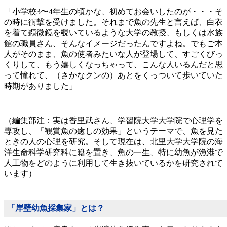
「小学校3〜4年生の頃かな、初めてお会いしたのが・・・そ
の時に衝撃を受けました。それまで魚の先生と言えば、白衣
を着て顕微鏡を覗いているような大学の教授、もしくは水族
館の職員さん、そんなイメージだったんですよね。でもご本
人がそのまま、魚の使者みたいな人が登場して、すごくびっ
くりして、もう嬉しくなっちゃって、こんな人いるんだと思
って憧れて、（さかなクンの）あとをくっついて歩いていた
時期がありました」
（編集部注：実は香里武さん、学習院大学大学院で心理学を
専攻し、「観賞魚の癒しの効果」というテーマで、魚を見た
ときの人の心理を研究。そして現在は、北里大学大学院の海
洋生命科学研究科に籍を置き、魚の一生、特に幼魚が漁港で
人工物をどのように利用して生き抜いているかを研究されて
います）
「岸壁幼魚採集家」とは？