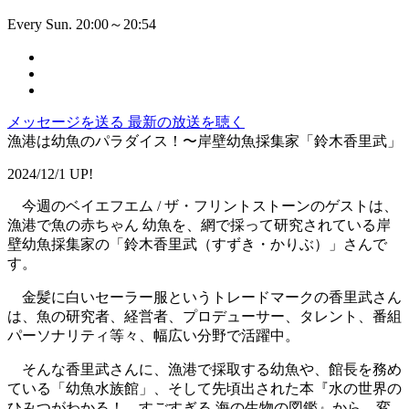
Every Sun. 20:00～20:54
メッセージを送る
最新の放送を聴く
漁港は幼魚のパラダイス！〜岸壁幼魚採集家「鈴木香里武」
2024/12/1 UP!
今週のベイエフエム / ザ・フリントストーンのゲストは、
漁港で魚の赤ちゃん 幼魚を、網で採って研究されている岸
壁幼魚採集家の「鈴木香里武（すずき・かりぶ）」さんで
す。
金髪に白いセーラー服というトレードマークの香里武さん
は、魚の研究者、経営者、プロデューサー、タレント、番組
パーソナリティ等々、幅広い分野で活躍中。
そんな香里武さんに、漁港で採取する幼魚や、館長を務め
ている「幼魚水族館」、そして先頃出された本『水の世界の
ひみつがわかる！ すごすぎる 海の生物の図鑑』から、変