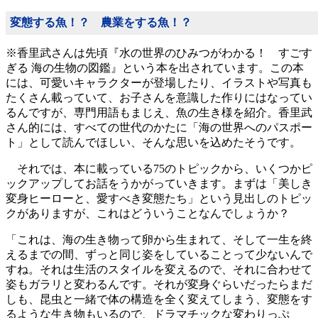
変態する魚！？ 農業をする魚！？
※香里武さんは先頃『水の世界のひみつがわかる！ すごす
ぎる 海の生物の図鑑』という本を出されています。この本
には、可愛いキャラクターが登場したり、イラストや写真も
たくさん載っていて、お子さんを意識した作りにはなってい
るんですが、専門用語もまじえ、魚の生き様を紹介。香里武
さん的には、すべての世代のかたに「海の世界へのパスポー
ト」として読んでほしい、そんな思いを込めたそうです。
それでは、本に載っている75のトピックから、いくつかピ
ックアップしてお話をうかがっていきます。まずは「美しき
変身ヒーローと、愛すべき変態たち」という見出しのトピッ
クがありますが、これはどういうことなんでしょうか？
「これは、海の生き物って卵から生まれて、そして一生を終
えるまでの間、ずっと同じ姿をしていることって少ないんで
すね。それは生活のスタイルを変えるので、それに合わせて
姿もガラリと変わるんです。それが変身ぐらいだったらまだ
しも、昆虫と一緒で体の構造を全く変えてしまう、変態をす
るような生き物もいるので、ドラマチックな変わりっぷ