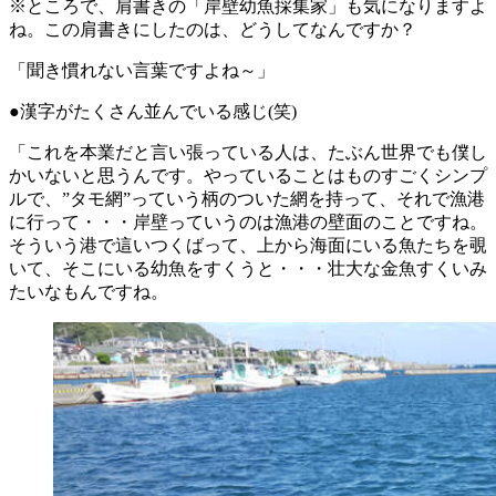
※ところで、肩書きの「岸壁幼魚採集家」も気になりますよ
ね。この肩書きにしたのは、どうしてなんですか？
「聞き慣れない言葉ですよね～」
●漢字がたくさん並んでいる感じ(笑)
「これを本業だと言い張っている人は、たぶん世界でも僕し
かいないと思うんです。やっていることはものすごくシンプ
ルで、”タモ網”っていう柄のついた網を持って、それで漁港
に行って・・・岸壁っていうのは漁港の壁面のことですね。
そういう港で這いつくばって、上から海面にいる魚たちを覗
いて、そこにいる幼魚をすくうと・・・壮大な金魚すくいみ
たいなもんですね。