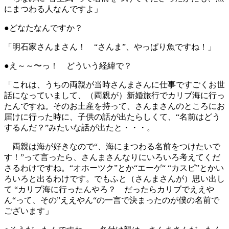
にまつわる人なんですよ」
●どなたなんですか？
「明石家さんまさん！ “さんま”、やっぱり魚ですね！」
●え～～〜っ！ どういう経緯で？
「これは、うちの両親が当時さんまさんに仕事ですごくお世
話になっていまして、（両親が）新婚旅行でカリブ海に行っ
たんですね。そのお土産を持って、さんまさんのところにお
届けに行った時に、子供の話が出たらしくて、“名前はどう
するんだ？”みたいな話が出たと・・・。
両親は海が好きなので“、海にまつわる名前をつけたいで
す！”って言ったら、さんまさんなりにいろいろ考えてくだ
さるわけですね。“オホーツク”とか“エーゲ“ “カスピ”とかい
ろいろと出るわけです。でもふと（さんまさんが）思い出し
て “カリブ海に行ったんやろ？ だったらカリブでええや
ん“って、その”ええやん“の一言で決まったのが僕の名前で
ございます」