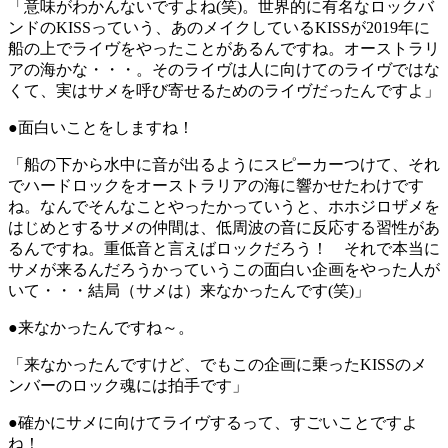
「意味がわかんないですよね(笑)。世界的に有名なロックバ
ンドのKISSっていう、あのメイクしているKISSが2019年に
船の上でライヴをやったことがあるんですね。オーストラリ
アの海かな・・・。そのライヴは人に向けてのライヴではな
くて、実はサメを呼び寄せるためのライヴだったんですよ」
●面白いことをしますね！
「船の下から水中に音が出るようにスピーカーつけて、それ
でハードロックをオーストラリアの海に響かせたわけです
ね。なんでそんなことやったかっていうと、ホホジロザメを
はじめとするサメの仲間は、低周波の音に反応する習性があ
るんですね。重低音と言えばロックだろう！ それで本当に
サメが来るんだろうかっていうこの面白い企画をやった人が
いて・・・結局（サメは）来なかったんです(笑)」
●来なかったんですね～。
「来なかったんですけど、でもこの企画に乗ったKISSのメ
ンバーのロック魂には拍手です」
●確かにサメに向けてライヴするって、すごいことですよ
ね！