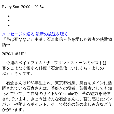
Every Sun. 20:00～20:54
メッセージを送る
最新の放送を聴く
『苔は死なない』主演：石倉良信～苔を愛した役者の熱愛物
語〜
2020/11/8 UP!
今週のベイエフエム / ザ・フリントストーンのゲストは、
苔をこよなく愛する俳優「石倉良信（いしくら・よしの
ぶ）」さんです。
石倉さんは1968年生まれ。東京都出身。舞台をメインに活
躍されている石倉さんは、苔好きの役者、苔役者としても知
られていて、ご自身のサイトやYouTubeで、苔の魅力を発信
されています。きょうはそんな石倉さんに、苔に感じたシン
パシーや萌えるポイント、そして都会の苔の楽しみ方などう
かがいます。