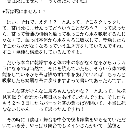
「苔は死にません！ って出たんですね」
●苔は死にません！？
「はい、それで、ええ！？ と思って、そこをクリックし
て、苔は死にませんってどういうことだろう？ って思った
ら、苔って普通の植物と違って根っこから水を吸収するんじ
ゃなくて、葉っぱ本体から水をもろに吸収して、乾燥したら
そこから水がなくなるっていう生き方をしているんですね。
すごく単純な構造をしているんですよ。
だから本当に乾燥すると体の中の水がなくなるからカラカ
ラになるのは当然で、それを読んでいたら、そういう体の機
能をしているから苔は諦めずに水をあげていれば、ちゃんと
吸収したら綺麗な苔に戻りますよって書いてあったんです。
こんな苔がそんなに戻るもんなのかな？ と思って、見様
見真似で心配だから毎日水をあげていたんですね。そしたら
もう２〜３日したらパーッと苔の葉っぱが開いて、本当に死
なないじゃん！ って思ったんですね！
その時に（僕は）舞台を中心で役者家業をやらせていただ
いている分、やっぱり舞台でもメインさんがいて、脇役と