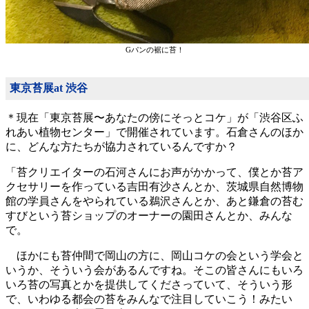
Gパンの裾に苔！
東京苔展at 渋谷
＊現在「東京苔展〜あなたの傍にそっとコケ」が「渋谷区ふ
れあい植物センター」で開催されています。石倉さんのほか
に、どんな方たちが協力されているんですか？
「苔クリエイターの石河さんにお声がかかって、僕とか苔ア
クセサリーを作っている吉田有沙さんとか、茨城県自然博物
館の学員さんをやられている鵜沢さんとか、あと鎌倉の苔む
すびという苔ショップのオーナーの園田さんとか、みんな
で。
ほかにも苔仲間で岡山の方に、岡山コケの会という学会と
いうか、そういう会があるんですね。そこの皆さんにもいろ
いろ苔の写真とかを提供してくださっていて、そういう形
で、いわゆる都会の苔をみんなで注目していこう！みたい