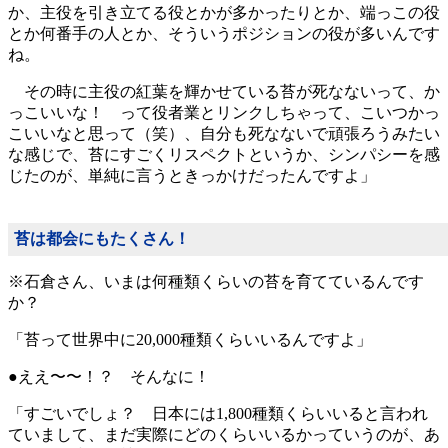
か、主役を引き立てる役とかが多かったりとか、端っこの役
とか何番手の人とか、そういうポジションの役が多いんです
ね。
その時に主役の紅葉を輝かせている苔が死なないって、か
っこいいな！ って役者業とリンクしちゃって、こいつかっ
こいいなと思って（笑）、自分も死なないで頑張ろうみたい
な感じで、苔にすごくリスペクトというか、シンパシーを感
じたのが、単純に言うときっかけだったんですよ」
苔は都会にもたくさん！
※石倉さん、いまは何種類くらいの苔を育てているんです
か？
「苔って世界中に20,000種類くらいいるんですよ」
●ええ〜〜！？ そんなに！
「すごいでしょ？ 日本には1,800種類くらいいると言われ
ていまして、まだ実際にどのくらいいるかっていうのが、あ