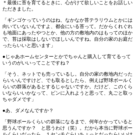
＊最後に苔を育てるときに、心がけて欲しいことをお話しい
ただきました。
「ギンゴケっていうのはね、なかなか苔テラリウムとかには
向いていないんですよ、都会にいる苔って。だからくれぐれ
も地面にあったやつとか、他の方の敷地内のはもってのほか
で、苔は採取はしないでほしいんですね。自分の家のお庭だ
ったらいいと思います」
●じゃあホームセンターとかでちゃんと購入して育てるって
いうのがいいってことですね？
「そう、ネットでも売っているし。自分の家の敷地内だった
らいいんですけど、でも取るとしたら、例えば野球ボールく
らいの群落があるとするじゃないですか。だけど、このくら
いならいいかなって、ビンに入れようと思って、丸ごと取っ
ちゃダメです」
●あ、ダメなんですか？
「野球ボールくらいの群落になるまで、何年かかっていると
思うんですか？ と思うわけ（笑）。だから本当に野球ボー
ルくらいだったら、１センチぐらいちょっとだったらいいけ