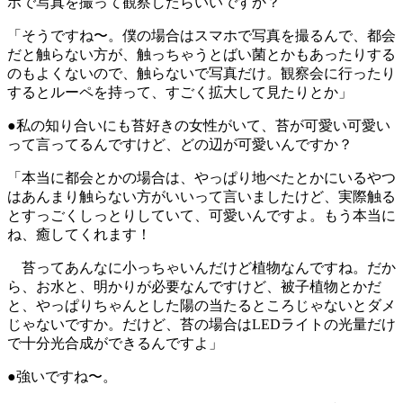
ホで写真を撮って観察したらいいですか？
「そうですね〜。僕の場合はスマホで写真を撮るんで、都会
だと触らない方が、触っちゃうとばい菌とかもあったりする
のもよくないので、触らないで写真だけ。観察会に行ったり
するとルーペを持って、すごく拡大して見たりとか」
●私の知り合いにも苔好きの女性がいて、苔が可愛い可愛い
って言ってるんですけど、どの辺が可愛いんですか？
「本当に都会とかの場合は、やっぱり地べたとかにいるやつ
はあんまり触らない方がいいって言いましたけど、実際触る
とすっごくしっとりしていて、可愛いんですよ。もう本当に
ね、癒してくれます！
苔ってあんなに小っちゃいんだけど植物なんですね。だか
ら、お水と、明かりが必要なんですけど、被子植物とかだ
と、やっぱりちゃんとした陽の当たるところじゃないとダメ
じゃないですか。だけど、苔の場合はLEDライトの光量だけ
で十分光合成ができるんですよ」
●強いですね〜。