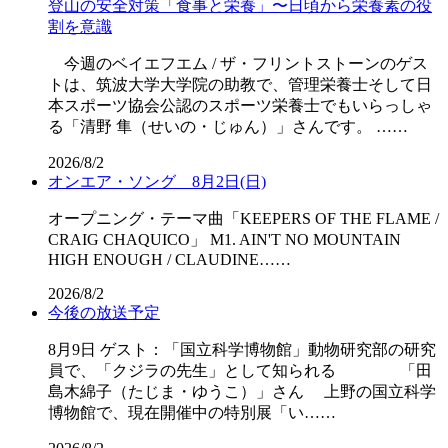
登山の安全対策「食事と栄養」〜日頃から栄養素の役
割を意識
今週のベイエフエム / ザ・フリントストーンのゲス
トは、筑波大学大学院の助教で、管理栄養士そして日
本スポーツ協会公認のスポーツ栄養士でもいらっしゃ
る「清野 隼（せいの・じゅん）」さんです。 ……
2026/8/2
オンエア・ソング 8月2日(日)
オープニング・テーマ曲「KEEPERS OF THE FLAME /
CRAIG CHAQUICO」 M1. AIN'T NO MOUNTAIN
HIGH ENOUGH / CLAUDINE……
2026/8/2
今後の放送予定
8月9日 ゲスト：「国立科学博物館」動物研究部の研究
員で、「クジラの先生」として知られる 「田
島木綿子（たじま・ゆうこ）」さん 上野の国立科学
博物館で、現在開催中の特別展「い……