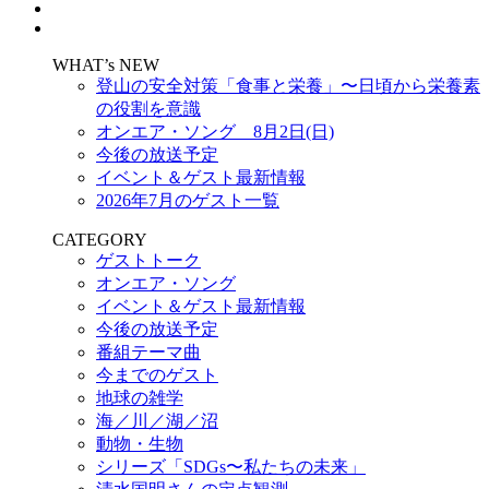
WHAT’s NEW
登山の安全対策「食事と栄養」〜日頃から栄養素
の役割を意識
オンエア・ソング 8月2日(日)
今後の放送予定
イベント＆ゲスト最新情報
2026年7月のゲスト一覧
CATEGORY
ゲストトーク
オンエア・ソング
イベント＆ゲスト最新情報
今後の放送予定
番組テーマ曲
今までのゲスト
地球の雑学
海／川／湖／沼
動物・生物
シリーズ「SDGs〜私たちの未来」