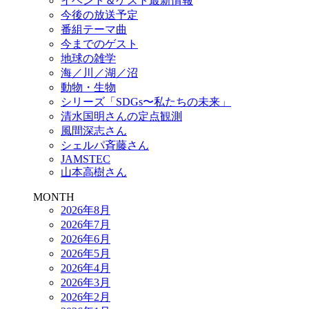
イベント＆ゲスト最新情報
今後の放送予定
番組テーマ曲
今までのゲスト
地球の雑学
海／川／湖／沼
動物・生物
シリーズ「SDGs〜私たちの未来」
清水国明さんの定点観測
風間深志さん
シェルパ斉藤さん
JAMSTEC
山本高樹さん
MONTH
2026年8月
2026年7月
2026年6月
2026年5月
2026年4月
2026年3月
2026年2月