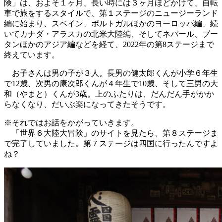
険」は、およそ１ヶ月、長い時には３ヶ月ほどかけて、自転
車で旅をするスタイルで、第１ステージのニュージーランド
編に始まり、スペイン、ポルトガルほかのヨーロッパ編、続
いてカナダ・アラスカの北米大陸編、そしてネパール、ブー
タンほかのアジア編などを経て、2022年の第8ステージまで
終えています。
お子さんは男の子が３人。長男の健太郎くんが小学６年生
で12歳、次男の康次郎くんが４年生で10歳、そして三男の大
和（やまと）くんが3歳。上のふたりは、だんだん手がかか
らなくなり、だいぶ楽になってきたそうです。
※それではお話をかがっていきます。
「世界６大陸大冒険」のサイトを見たら、第８ステージま
で完了していました。第７ステージは四国に行ったんですよ
ね？