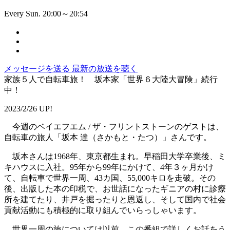
Every Sun. 20:00～20:54
メッセージを送る
最新の放送を聴く
家族５人で自転車旅！ 坂本家「世界６大陸大冒険」続行
中！
2023/2/26 UP!
今週のベイエフエム / ザ・フリントストーンのゲストは、
自転車の旅人「坂本 達（さかもと・たつ）」さんです。
坂本さんは1968年、東京都生まれ。早稲田大学卒業後、ミ
キハウスに入社。95年から99年にかけて、4年３ヶ月かけ
て、自転車で世界一周、43カ国、55,000キロを走破。その
後、出版した本の印税で、お世話になったギニアの村に診療
所を建てたり、井戸を掘ったりと恩返し、そして国内で社会
貢献活動にも積極的に取り組んでいらっしゃいます。
世界一周の旅については以前、この番組で詳しくお話をう