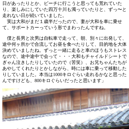
日があったりとか、ビーチに行こうと思っても荒れていた
り、楽しみにしていた四万十川も濁っていたりと、ずっ〜と
走れない日が続いていました。
実は大和がまだ１歳半だったので、妻が大和を車に乗せ
て、サポートカーっていう形でまわったんですね。
僕と長男と次男は自転車で走って、朝、別々に出発して、
途中何ヶ所かで合流してお昼を食べたりして、目的地を大体
決めていましたね。ずっと一緒に走ると車のほうもストレス
なので、途中途中で会って・・・大和もチャイルドシートで
ぎゃん泣きしたりしていたので（苦笑）、お兄ちゃんたちが
あやしてくれたりとかしながら、時には車に乗って移動した
りしていました。本当は1000キロぐらい走れるかなと思った
んですけども、800キロぐらいだったと思います」