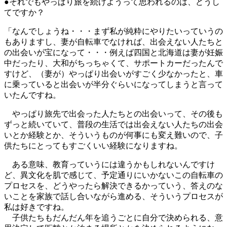
●それでもやっぱり旅を続けようって思われるのは、どうし
てですか？
「なんでしょうね・・・まず私が純粋にやりたいっていうの
もありますし、妻が自転車でなければ、出会えない人たちと
の出会いが宝になって・・・例えば四国と北海道は妻が妊娠
中だったり、大和がちっちゃくて、サポートカーだったんで
すけど、（妻が）やっぱり出会いがすごく少なかったと、車
に乗っていると出会いが半分ぐらいになってしまうと言って
いたんですね。
やっぱり旅先で出会った人たちとの出会いって、その後も
ずっと続いていて、普段の生活では出会えない人たちの出会
いとか経験とか、そういうものが何事にも変え難いので、子
供たちにとってもすごくいい経験になりますね。
ある意味、教育っていうには違うかもしれないんですけ
ど、異文化を肌で感じて、予定通りにいかないこの自転車の
プロセスを、どうやったら解決できるかっていう、答えのな
いことを家族で話し合いながら進める、そういうプロセスが
私は好きですね。
子供たちもだんだん年を追うごとに自分で決められる、意