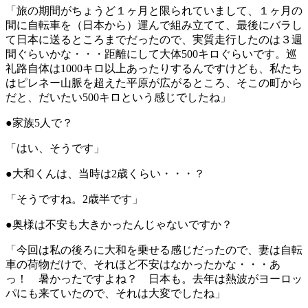
「旅の期間がちょうど１ヶ月と限られていまして、１ヶ月の
間に自転車を（日本から）運んで組み立てて、最後にバラし
て日本に送るところまでだったので、実質走行したのは３週
間ぐらいかな・・・距離にして大体500キロぐらいです。巡
礼路自体は1000キロ以上あったりするんですけども、私たち
はピレネー山脈を超えた平原が広がるところ、そこの町から
だと、だいたい500キロという感じでしたね」
●家族5人で？
「はい、そうです」
●大和くんは、当時は2歳くらい・・・？
「そうですね。2歳半です」
●奥様は不安も大きかったんじゃないですか？
「今回は私の後ろに大和を乗せる感じだったので、妻は自転
車の荷物だけで、それほど不安はなかったかな・・・あ
っ！ 暑かったですよね？ 日本も。去年は熱波がヨーロッ
パにも来ていたので、それは大変でしたね」