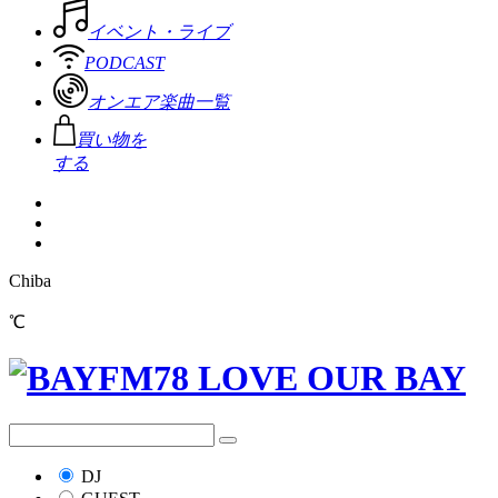
イベント・ライブ
PODCAST
オンエア楽曲一覧
買い物を
する
Chiba
℃
DJ