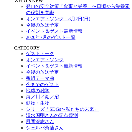
WHAT’s NEW
登山の安全対策「食事と栄養」〜日頃から栄養素
の役割を意識
オンエア・ソング 8月2日(日)
今後の放送予定
イベント＆ゲスト最新情報
2026年7月のゲスト一覧
CATEGORY
ゲストトーク
オンエア・ソング
イベント＆ゲスト最新情報
今後の放送予定
番組テーマ曲
今までのゲスト
地球の雑学
海／川／湖／沼
動物・生物
シリーズ「SDGs〜私たちの未来」
清水国明さんの定点観測
風間深志さん
シェルパ斉藤さん