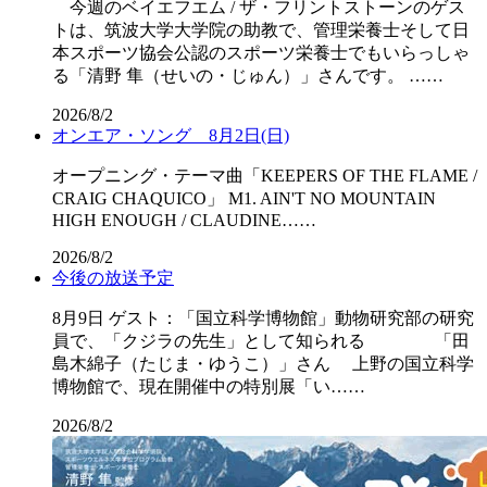
今週のベイエフエム / ザ・フリントストーンのゲス
トは、筑波大学大学院の助教で、管理栄養士そして日
本スポーツ協会公認のスポーツ栄養士でもいらっしゃ
る「清野 隼（せいの・じゅん）」さんです。 ……
2026/8/2
オンエア・ソング 8月2日(日)
オープニング・テーマ曲「KEEPERS OF THE FLAME /
CRAIG CHAQUICO」 M1. AIN'T NO MOUNTAIN
HIGH ENOUGH / CLAUDINE……
2026/8/2
今後の放送予定
8月9日 ゲスト：「国立科学博物館」動物研究部の研究
員で、「クジラの先生」として知られる 「田
島木綿子（たじま・ゆうこ）」さん 上野の国立科学
博物館で、現在開催中の特別展「い……
2026/8/2