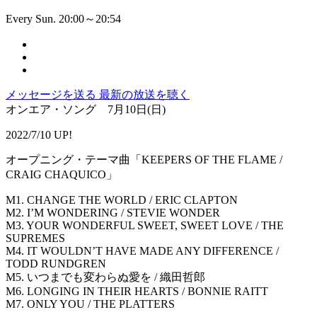
Every Sun. 20:00～20:54
メッセージを送る
最新の放送を聴く
オンエア・ソング 7月10日(日)
2022/7/10 UP!
オープニング・テーマ曲「KEEPERS OF THE FLAME /
CRAIG CHAQUICO」
M1. CHANGE THE WORLD / ERIC CLAPTON
M2. I’M WONDERING / STEVIE WONDER
M3. YOUR WONDERFUL SWEET, SWEET LOVE / THE
SUPREMES
M4. IT WOULDN’T HAVE MADE ANY DIFFERENCE /
TODD RUNDGREN
M5. いつまでも変わらぬ愛を / 織田哲郎
M6. LONGING IN THEIR HEARTS / BONNIE RAITT
M7. ONLY YOU / THE PLATTERS