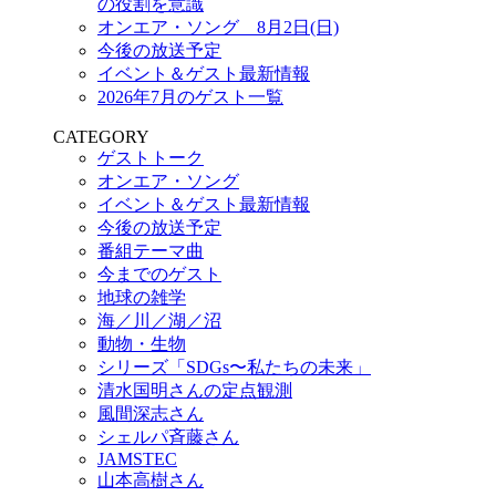
の役割を意識
オンエア・ソング 8月2日(日)
今後の放送予定
イベント＆ゲスト最新情報
2026年7月のゲスト一覧
CATEGORY
ゲストトーク
オンエア・ソング
イベント＆ゲスト最新情報
今後の放送予定
番組テーマ曲
今までのゲスト
地球の雑学
海／川／湖／沼
動物・生物
シリーズ「SDGs〜私たちの未来」
清水国明さんの定点観測
風間深志さん
シェルパ斉藤さん
JAMSTEC
山本高樹さん