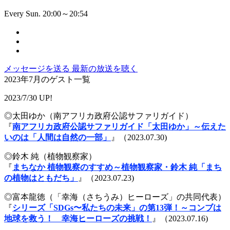
Every Sun. 20:00～20:54
メッセージを送る
最新の放送を聴く
2023年7月のゲスト一覧
2023/7/30 UP!
◎太田ゆか（南アフリカ政府公認サファリガイド）
『
南アフリカ政府公認サファリガイド「太田ゆか」～伝えた
いのは「人間は自然の一部」
』（2023.07.30)
◎鈴木 純（植物観察家）
『
まちなか 植物観察のすすめ～植物観察家・鈴木 純「まち
の植物はともだち」
』（2023.07.23)
◎富本龍徳（「幸海（さちうみ）ヒーローズ」の共同代表）
『
シリーズ「SDGs〜私たちの未来」の第13弾！～コンブは
地球を救う！ 幸海ヒーローズの挑戦！
』（2023.07.16)