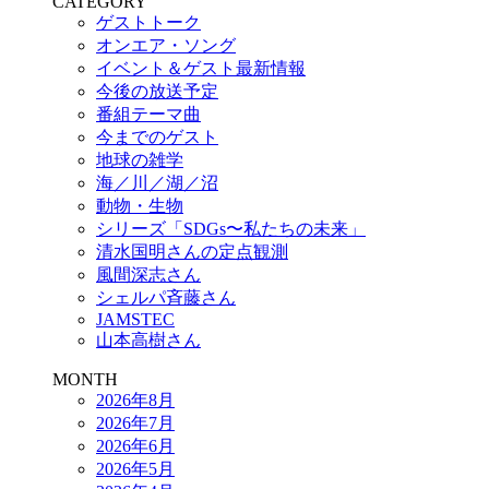
CATEGORY
ゲストトーク
オンエア・ソング
イベント＆ゲスト最新情報
今後の放送予定
番組テーマ曲
今までのゲスト
地球の雑学
海／川／湖／沼
動物・生物
シリーズ「SDGs〜私たちの未来」
清水国明さんの定点観測
風間深志さん
シェルパ斉藤さん
JAMSTEC
山本高樹さん
MONTH
2026年8月
2026年7月
2026年6月
2026年5月