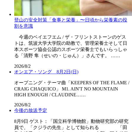
登山の安全対策「食事と栄養」〜日頃から栄養素の役
割を意識
今週のベイエフエム / ザ・フリントストーンのゲス
トは、筑波大学大学院の助教で、管理栄養士そして日
本スポーツ協会公認のスポーツ栄養士でもいらっしゃ
る「清野 隼（せいの・じゅん）」さんです。 ……
2026/8/2
オンエア・ソング 8月2日(日)
オープニング・テーマ曲「KEEPERS OF THE FLAME /
CRAIG CHAQUICO」 M1. AIN'T NO MOUNTAIN
HIGH ENOUGH / CLAUDINE……
2026/8/2
今後の放送予定
8月9日 ゲスト：「国立科学博物館」動物研究部の研究
員で、「クジラの先生」として知られる 「田