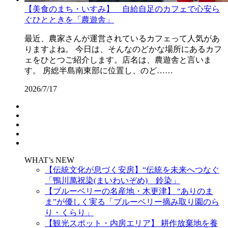
【美食のまち・いすみ】 自給自足のカフェで心安ら
ぐひとときを「農遊舎」
最近、農家さんが運営されているカフェって人気があ
りますよね。 今日は、そんなのどかな場所にあるカフ
ェをひとつご紹介します。店名は、農遊舎と言いま
す。 房総半島南東部に位置し、のど……
2026/7/17
WHAT’s NEW
【伝統文化が息づく安房】“伝統を未来へつなぐ
「鴨川萬祝染(まいわいぞめ) 鈴染」
【ブルーベリーの名産地・木更津】 “ありのま
ま”が優しく実る「ブルーベリー摘み取り園のら
り・くらり」
【観光スポット・内房エリア】 耕作放棄地を養