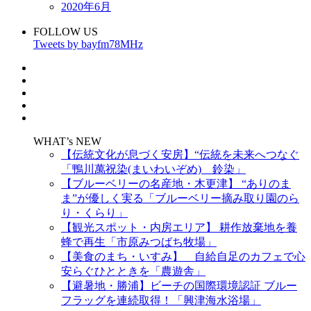
2020年6月
FOLLOW US
Tweets by bayfm78MHz
WHAT’s NEW
【伝統文化が息づく安房】“伝統を未来へつなぐ
「鴨川萬祝染(まいわいぞめ) 鈴染」
【ブルーベリーの名産地・木更津】 “ありのま
ま”が優しく実る「ブルーベリー摘み取り園のら
り・くらり」
【観光スポット・内房エリア】 耕作放棄地を養
蜂で再生「市原みつばち牧場」
【美食のまち・いすみ】 自給自足のカフェで心
安らぐひとときを「農遊舎」
【避暑地・勝浦】ビーチの国際環境認証 ブルー
フラッグを連続取得！「興津海水浴場」