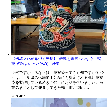
【伝統文化が息づく安房】“伝統を未来へつなぐ「鴨川
萬祝染(まいわいぞめ) 鈴染」
突然ですが、あなたは、萬祝染ってご存知ですか？ 今
回は、千葉県の伝統的工芸品にも指定される鴨川萬祝
染を製作している若き４代目にお話を伺いました。漁
業のまちとして発展してきた鴨川市。港町……
2026/8/7