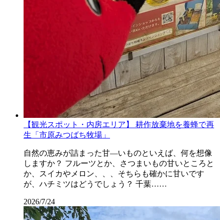
【観光スポット・内房エリア】 耕作放棄地を養蜂で再
生「市原みつばち牧場」
自然の恵みが詰まった甘―いものといえば、何を想像
しますか？ フルーツとか、さつまいもの甘いところと
か、スイカやメロン、、、そちらも確かに甘いです
が、ハチミツはどうでしょう？ 千葉……
2026/7/24