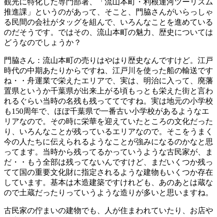
観光に特化した専門部署、「流山本町・利根運河ツーリズム
推進課」というのがあって、そこと、門脇さんがいらっしゃ
る民間の会社がタッグを組んで、いろんなことを進めている
のだそうです。ではその、流山本町の魅力、歴史については
どうなのでしょうか？
門脇さん：流山本町の売りはやはり歴史なんですけど。江戸
時代の中期あたりからですね、江戸川を使った船の輸送です
ね・・舟運業で栄えたエリアで、実は、明治に入って、廃藩
置県というか千葉県が出来上がる頃もっとも栄えた街と言わ
れるぐらい当時の名残も残っててですね。実は地元の小学校
も150周年で、ほぼ千葉県で一番古い小学校があるようなエ
リアなので。その時に栄華を迎えていたところの文化だった
り、いろんなことが残っているエリアなので。そこをうまく
今の人たちに伝えられるようなことが強みになるのかなと思
ってます。当時から残ってるかっていうような古民家が、ま
だ・・もう全部は残ってないんですけど、まだいくつか残っ
てて国の重要文化財に指定されるような建物もいくつか存在
しています。基本は木造建築ですけれども、あのあとは蔵な
ので土蔵だったりっていうような造りが多いと思いますね。
古民家の佇まいの建物でも、人が住まわれていたり、お店や