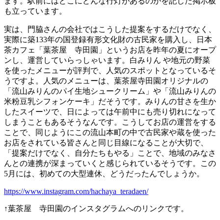
ます。駅前にはどこにどんな行灯があるのかを記した掲示板
も立っています。
実は、門脇さんの会社ではこうした提案をするだけでなく、
実際に築133年の国登録有形文化財の古民家を購入し、日本
茶カフェ「葉茶屋 寺田園」というお店を昨年の夏にオープ
ンし、運営していらっしゃいます。白みりん や地元の野菜
を使ったメニューが評判で、人気のスポットとなっているそ
うですよ。人気のメニューは、葉茶屋寺田園オリジナルの
「流山みりんのパイ生地シュークリーム」や「流山みりんの
米粉豆乳シフォンケーキ」だそうです。みりんの甘さを生か
したスイーツで、日によっては午前中にも売り切れになって
しまうこともあるそうなんです。こうしてお店の運営をする
ことで、同じようにこの流山本町の中で古民家や蔵を使った
お店をされている皆さんと同じ目線になることが大切で、
「提案だけでなく、自分たちもやる」ことで、地域のみなさ
んとの連携が深まっていくと感じられているそうです。この
5月には、初めての大型連休、どうだったんでしょうか。
https://www.instagram.com/hachaya_teradaen/
↑葉茶屋 寺田園のインスタグラムへのリンクです。