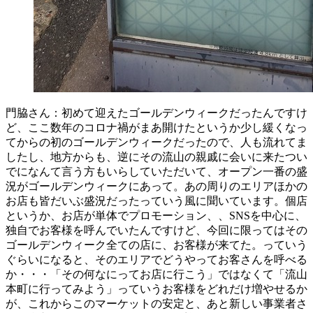
門脇さん：初めて迎えたゴールデンウィークだったんですけ
ど、ここ数年のコロナ禍がまあ開けたというか少し緩くなっ
てからの初のゴールデンウィークだったので、人も流れてま
したし、地方からも、逆にその流山の親戚に会いに来たつい
でになんて言う方もいらしていただいて、オープン一番の盛
況がゴールデンウィークにあって。あの周りのエリアほかの
お店も皆だいぶ盛況だったっていう風に聞いています。個店
というか、お店が単体でプロモーション、、SNSを中心に、
独自でお客様を呼んでいたんですけど、今回に限ってはその
ゴールデンウィーク全ての店に、お客様が来てた。っていう
ぐらいになると、そのエリアでどうやってお客さんを呼べる
か・・・「その何なにってお店に行こう」ではなくて「流山
本町に行ってみよう」っていうお客様をどれだけ増やせるか
が、これからこのマーケットの安定と、あと新しい事業者さ