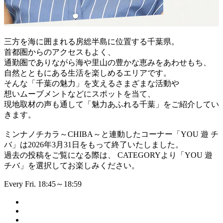
三方を海に囲まれる房総半島に位置する千葉県。
首都圏からのアクセスもよく、
通勤圏でありながら海や里山の豊かな恵みをあわせもち、
自然とともにある生活を楽しめるエリアです。
そんな「千葉の魅力」を支えるさまざまな活動や
想いムーブメントなどにスポットを当て、
現地取材の声も通して「魅力あふれる千葉」をご紹介してい
きます。
ミンナノチカラ～CHIBA～と連動したコーナー「YOU 遊 チ
バ」は2026年3月31日をもって終了いたしました。
過去の投稿をご覧になる際は、 CATEGORYより「YOU 遊
チバ」を選択してお楽しみください。
Every Fri. 18:45～18:59