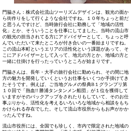
門脇さん：株式会社流山ツーリズムデザインは、観光の面か
ら街作りをして行くような会社ですね。１０年ちょっと前だ
と思うんですけど、当時旅行会社に勤務して「地域の活性
化」とか、そういうことを仕事にしてました。当時の流山市
の観光の担当されてる方にアドバイザーとして、ちょっと呼
んでいただいて来たところが付き合いの一番始まりですね。
この流山本町というエリアの活性化という課題があって、そ
こにアドバイザーとして入って、地元の方とか、地域の方と
一緒に仕掛けを行ったっていうところが始まりです。
門脇さんは、長年・大手の旅行会社に勤められ、その間に地
方の魅力を開発していくというお仕事をいくつか手掛けてき
たそうです。例えば、ご当地グルメの祭典B１グランプリ第
１０回で「熱血!! 勝浦タンタンメン船団」が１位を獲得して
いますがそのバックアップをされたりもしていて、そのお仕
事ぶりから、活性化を考えるいろいろな地域から相談をもち
かけられる存在でした。そして流山市役所からもお声がかか
ったんですね。
流山市役所には、全国でも珍しく、市内で限定された地域の