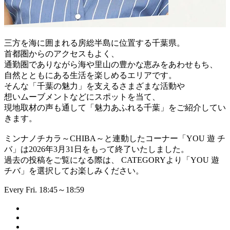
三方を海に囲まれる房総半島に位置する千葉県。
首都圏からのアクセスもよく、
通勤圏でありながら海や里山の豊かな恵みをあわせもち、
自然とともにある生活を楽しめるエリアです。
そんな「千葉の魅力」を支えるさまざまな活動や
想いムーブメントなどにスポットを当て、
現地取材の声も通して「魅力あふれる千葉」をご紹介してい
きます。
ミンナノチカラ～CHIBA～と連動したコーナー「YOU 遊 チ
バ」は2026年3月31日をもって終了いたしました。
過去の投稿をご覧になる際は、 CATEGORYより「YOU 遊
チバ」を選択してお楽しみください。
Every Fri. 18:45～18:59