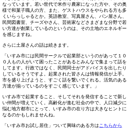
なっています。若い世代で米作り農家になった方や、その奥
様で和菓子職人の方、また、ゲストハウスをやられる方も多
くいらっしゃるとか。英語教室、写真屋さん、パン屋さん、
民間図書室、チーズやさん、芸術家などさまざまな分野で若
い方達が創業しているのというのは、その土地のエネルギー
を感じますね。
さらに土屋さんの話は続きます。
「いすみ市には民間サークルで起業部というのがあって１０
０人もの人がいて困ったことがあるとみんなで集まって話を
してます。行政ではなく、民間同士がアドバイスを出したり
しているそうですよ。起業された皆さんは情報発信が上手。
市を盛り上げようと、すごく話を繋いでくれる。活気のある
方達が揃っているのをすごく感じています。」
いすみ市で起業すること、そしてそれを発信することで新し
い仲間が増えていく。高齢化が進む社会の中で、人口減少に
悩む地方都市にとって、いすみ市の在り方は大きなヒントに
なるのかもしれませんね。
「いすみ市お試し居住」ついて興味のある方は
こちらから