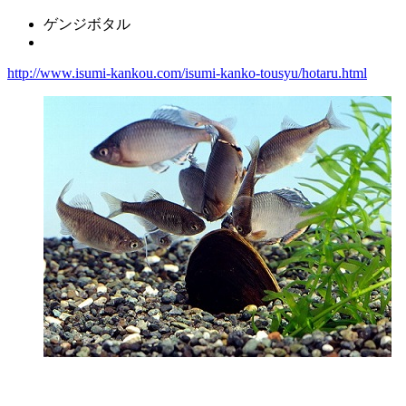
ゲンジボタル
http://www.isumi-kankou.com/isumi-kanko-tousyu/hotaru.html