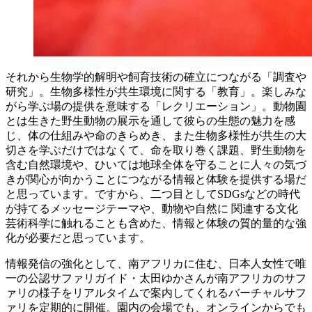
それから生物学的解明や飼育技術の確立につながる「調査や
研究」。生物多様性が共生環境に関する「教育」。楽しみな
がら学ぶ場の提供を意味する「レクリエーション」。動物園
とは生きた野生動物の展示を通して彼らの生態の魅力を感
じ、体の仕組みや命のきらめき、また生物多様性が共生の大
切さを学ぶだけではなくて、命を取り巻く課題、野生動物を
含む自然環境や、ひいては地球全体を守ることに人々の気づ
きが関心が向かうことにつながる情報と体験を提供する場だ
と思っています。ですから、二つ目としてSDGsなどの時代
が持てるメッセージテーマや、動物や自然に 関連する文化
芸術科学に触れることも含めた、情報と体験の質的量的な強
化が必要だと思っています。
情報発信の強化として、南アフリカに住む、日本人女性で唯
一の公認サファリガイド・太田ゆかさんが南アフリカのサフ
ァリの様子をリアルタイムで案内してくれるバーチャルサフ
ァリを定期的に開催。園内の会場でも、オンラインからでも