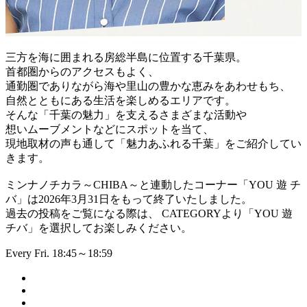
三方を海に囲まれる房総半島に位置する千葉県。
首都圏からのアクセスもよく、
通勤圏でありながら海や里山の豊かな恵みをあわせもち、
自然とともにある生活を楽しめるエリアです。
そんな「千葉の魅力」を支えるさまざまな活動や
想いムーブメントなどにスポットを当て、
現地取材の声も通して「魅力あふれる千葉」をご紹介してい
きます。
ミンナノチカラ～CHIBA～と連動したコーナー「YOU 遊 チ
バ」は2026年3月31日をもって終了いたしました。
過去の投稿をご覧になる際は、 CATEGORYより「YOU 遊
チバ」を選択してお楽しみください。
Every Fri. 18:45～18:59