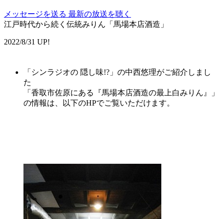
メッセージを送る
最新の放送を聴く
江戸時代から続く伝統みりん「馬場本店酒造」
2022/8/31 UP!
「シンラジオの 隠し味!?」の中西悠理がご紹介しまし
た
「
香取市
佐原
にある『
馬場
本店
酒造
の
最上
白みりん
』
」
の情報は、以下のHPでご覧いただけます。