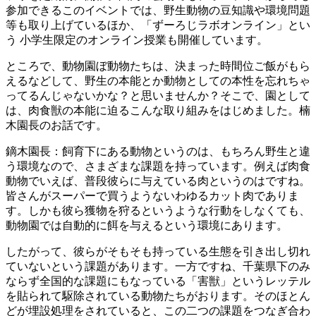
参加できるこのイベントでは、野生動物の豆知識や環境問題
等も取り上げているほか、「ずーろじラボオンライン」とい
う 小学生限定のオンライン授業も開催しています。
ところで、動物園ぼ動物たちは、決まった時間位ご飯がもら
えるなどして、野生の本能とか動物としての本性を忘れちゃ
ってるんじゃないかな？と思いませんか？そこで、園として
は、肉食獣の本能に迫るこんな取り組みをはじめました。楠
木園長のお話です。
鏑木園長：飼育下にある動物というのは、もちろん野生と違
う環境なので、さまざまな課題を持っています。例えば肉食
動物でいえば、普段彼らに与えている肉というのはですね。
皆さんがスーパーで買うようないわゆるカット肉でありま
す。しかも彼ら獲物を狩るというような行動をしなくても、
動物園では自動的に餌を与えるという環境にあります。
したがって、彼らがそもそも持っている生態を引き出し切れ
ていないという課題があります。一方ですね、千葉県下のみ
ならず全国的な課題にもなっている「害獣」というレッテル
を貼られて駆除されている動物たちがおります。そのほとん
どが埋設処理をされていると、この二つの課題をつなぎ合わ