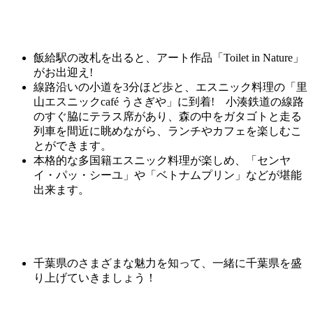
飯給駅の改札を出ると、アート作品「Toilet in Nature」
がお出迎え!
線路沿いの小道を3分ほど歩と、エスニック料理の「里
山エスニックcafé うさぎや」に到着! 小湊鉄道の線路
のすぐ脇にテラス席があり、森の中をガタゴトと走る
列車を間近に眺めながら、ランチやカフェを楽しむこ
とができます。
本格的な多国籍エスニック料理が楽しめ、「センヤ
イ・パッ・シーユ」や「ベトナムプリン」などが堪能
出来ます。
千葉県のさまざまな魅力を知って、一緒に千葉県を盛
り上げていきましょう！