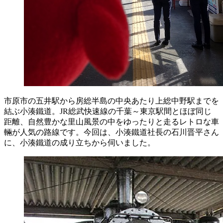
市原市の五井駅から房総半島の中央あたり上総中野駅までを
結ぶ小湊鐵道。JR総武快速線の千葉～東京駅間とほぼ同じ
距離、自然豊かな里山風景の中をゆったりと走るレトロな車
輛が人気の路線です。今回は、小湊鐵道社長の
石川
晋
平
さん
に、小湊鐵道の成り立ちから伺いました。