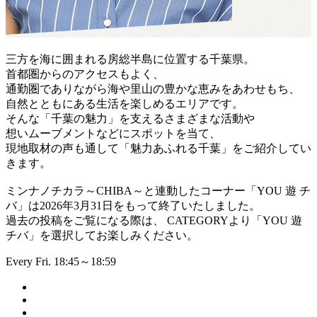
三方を海に囲まれる房総半島に位置する千葉県。
首都圏からのアクセスもよく、
通勤圏でありながら海や里山の豊かな恵みをあわせもち、
自然とともにある生活を楽しめるエリアです。
そんな「千葉の魅力」を支えるさまざまな活動や
想いムーブメントなどにスポットを当て、
現地取材の声も通して「魅力あふれる千葉」をご紹介してい
きます。
ミンナノチカラ～CHIBA～と連動したコーナー「YOU 遊 チ
バ」は2026年3月31日をもって終了いたしました。
過去の投稿をご覧になる際は、 CATEGORYより「YOU 遊
チバ」を選択してお楽しみください。
Every Fri. 18:45～18:59