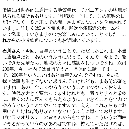
沿線には世界的に通用する地質年代「チバニアン」の地層が
見られる場所もあります。(月崎駅) そして、この無料の日
だけでなく、８月末までの間、さまざまなことを企画されて
います。詳しくは3月下旬以降、順次小湊鐵道のホームペー
ジで発表していきますのでお楽しみにということでした。こ
れからの小湊鉄道についてもお話聞いています。
石川さん：
今回、百年ということで。ただまあこれは、本当
に通過点だと、あのいうふうに思ってますんで、今まで、繋
いできた先輩たち、地域の方々に感謝をしつつですね、次は
200年、今、社内では目指そうと、具体的に話してます。
で、200年ということはあと百年先なんでですね、今いる
我々は誰も生きてないと思うんですけれども、まあその礎を
ですね、あの、全力でやろうということで今やっておりま
す。時代が大きく変わってますけれども、我々とすると柔軟
に、近くの人に喜んでもらえるように、できることを全力で
やろうということでやってますんで、ええ、これからもご利
用いただければありがたいなというふうに思っております。
ぜひラジオリスナーの皆さんからもですね、こういうの面白
いぞとかっていうのがあればですね、教えていただければ、