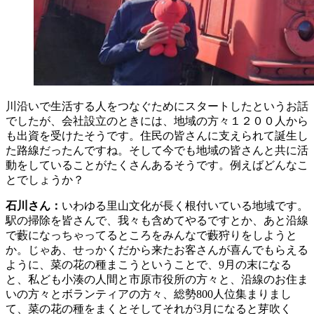
川沿いで生活する人をつなぐためにスタートしたというお話
でしたが、会社設立のときには、地域の方々１２００人から
も出資を受けたそうです。住民の皆さんに支えられて誕生し
た路線だったんですね。そして今でも地域の皆さんと共に活
動をしていることがたくさんあるそうです。例えばどんなこ
とでしょうか？
石川さん：
いわゆる里山文化が長く根付いている地域です。
駅の掃除を皆さんで、我々も含めてやるですとか、あと沿線
で藪になっちゃってるところをみんなで藪狩りをしようと
か。じゃあ、せっかくだから来たお客さんが喜んでもらえる
ように、菜の花の種まこうということで、9月の末になる
と、私ども小湊の人間と市原市役所の方々と、沿線のお住ま
いの方々とボランティアの方々、総勢800人位集まりまし
て、菜の花の種をまくとそしてそれが3月になると芽吹く