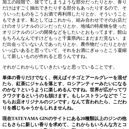
加工の段階で、捨ててしまうような部分だったりとか、香り
だけはすごく抽出できたりする部分もあったりするので、そ
ういったものをこうお酒で再利用したりとか、そういうこと
もできます。私としてはこれから、組み合わせでそのお店だ
けのオリジナルのジンだったりとか、地域の特産物を使った
オリジナルのジンの開発などをしたいとおもってます。館山
もちろんなんですけどもっと千葉県内にまだまだ見ない、ま
だ出会っていない人であったりとか、農作物だったりとかが
いっぱいあると思っていて、それをお酒にぎゅっとこう凝縮
して新しいものが作れると思うんですね。
それがこれからしていきたいなと思っていることです。
単体の香りだけでなく、例えばイチゴとアールグレーを混ぜ
たら、紅茶にジャムを落とす、ロシアンティーみたいになる
のかな？というように楽しめるんですね。世界が広がってワ
クワクするというのも頷けます。もしレストランなどで「こ
ちらお店オリジナルのジンです」なんて言われたら、こだわ
りを感じちゃうかもしれませんね。
現在TATEYAMA GINのサイトにある20種類以上のジンの他
にもさらに新しい香りを求めて、これからもいろんな方とコ