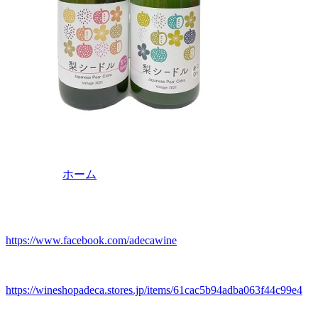
ホーム
https://www.facebook.com/adecawine
https://wineshopadeca.stores.jp/items/61cac5b94adba063f44c99e4