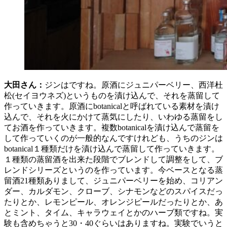
大田さん：
ジンはですね。原酒にジュニパーベリー、西洋杜
松(セイヨウネズ)というものを漬け込んで、それを蒸留して
作っていきます。原酒にbotanicalと呼ばれている素材を漬け
込んで、それを火にかけて蒸気にしたり、いわゆる蒸留をし
てお酒を作っていきます。複数botanicalを漬け込んで蒸留を
して作っていくのが一般的なんですけれども、うちのジンは
botanical１種類だけを漬け込んで蒸留して作っていきます。
１種類の蒸留酒を出来た段階でブレンドして調整をして、ブ
レンドシリーズというのを作っています。今ベースとなる蒸
留酒21種類ありまして、ジュニパーベリーを始め、コリアン
ダー、カルダモン、クローブ、シナモンなどのスパイスだっ
たりとか、レモンピール、オレンジピールだったりとか、あ
とミント、タイム、キャラウェイとかのハーブ類ですね。実
験も含めちゃうと30・40ぐらいはありますね。実験でいうと