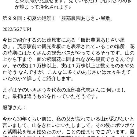
と東京湾が見渡せます。見ているだけで心のざわめき
が静まって浄化されます♪
第９９回：初夏の絶景！「服部農園あじさい屋敷」
2022/5/27 UP!
今日ご紹介するのは茂原市にある「服部農園あじさい屋
敷」。茂原駅前の観光看板にも表示されているこの場所、花
の時期にはたくさんの観光バスがやってくるそうです。山の
上から下まで一面の紫陽花に囲まれながら観賞できるんです
が、その数は１万株以上。実は１万株以上は数えるのをやめ
たそう なんですが、こんなに多くのあじさいは元々生えて
いたのか？詳しくご紹介します。
まずはそのいきさつを代表の服部喜代志さんに 伺いまし
た。最初は違うものを作っていたそうです。
服部さん：
今から30年くらい前に、私の父が荒れている山が忍びないと
言いまして、山をきれいにいたしまして、その後にポツポツ
と紫陽花を植え始めたのが、ことの始まりでございます。最