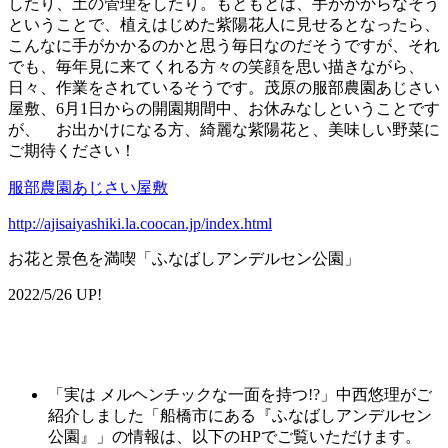
したり、土の管理をしたり。もともとは、手がかからなそう
ということで、植えはじめた紫陽花人に見せるとなったら、
こんなに手がかかるのかと思う毎日なのだそうですが、それ
でも、毎年見に来てくれる方々の笑顔を思い描きながら、
日々、作業をされているそうです。茂原の服部農園あじさい
屋敷、6月1日からの開園期間中、お休みなしということです
が、 お出かけになる方、綺麗な紫陽花と、美味しい野菜に
ご期待ください！
服部農園あじさい屋敷
http://ajisaiyashiki.la.coocan.jp/index.html
お花と景色を満喫「ふなばしアンデルセン公園」
2022/5/26 UP!
「実は メルヘンチックな一面を持つ!?」中西悠理がご
紹介しました「船橋市にある『ふなばしアンデルセン
公園』」の情報は、以下のHPでご覧いただけます。