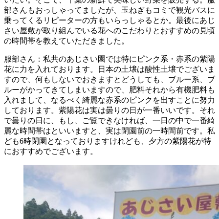
部さんもおっしゃってましたが、玉ねぎもコミで観光バスに
乗ってくるリピーターの方もいらっしゃるとか。最後にあじ
さい屋敷が取り組んでいる花へのこだわりとおすすめの見頃
の時間帯を教えていただきました。
服部さん：私共のあじさい園では特にピンク系・赤系の紫陽
花に力を入れております。日本の土壌は酸性土壌でございま
すので、何もしないでおきますとどうしても、ブルー系、ブ
ルーがかってきてしまいますので、肥料それから有機肥料も
入れまして、なるべく綺麗な赤系のピンクを出すことに努力
しております。紫陽花は実は曇りの日が一番いいです。それ
で曇りの日に、もし、ご覧できなければ、一日の中で一番綺
麗な時間帯はといいますと、実は閉園前の一時間前です。私
ども6時閉園となっておりますけれども、夕方の紫陽花が特
におすすめでございます。