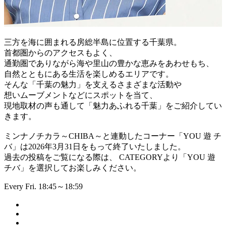
三方を海に囲まれる房総半島に位置する千葉県。
首都圏からのアクセスもよく、
通勤圏でありながら海や里山の豊かな恵みをあわせもち、
自然とともにある生活を楽しめるエリアです。
そんな「千葉の魅力」を支えるさまざまな活動や
想いムーブメントなどにスポットを当て、
現地取材の声も通して「魅力あふれる千葉」をご紹介してい
きます。
ミンナノチカラ～CHIBA～と連動したコーナー「YOU 遊 チ
バ」は2026年3月31日をもって終了いたしました。
過去の投稿をご覧になる際は、 CATEGORYより「YOU 遊
チバ」を選択してお楽しみください。
Every Fri. 18:45～18:59