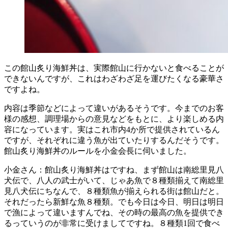
この館山炙り海鮮丼は、実際館山に行かないと食べることが
できないんですが、これはわざわざ足を運びたくなる豪華さ
ですよね。
内容は季節などによって違いがあるそうです。今までのお客
様の感想、調理場からの意見などをもとに、より楽しめる内
容になっています。実はこれ市内4か所で提供されているん
ですが、それぞれに違う魚が出ていたりするんだそうです。
館山炙り海鮮丼のルールを小金会長に伺いました。
小金さん：館山炙り海鮮丼はですね、まず館山は南総里見八
犬伝で、八人の武士がいて、じゃあ魚で８種類揃えて南総里
見八犬伝にちなんで、８種類魚が揃えられる街は館山だと。
それだったら新鮮な魚８種類。でも今日は今日、明日は明日
で漁によって違いますんでね、その時の最高の魚を提供でき
るっていうのが非常に受けましてですね。８種類1回で食べ