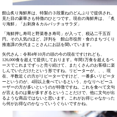
館山炙り海鮮丼は、特製の３段重ねのどんぶりで提供され、
見た目の豪華さも特徴のひとつです。現在の海鮮丼は、「炙
り海鮮」「お刺身＆カルパッチョサラダ」
「海鮮押し寿司と野菜巻き寿司」が入って、税込二千五百
円。その人気のほど、評判を 館山市役所・食のまちづくり
推進課の矢代まことさんにお話を聞いています。
矢代さん：令和4年10月の頭の今の現在ですけれども、
126,000食を超えて提供しております。年間1万食を超えるペ
ースでこれまでずっと売り続けて、またくさんのお客様に楽
しんでいただけたという形ですね。リピーターが、、、現
在、半数近くの方がリピーターですけど、一番多いリピータ
ーというのが、4回以上食べているという、かなりヘビーユ
ーザーの方が多いというのが特徴ですね。これを食べて文句
が言えるのは量が多すぎるということだけで、他に文句が出
るような商品ではないと思います。これがお得じゃなかった
ら何がお得なのかなっていうぐらいですかね。