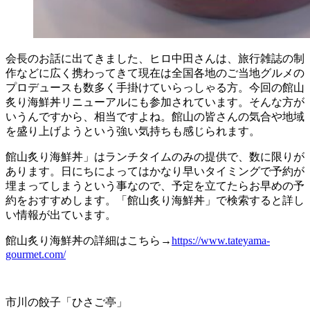
会長のお話に出てきました、ヒロ中田さんは、旅行雑誌の制
作などに広く携わってきて現在は全国各地のご当地グルメの
プロデュースも数多く手掛けていらっしゃる方。今回の館山
炙り海鮮丼リニューアルにも参加されています。そんな方が
いうんですから、相当ですよね。館山の皆さんの気合や地域
を盛り上げようという強い気持ちも感じられます。
館山炙り海鮮丼」はランチタイムのみの提供で、数に限りが
あります。日にちによってはかなり早いタイミングで予約が
埋まってしまうという事なので、予定を立てたらお早めの予
約をおすすめします。「館山炙り海鮮丼」で検索すると詳し
い情報が出ています。
館山炙り海鮮丼の詳細はこちら→
https://www.tateyama-
gourmet.com/
市川の餃子「ひさご亭」