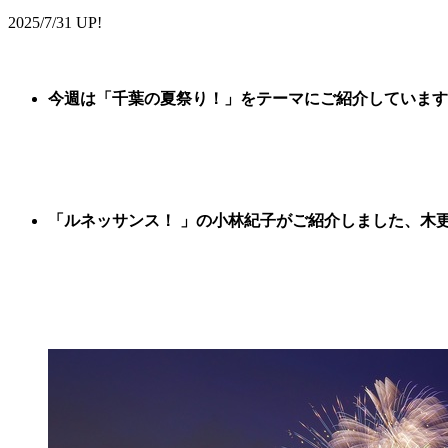
2025/7/31 UP!
今週は
「
千葉の夏祭り
！
」
をテーマに
ご紹
介しています
「ルネッサンス！ 」の小林紀子がご紹介しました、
木