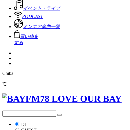
イベント・ライブ
PODCAST
オンエア楽曲一覧
買い物を
する
Chiba
℃
DJ