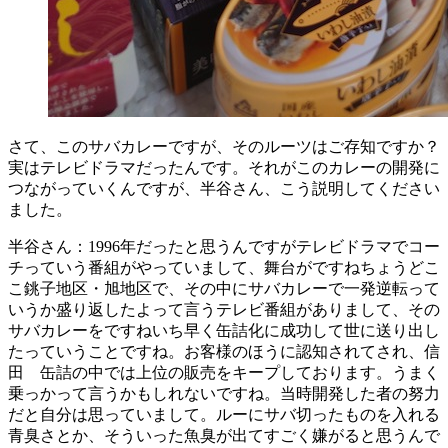
さて、このサバカレーですが、そのルーツはご存知ですか？
実はテレビドラマだったんです。それがこのカレーの開発に
つながっていくんですが、半谷さん、こう説明してください
ました。
半谷さん：1996年だったと思うんですがテレビドラマでコー
チっていう番組がやっていまして、舞台がですねちょうどこ
こ銚子地区・旭地区で、その中にサバカレーで一発逆転って
いうか盛り返したよって言うテレビ番組がありまして、その
サバカレーをですねいち早く缶詰化に成功して世に送り出し
たっていうことですね。お客様のほうに認知されてされ、信
田 缶詰の中では上位の販売をキープしております。うまく
乗っかって言うかもしれないですね。当時開発した者の努力
だと自分は思っていまして。ルーにサバ切ったものを入れる
青臭さとか、そういった魚臭が出てすごく嫌がると思うんで