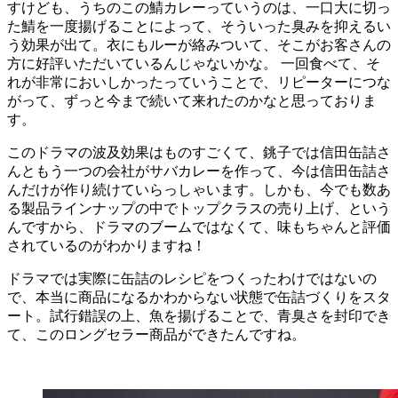
すけども、うちのこの鯖カレーっていうのは、一口大に切っ
た鯖を一度揚げることによって、そういった臭みを抑えるい
う効果が出て。衣にもルーが絡みついて、そこがお客さんの
方に好評いただいているんじゃないかな。 一回食べて、そ
れが非常においしかったっていうことで、リピーターにつな
がって、ずっと今まで続いて来れたのかなと思っておりま
す。
このドラマの波及効果はものすごくて、銚子では信田缶詰さ
んともう一つの会社がサバカレーを作って、今は信田缶詰さ
んだけが作り続けていらっしゃいます。しかも、今でも数あ
る製品ラインナップの中でトップクラスの売り上げ、という
んですから、ドラマのブームではなくて、味もちゃんと評価
されているのがわかりますね！
ドラマでは実際に缶詰のレシピをつくったわけではないの
で、本当に商品になるかわからない状態で缶詰づくりをスタ
ート。試行錯誤の上、魚を揚げることで、青臭さを封印でき
て、このロングセラー商品ができたんですね。