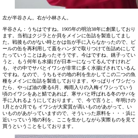
左が半谷さん。右が小林さん。
半谷さん：うちはですね。1905年の明治38年に創業しており
ます。当初はクジラとか貝をメインに缶詰を製造してまし
た。戦後ものがない時とかは缶が手に入らなかったので、ビ
ールの缶を再利用して蓋をハンダで取りつけて缶詰めにして
たっていうことはあったそうです。今はですね、銚子ってい
うと、もう何年も水揚げが日本一になってるんですけれど
も、その中でサバとイワシが非常に多く水揚げされているん
ですね。なので、うちもその地の利を生かしてこの二つの魚
種をメインに缶詰を製造しております。やっぱりイワシだっ
たら、やっぱ油の乗る6月、梅雨入りの入梅イワシっていう
頃のイワシをあと鯖であれば、寒サバと呼ばれる冬のサバを
手に入れるようにしております。で、今で言うと、年明けの
1月とか2月でも イワシが大変質が高いものがあがって、い
いものがあがっていますので、そういった原料を・・・浜に
近いっていう地の利を、ここを生かしながら実際ものを見て
買うということをしております。