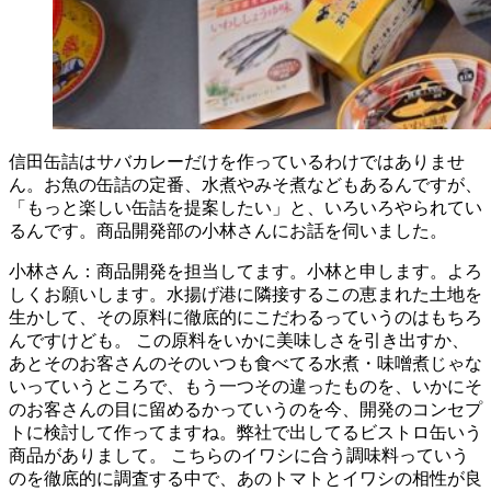
信田缶詰はサバカレーだけを作っているわけではありませ
ん。お魚の缶詰の定番、水煮やみそ煮などもあるんですが、
「もっと楽しい缶詰を提案したい」と、いろいろやられてい
るんです。商品開発部の小林さんにお話を伺いました。
小林さん：商品開発を担当してます。小林と申します。よろ
しくお願いします。水揚げ港に隣接するこの恵まれた土地を
生かして、その原料に徹底的にこだわるっていうのはもちろ
んですけども。 この原料をいかに美味しさを引き出すか、
あとそのお客さんのそのいつも食べてる水煮・味噌煮じゃな
いっていうところで、もう一つその違ったものを、いかにそ
のお客さんの目に留めるかっていうのを今、開発のコンセプ
トに検討して作ってますね。弊社で出してるビストロ缶いう
商品がありまして。 こちらのイワシに合う調味料っていう
のを徹底的に調査する中で、あのトマトとイワシの相性が良