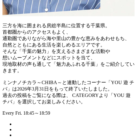
三方を海に囲まれる房総半島に位置する千葉県。
首都圏からのアクセスもよく、
通勤圏でありながら海や里山の豊かな恵みをあわせもち、
自然とともにある生活を楽しめるエリアです。
そんな「千葉の魅力」を支えるさまざまな活動や
想いムーブメントなどにスポットを当て、
現地取材の声も通して「魅力あふれる千葉」をご紹介してい
きます。
ミンナノチカラ～CHIBA～と連動したコーナー「YOU 遊 チ
バ」は2026年3月31日をもって終了いたしました。
過去の投稿をご覧になる際は、 CATEGORYより「YOU 遊
チバ」を選択してお楽しみください。
Every Fri. 18:45～18:59