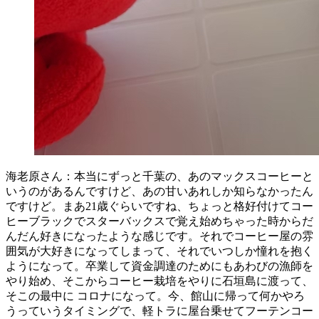
海老原さん：本当にずっと千葉の、あのマックスコーヒーと
いうのがあるんですけど、あの甘いあれしか知らなかったん
ですけど。まあ21歳ぐらいですね、ちょっと格好付けてコー
ヒーブラックでスターバックスで覚え始めちゃった時からだ
んだん好きになったような感じです。それでコーヒー屋の雰
囲気が大好きになってしまって、それでいつしか憧れを抱く
ようになって。卒業して資金調達のためにもあわびの漁師を
やり始め、そこからコーヒー栽培をやりに石垣島に渡って、
そこの最中に コロナになって。今、館山に帰って何かやろ
うっていうタイミングで、軽トラに屋台乗せてフーテンコー