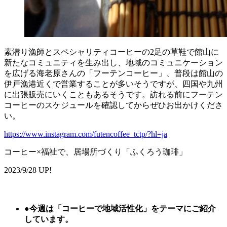
素潜り漁師とスペシャリティコーヒーの2足の草鞋で館山に
新たなコミュニティを生み出し、地域のコミュニケーション
を広げる海老原さんの「フーテンコーヒー」、普段は館山の
伊戸漁港近くで営業することが多いそうですが、四国や九州
に出張販売にいくこともあるそうです。訪れる前にフーテン
コーヒーのスケジュールを確認してからぜひお出かけくださ
い。
https://www.instagram.com/futencoffee_tctp/?hl=ja
コーヒー×福祉で、居場所づくり「ふくろう珈琲」
2023/9/28 UP!
●
今週は「
コーヒーで地域活性化
」をテーマにご紹介
しています。