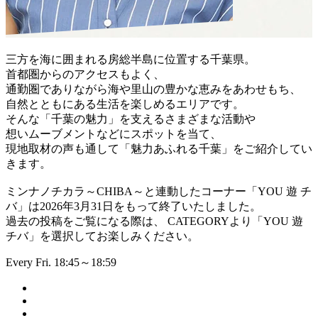
三方を海に囲まれる房総半島に位置する千葉県。
首都圏からのアクセスもよく、
通勤圏でありながら海や里山の豊かな恵みをあわせもち、
自然とともにある生活を楽しめるエリアです。
そんな「千葉の魅力」を支えるさまざまな活動や
想いムーブメントなどにスポットを当て、
現地取材の声も通して「魅力あふれる千葉」をご紹介してい
きます。
ミンナノチカラ～CHIBA～と連動したコーナー「YOU 遊 チ
バ」は2026年3月31日をもって終了いたしました。
過去の投稿をご覧になる際は、 CATEGORYより「YOU 遊
チバ」を選択してお楽しみください。
Every Fri. 18:45～18:59