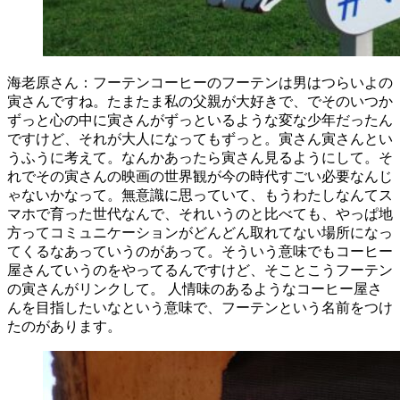
海老原さん：フーテンコーヒーのフーテンは男はつらいよの
寅さんですね。たまたま私の父親が大好きで、でそのいつか
ずっと心の中に寅さんがずっといるような変な少年だったん
ですけど、それが大人になってもずっと。寅さん寅さんとい
うふうに考えて。なんかあったら寅さん見るようにして。そ
れでその寅さんの映画の世界観が今の時代すごい必要なんじ
ゃないかなって。無意識に思っていて、もうわたしなんてス
マホで育った世代なんで、それいうのと比べても、やっぱ地
方ってコミュニケーションがどんどん取れてない場所になっ
てくるなあっていうのがあって。そういう意味でもコーヒー
屋さんていうのをやってるんですけど、そことこうフーテン
の寅さんがリンクして。 人情味のあるようなコーヒー屋さ
んを目指したいなという意味で、フーテンという名前をつけ
たのがあります。