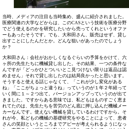
当時、メディアの注目も当時集め、盛んに紹介されました。
医療関連の大学などからは、このCASという技術を医療分野
でどう使えるのかを研究したいから売ってくれというオファ
ーもあったそうです。でも、大和田さん、販売はせず、貸し
出すことにしたんだとか。どんな狙いがあったのでしょう
か？
大和田さん：会社がおかしくなるぐらいの予算をかけて、六
ヶ所の先生たちに機械貸し出した。その結果、一つの条件な
んですが「どっかひとついいとこ見つけない限りは返品は認
めません」それで貸し出したのは結局良かったと思います。
そうすると使える話じゃなくて、「これが少し変化がある
ね」「ここがちょっと違うね」っていうのが１年２年経って
いく間に１～２つ出て。バージョンアップっていうのが出て
きました。ですからある意味では、私どもはものすごく恵ま
れてたのは、先生たちを苦労のどん底に押し込んだ機械メー
カーなんです。使えない機械を貸しているわけですから。そ
れが今、私どもの機械の基礎研究をやることによって、患者
さんの笑顔というところまでアビーが考えられるようになっ