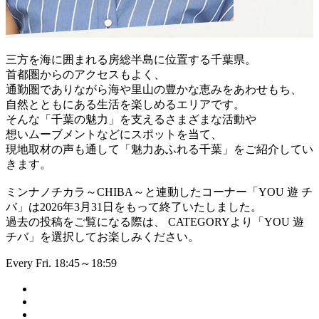
三方を海に囲まれる房総半島に位置する千葉県。
首都圏からのアクセスもよく、
通勤圏でありながら海や里山の豊かな恵みをあわせもち、
自然とともにある生活を楽しめるエリアです。
そんな「千葉の魅力」を支えるさまざまな活動や
想いムーブメントなどにスポットを当て、
現地取材の声も通して「魅力あふれる千葉」をご紹介してい
きます。
ミンナノチカラ～CHIBA～と連動したコーナー「YOU 遊 チ
バ」は2026年3月31日をもって終了いたしました。
過去の投稿をご覧になる際は、 CATEGORYより「YOU 遊
チバ」を選択してお楽しみください。
Every Fri. 18:45～18:59