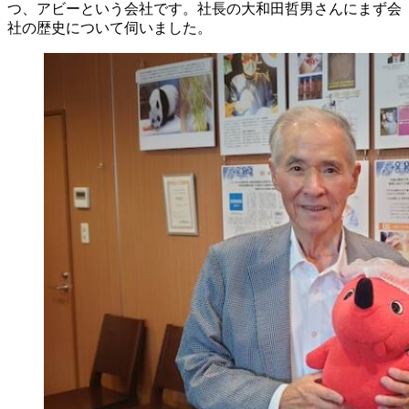
つ、
アビー
という会社です。社長の
大和田
哲男
さんにまず会
社の歴史について伺いました。