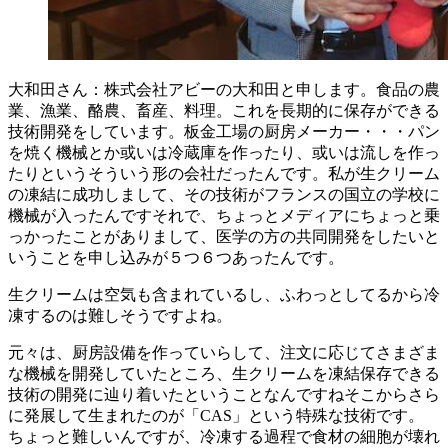
大和田さん：株式会社アビーの大和田と申します。食品の農
業、漁業、酪農、畜産、料理。これを長期的に保存ができる
技術開発をしています。板金工場の厨房メーカー・・・パン
を焼く機械とか或いは冷蔵庫を作ったり、或いは流しを作っ
たりというそういう形の会社だったんです。私が生クリーム
の凍結に成功しまして、その技術がフランスの国立の学校に
機械が入ったんですそれで、ちょっとメディアにちょっと乗
っかったことがありまして、医学の方の共同開発をしたいと
いうことを申し込みが５つ６つあったんです。
生クリームは空気も含まれているし、ふわっとしてるから冷
凍するのは難しそうですよね。
元々は、厨房設備を作っていらして、注文に応じてさまざま
な機械を開発していたところ、生クリームを凍結保存できる
技術の開発に辿り着いたということなんですねそこからさら
に発展して生まれたのが「
CAS
」という特殊な技術です。
ちょっと難しいんですが、冷凍する過程で食材の細胞が壊れ