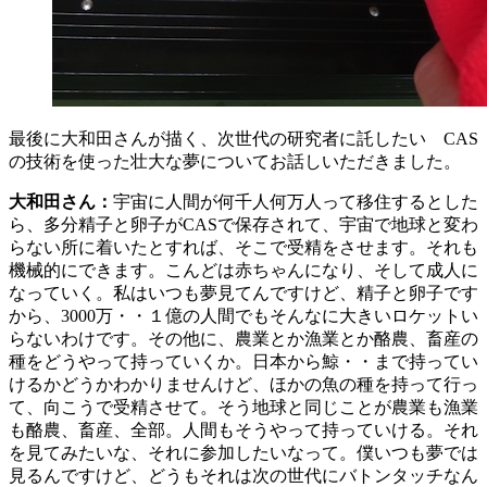
最後に大和田さんが描く、次世代の研究者に託したい CAS
の技術を使った壮大な夢についてお話しいただきました。
大和田さん：
宇宙に人間が何千人何万人って移住するとした
ら、多分精子と卵子がCASで保存されて、宇宙で地球と変わ
らない所に着いたとすれば、そこで受精をさせます。それも
機械的にできます。こんどは赤ちゃんになり、そして成人に
なっていく。私はいつも夢見てんですけど、精子と卵子です
から、3000万・・１億の人間でもそんなに大きいロケットい
らないわけです。その他に、農業とか漁業とか酪農、畜産の
種をどうやって持っていくか。日本から鯨・・まで持ってい
けるかどうかわかりませんけど、ほかの魚の種を持って行っ
て、向こうで受精させて。そう地球と同じことが農業も漁業
も酪農、畜産、全部。人間もそうやって持っていける。それ
を見てみたいな、それに参加したいなって。僕いつも夢では
見るんですけど、どうもそれは次の世代にバトンタッチなん