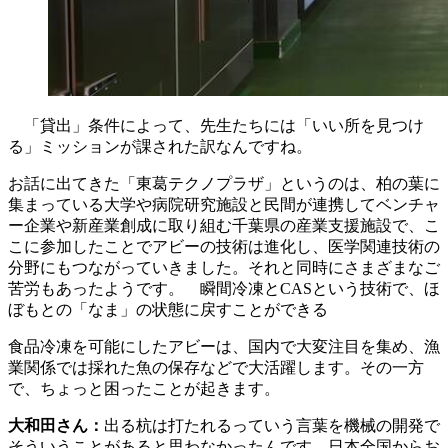
「貸出」条件によって、先生たちには「いい所を見つけ
る」ミッションが課された訳なんですね。
お話に出てきた「東葛テクノプラザ」というのは、柏の葉に
集まっている大学や病院研究施設と民間が連携してベンチャ
ー企業や新産業創成に取り組む千葉県の産業支援施設で、こ
こに参加したことでアビーの技術は進化し、医学関連技術の
分野にもつながっていきました。それと同時にさまざまなご
苦労もあったようです。 瞬間冷凍とCASという技術で、ほ
ぼもとの「なま」の状態に戻すことができる
食品冷凍を可能にしたアビーは、国内で大変注目を集め、漁
業関係では採れた魚の保存などで大活躍します。その一方
で、ちょっと困ったことが起きます。
大和田さん：
出る杭は打たれるっていう言葉を機械の開発で
そういうことがあると思わなかったんです。日本全国からお