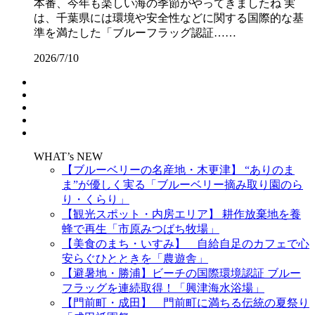
本番、今年も楽しい海の季節がやってきましたね 実
は、千葉県には環境や安全性などに関する国際的な基
準を満たした「ブルーフラッグ認証……
2026/7/10
WHAT’s NEW
【ブルーベリーの名産地・木更津】 “ありのま
ま”が優しく実る「ブルーベリー摘み取り園のら
り・くらり」
【観光スポット・内房エリア】 耕作放棄地を養
蜂で再生「市原みつばち牧場」
【美食のまち・いすみ】 自給自足のカフェで心
安らぐひとときを「農遊舎」
【避暑地・勝浦】ビーチの国際環境認証 ブルー
フラッグを連続取得！「興津海水浴場」
【門前町・成田】 門前町に満ちる伝統の夏祭り