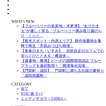
WHAT’s NEW
【ブルーベリーの名産地・木更津】 “ありのま
ま”が優しく実る「ブルーベリー摘み取り園のら
り・くらり」
【観光スポット・内房エリア】 耕作放棄地を養
蜂で再生「市原みつばち牧場」
【美食のまち・いすみ】 自給自足のカフェで心
安らぐひとときを「農遊舎」
【避暑地・勝浦】ビーチの国際環境認証 ブルー
フラッグを連続取得！「興津海水浴場」
【門前町・成田】 門前町に満ちる伝統の夏祭り
「成田祇園祭」
CATEGORY
全て
YOU 遊 チバ
ミンナノチカラ～CHIBA～