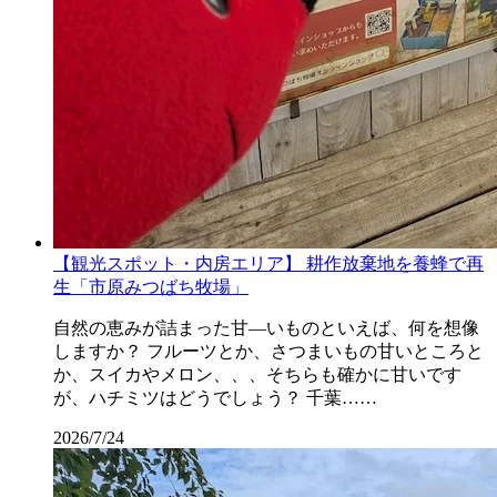
【観光スポット・内房エリア】 耕作放棄地を養蜂で再
生「市原みつばち牧場」
自然の恵みが詰まった甘―いものといえば、何を想像
しますか？ フルーツとか、さつまいもの甘いところと
か、スイカやメロン、、、そちらも確かに甘いです
が、ハチミツはどうでしょう？ 千葉……
2026/7/24