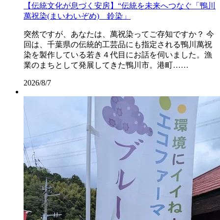
【伝統文化が息づく安房】“伝統を未来へつなぐ「鴨川
萬祝染(まいわいぞめ) 鈴染」
突然ですが、あなたは、萬祝染ってご存知ですか？ 今
回は、千葉県の伝統的工芸品にも指定される鴨川萬祝
染を製作している若き４代目にお話を伺いました。漁
業のまちとして発展してきた鴨川市。港町……
2026/8/7