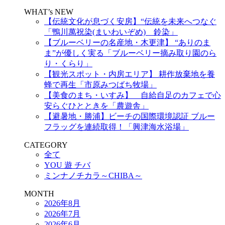
WHAT’s NEW
【伝統文化が息づく安房】“伝統を未来へつなぐ
「鴨川萬祝染(まいわいぞめ) 鈴染」
【ブルーベリーの名産地・木更津】 “ありのま
ま”が優しく実る「ブルーベリー摘み取り園のら
り・くらり」
【観光スポット・内房エリア】 耕作放棄地を養
蜂で再生「市原みつばち牧場」
【美食のまち・いすみ】 自給自足のカフェで心
安らぐひとときを「農遊舎」
【避暑地・勝浦】ビーチの国際環境認証 ブルー
フラッグを連続取得！「興津海水浴場」
CATEGORY
全て
YOU 遊 チバ
ミンナノチカラ～CHIBA～
MONTH
2026年8月
2026年7月
2026年6月