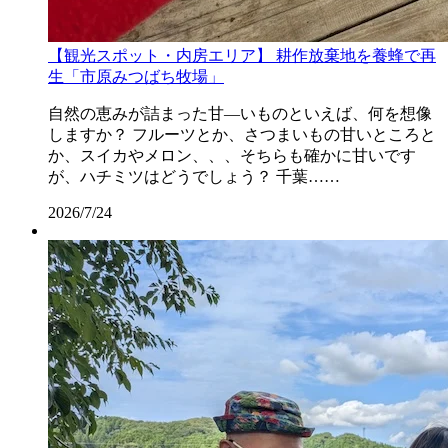
【観光スポット・内房エリア】 耕作放棄地を養蜂で再
生「市原みつばち牧場」
自然の恵みが詰まった甘―いものといえば、何を想像
しますか？ フルーツとか、さつまいもの甘いところと
か、スイカやメロン、、、そちらも確かに甘いです
が、ハチミツはどうでしょう？ 千葉……
2026/7/24