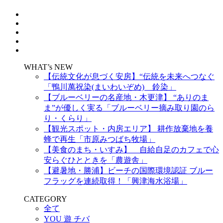
WHAT’s NEW
【伝統文化が息づく安房】“伝統を未来へつなぐ
「鴨川萬祝染(まいわいぞめ) 鈴染」
【ブルーベリーの名産地・木更津】 “ありのま
ま”が優しく実る「ブルーベリー摘み取り園のら
り・くらり」
【観光スポット・内房エリア】 耕作放棄地を養
蜂で再生「市原みつばち牧場」
【美食のまち・いすみ】 自給自足のカフェで心
安らぐひとときを「農遊舎」
【避暑地・勝浦】ビーチの国際環境認証 ブルー
フラッグを連続取得！「興津海水浴場」
CATEGORY
全て
YOU 遊 チバ