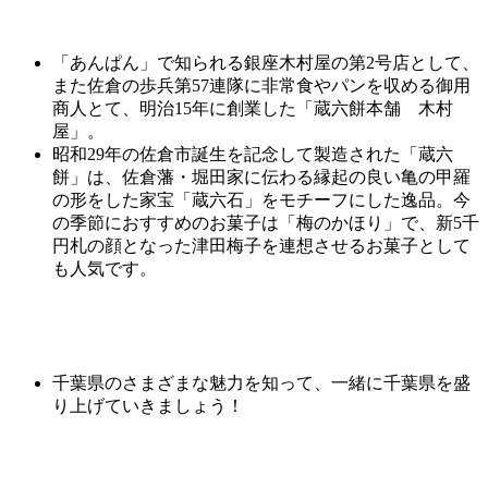
「あんぱん」で知られる銀座木村屋の第2号店として、
また佐倉の歩兵第57連隊に非常食やパンを収める御用
商人とて、明治15年に創業した「蔵六餅本舗 木村
屋」。
昭和29年の佐倉市誕生を記念して製造された「蔵六
餅」は、佐倉藩・堀田家に伝わる縁起の良い亀の甲羅
の形をした家宝「
蔵
六石
」をモチーフにした逸品。今
の季節におすすめのお菓子は「梅のかほり」で、新5千
円札の顔となった津田梅子を連想させるお菓子として
も人気です。
千葉県のさまざまな魅力を知って、一緒に千葉県を盛
り上げていきましょう！