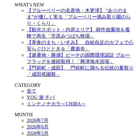
WHAT’s NEW
【ブルーベリーの名産地・木更津】 “ありのま
ま”が優しく実る「ブルーベリー摘み取り園のら
り・くらり」
【観光スポット・内房エリア】 耕作放棄地を養
蜂で再生「市原みつばち牧場」
【美食のまち・いすみ】 自給自足のカフェで心
安らぐひとときを「農遊舎」
【避暑地・勝浦】ビーチの国際環境認証 ブルー
フラッグを連続取得！「興津海水浴場」
【門前町・成田】 門前町に満ちる伝統の夏祭り
「成田祇園祭」
CATEGORY
全て
YOU 遊 チバ
ミンナノチカラ～CHIBA～
MONTH
2026年7月
2026年6月
2026年5月