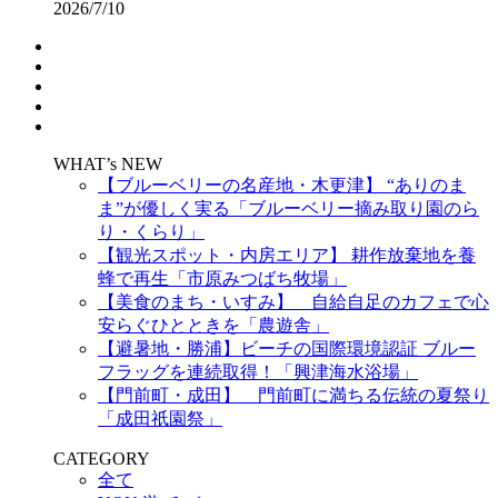
2026/7/10
WHAT’s NEW
【ブルーベリーの名産地・木更津】 “ありのま
ま”が優しく実る「ブルーベリー摘み取り園のら
り・くらり」
【観光スポット・内房エリア】 耕作放棄地を養
蜂で再生「市原みつばち牧場」
【美食のまち・いすみ】 自給自足のカフェで心
安らぐひとときを「農遊舎」
【避暑地・勝浦】ビーチの国際環境認証 ブルー
フラッグを連続取得！「興津海水浴場」
【門前町・成田】 門前町に満ちる伝統の夏祭り
「成田祇園祭」
CATEGORY
全て