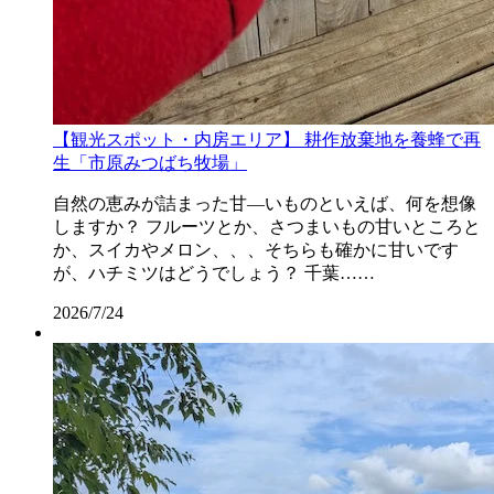
【観光スポット・内房エリア】 耕作放棄地を養蜂で再
生「市原みつばち牧場」
自然の恵みが詰まった甘―いものといえば、何を想像
しますか？ フルーツとか、さつまいもの甘いところと
か、スイカやメロン、、、そちらも確かに甘いです
が、ハチミツはどうでしょう？ 千葉……
2026/7/24