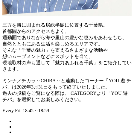
三方を海に囲まれる房総半島に位置する千葉県。
首都圏からのアクセスもよく、
通勤圏でありながら海や里山の豊かな恵みをあわせもち、
自然とともにある生活を楽しめるエリアです。
そんな「千葉の魅力」を支えるさまざまな活動や
想いムーブメントなどにスポットを当て、
現地取材の声も通して「魅力あふれる千葉」をご紹介してい
きます。
ミンナノチカラ～CHIBA～と連動したコーナー「YOU 遊 チ
バ」は2026年3月31日をもって終了いたしました。
過去の投稿をご覧になる際は、 CATEGORYより「YOU 遊
チバ」を選択してお楽しみください。
Every Fri. 18:45～18:59