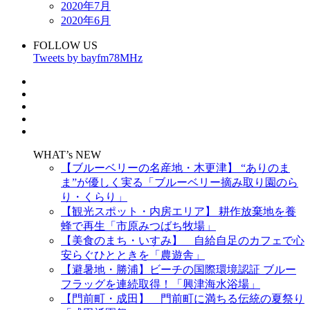
2020年7月
2020年6月
FOLLOW US
Tweets by bayfm78MHz
WHAT’s NEW
【ブルーベリーの名産地・木更津】 “ありのま
ま”が優しく実る「ブルーベリー摘み取り園のら
り・くらり」
【観光スポット・内房エリア】 耕作放棄地を養
蜂で再生「市原みつばち牧場」
【美食のまち・いすみ】 自給自足のカフェで心
安らぐひとときを「農遊舎」
【避暑地・勝浦】ビーチの国際環境認証 ブルー
フラッグを連続取得！「興津海水浴場」
【門前町・成田】 門前町に満ちる伝統の夏祭り