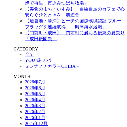
蜂で再生「市原みつばち牧場」
【美食のまち・いすみ】 自給自足のカフェで心
安らぐひとときを「農遊舎」
【避暑地・勝浦】ビーチの国際環境認証 ブルー
フラッグを連続取得！「興津海水浴場」
【門前町・成田】 門前町に満ちる伝統の夏祭り
「成田祇園祭」
CATEGORY
全て
YOU 遊 チバ
ミンナノチカラ～CHIBA～
MONTH
2026年7月
2026年6月
2026年5月
2026年4月
2026年3月
2026年2月
2026年1月
2025年12月