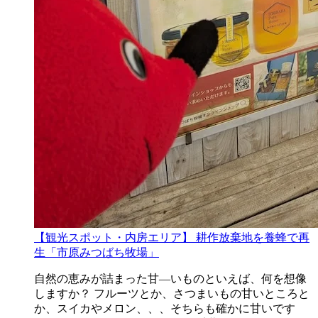
【観光スポット・内房エリア】 耕作放棄地を養蜂で再
生「市原みつばち牧場」
自然の恵みが詰まった甘―いものといえば、何を想像
しますか？ フルーツとか、さつまいもの甘いところと
か、スイカやメロン、、、そちらも確かに甘いです