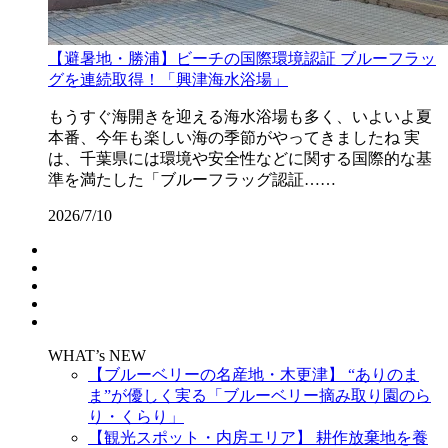
【避暑地・勝浦】ビーチの国際環境認証 ブルーフラッ
グを連続取得！「興津海水浴場」
もうすぐ海開きを迎える海水浴場も多く、いよいよ夏
本番、今年も楽しい海の季節がやってきましたね 実
は、千葉県には環境や安全性などに関する国際的な基
準を満たした「ブルーフラッグ認証……
2026/7/10
WHAT’s NEW
【ブルーベリーの名産地・木更津】 “ありのま
ま”が優しく実る「ブルーベリー摘み取り園のら
り・くらり」
【観光スポット・内房エリア】 耕作放棄地を養