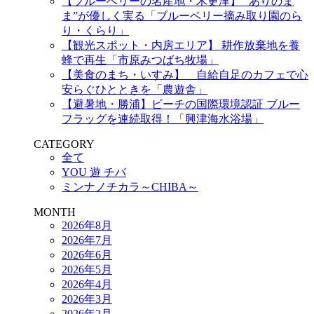
【ブルーベリーの名産地・木更津】 “ありのま
ま”が優しく実る「ブルーベリー摘み取り園のら
り・くらり」
【観光スポット・内房エリア】 耕作放棄地を養
蜂で再生「市原みつばち牧場」
【美食のまち・いすみ】 自給自足のカフェで心
安らぐひとときを「農遊舎」
【避暑地・勝浦】ビーチの国際環境認証 ブルー
フラッグを連続取得！「興津海水浴場」
CATEGORY
全て
YOU 遊 チバ
ミンナノチカラ～CHIBA～
MONTH
2026年8月
2026年7月
2026年6月
2026年5月
2026年4月
2026年3月
2026年2月