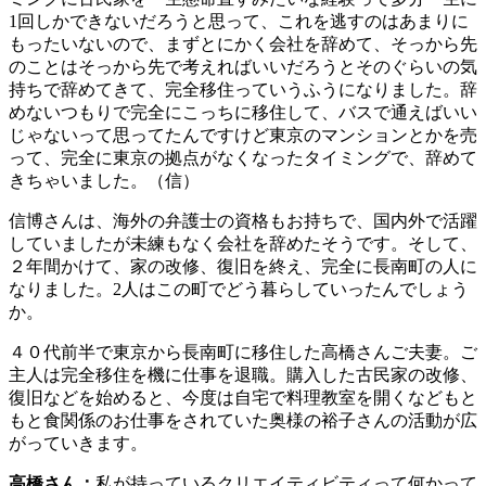
1回しかできないだろうと思って、これを逃すのはあまりに
もったいないので、まずとにかく会社を辞めて、そっから先
のことはそっから先で考えればいいだろうとそのぐらいの気
持ちで辞めてきて、完全移住っていうふうになりました。辞
めないつもりで完全にこっちに移住して、バスで通えばいい
じゃないって思ってたんですけど東京のマンションとかを売
って、完全に東京の拠点がなくなったタイミングで、辞めて
きちゃいました。（信）
信博さんは、海外の弁護士の資格もお持ちで、国内外で活躍
していましたが未練もなく会社を辞めたそうです。そして、
２年間かけて、家の改修、復旧を終え、完全に長南町の人に
なりました。2人はこの町でどう暮らしていったんでしょう
か。
４０代前半で東京から長南町に移住した高橋さんご夫妻。ご
主人は完全移住を機に仕事を退職。購入した古民家の改修、
復旧などを始めると、今度は自宅で料理教室を開くなどもと
もと食関係のお仕事をされていた奥様の裕子さんの活動が広
がっていきます。
高橋さん：
私が持っているクリエイティビティって何かって