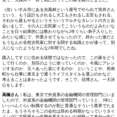
（信）いすみ市にある光風林という屋号でやられて筒井さん
という、もう設計もされるし大工もされるし左官もされる。
それから庭もやるというそういうマルチなタレントの方と出
会いまして、その人に古民家ってこういうものだよみたいな
ことを日々結果的には教わりながら2年ぐらい弟子入りした
みたいな感じで、作業させてもらったので、終わった後だと
もうなんか全然古民家に対する関する知識とかが違って、別
人になったようなそんな2年間でしたね。
購入してすぐに住める状態ではなかったので、この家をどう
して行くのか。別荘のように使っていくのか、今風にアレン
ジするのか、元々あった姿にするのか、ということや、長南
町から仕事に東京まで通うライフスタイルを選ぶのかなど、
考えることは多かったようです。そこで、信博さん、一大決
心をします。
高橋さん：
私は、東京で外資系の金融機関の管理部門にいま
したので、外資系の金融機関の管理部門っていうと、3年に
いっぺんぐらい転職するのが割と普通なそういう業界でたま
たま、もうそろそろこの会社は辞める時期かなっていうタイ
ミングに古民家を一生懸命直すみたいな経験って多分一生に