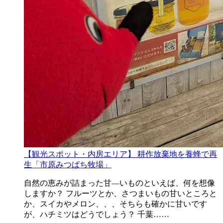
【観光スポット・内房エリア】 耕作放棄地を養蜂で再
生「市原みつばち牧場」
自然の恵みが詰まった甘―いものといえば、何を想像
しますか？ フルーツとか、さつまいもの甘いところと
か、スイカやメロン、、、そちらも確かに甘いです
が、ハチミツはどうでしょう？ 千葉……