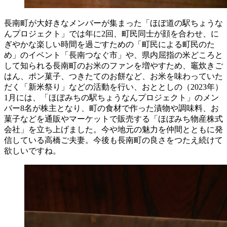
長南町が大好きなメンバーが集まった「ほぼ道の駅ちょうな
んプロジェクト」では年に2回、町民同士が顔を合わせ、に
ぎやかな楽しい時間を過ごすための「町民による町民のた
め」のイベント「長南つなぐ市」や、県内屈指の米どころと
して知られる長南町のお米のファンを増やすため、
竈
炊きご
はん、ポン菓子、つきたてのお餅など、お米を味わっていた
だく「新米祭り」などの活動を行い、おととしの（2023年）
1月には、「ほぼみちの駅ちょうなんプロジェクト」のメン
バー8名が株主となり、町の食材で作った漬物や調味料、お
菓子などを通販やマーケットで販売する「ほぼみち物産株式
会社」を立ち上げました。今や地元の魅力を仲間とともに発
信している高橋ご夫妻。今後も長南町の良さをつたえ続けて
欲しいですね。