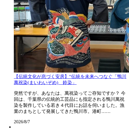
【伝統文化が息づく安房】“伝統を未来へつなぐ「鴨川
萬祝染(まいわいぞめ) 鈴染」
突然ですが、あなたは、萬祝染ってご存知ですか？ 今
回は、千葉県の伝統的工芸品にも指定される鴨川萬祝
染を製作している若き４代目にお話を伺いました。漁
業のまちとして発展してきた鴨川市。港町……
2026/8/7