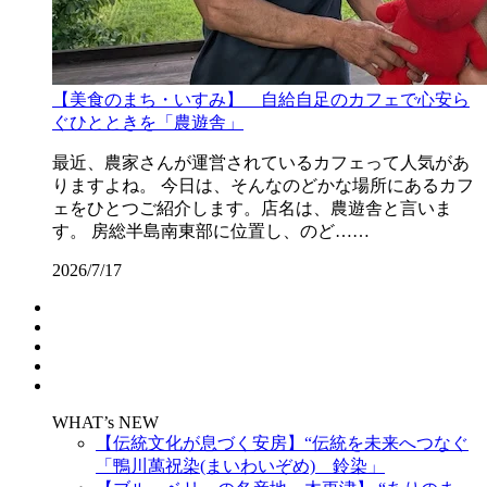
【美食のまち・いすみ】 自給自足のカフェで心安ら
ぐひとときを「農遊舎」
最近、農家さんが運営されているカフェって人気があ
りますよね。 今日は、そんなのどかな場所にあるカフ
ェをひとつご紹介します。店名は、農遊舎と言いま
す。 房総半島南東部に位置し、のど……
2026/7/17
WHAT’s NEW
【伝統文化が息づく安房】“伝統を未来へつなぐ
「鴨川萬祝染(まいわいぞめ) 鈴染」