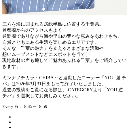
三方を海に囲まれる房総半島に位置する千葉県。
首都圏からのアクセスもよく、
通勤圏でありながら海や里山の豊かな恵みをあわせもち、
自然とともにある生活を楽しめるエリアです。
そんな「千葉の魅力」を支えるさまざまな活動や
想いムーブメントなどにスポットを当て、
現地取材の声も通して「魅力あふれる千葉」をご紹介してい
きます。
ミンナノチカラ～CHIBA～と連動したコーナー「YOU 遊 チ
バ」は2026年3月31日をもって終了いたしました。
過去の投稿をご覧になる際は、 CATEGORYより「YOU 遊
チバ」を選択してお楽しみください。
Every Fri. 18:45～18:59