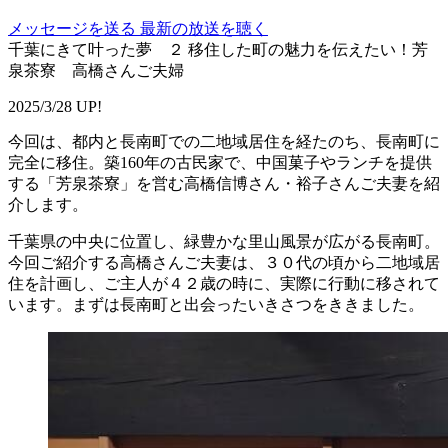
メッセージを送る
最新の放送を聴く
千葉にきて叶った夢 ２ 移住した町の魅力を伝えたい！芳
泉茶寮 高橋さんご夫婦
2025/3/28 UP!
今回は、都内と長南町での二地域居住を経たのち、
長南町
に
完全に移住。築160年の古民家で、中国菓子やランチを提供
する「
芳泉茶寮
」を営む高橋
信博
さん・
裕子
さんご夫妻を紹
介します。
千葉県の中央に位置し、緑豊かな里山風景が広がる長南町。
今回ご紹介する高橋さんご夫妻は、３０代の頃から二地域居
住を計画し、ご主人が４２歳の時に、実際に行動に移されて
います。まずは長南町と出会ったいきさつをききました。