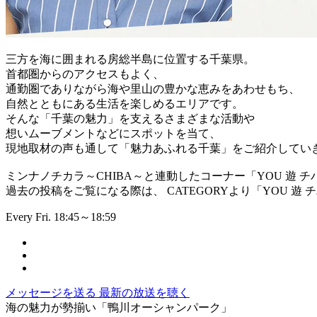
三方を海に囲まれる房総半島に位置する千葉県。
首都圏からのアクセスもよく、
通勤圏でありながら海や里山の豊かな恵みをあわせもち、
自然とともにある生活を楽しめるエリアです。
そんな「千葉の魅力」を支えるさまざまな活動や
想いムーブメントなどにスポットを当て、
現地取材の声も通して「魅力あふれる千葉」をご紹介してい
ミンナノチカラ～CHIBA～と連動したコーナー「YOU 遊 チ
過去の投稿をご覧になる際は、 CATEGORYより「YOU 遊
Every Fri. 18:45～18:59
メッセージを送る
最新の放送を聴く
海の魅力が勢揃い「鴨川オーシャンパーク」