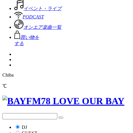
イベント・ライブ
PODCAST
オンエア楽曲一覧
買い物を
する
Chiba
℃
DJ