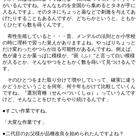
がいるんですね。そんなものを全国から集めるとタネが手に
入るんですよ。そのタネにちょっと薬などで刺激を与えてあ
げたりすることもあるんですが、どちらかというと、ともか
くひたすら数を蒔くんです。
有性生殖していると・・・昔、メンデルの法則とか小学校
の時に理科で習った覚えがありますよね。やっぱりちょっと
だけ変わったやつらが出る可能性があるんですね。例えば、
色が違うとか葉っぱに模様が、”斑（ふ）”と言って白い模様
が入るとか、そんなやつをともかく数を蒔いて見つけるんで
す。
そのひとつをまた取り分けて増やしていって、確実に違う
かどうかということを何年、何十年もかけて比較していくん
ですね。『選別育種（せんべついくしゅ）』っていうんです
けど、そんなことをひたすらやり続けるんです」
●すごい作業ですね。
「大変な作業です」
●二代目のお父様が品種改良を始められたんですよね？