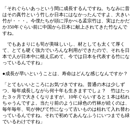
「それぐらいあっという間に成長するんですね。ちなみに昔
はその真竹という竹しか日本にはなかったんですよ、大きい
竹が・・・。今僕たちが頭に浮かべる孟宗竹は、実はたかだ
か350年ぐらい前に中国から日本に献上されてきた竹なんで
すね。
でもあまりにも筍が美味しいし、材としても太くて厚く
て、とても硬く強力でいろんな利用ができたので、それを日
本で人が日本中に植え広めて、今では日本を代表する竹にな
っているんですね」
●成長が早いということは、寿命はどんな感じなんですか？
「とてもいいところにお気づきですね。普通の木は少しず
つ、毎年成長しながら何十年も生きますでしょ？ 竹はたっ
た３ヶ月で大きくなりますが、10年ぐらいすると１本は枯れ
ちゃうんですよ。当たり前のように緑色の竹林が続くのは、
毎年毎年、筍が伸びて竹になって古いものは枯れて入れ替わ
っているんですね。それで初めてあんなふうにいつまでも緑
でいるわけですね」