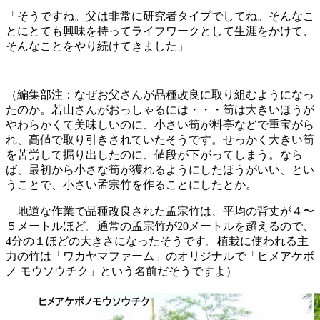
「そうですね。父は非常に研究者タイプでしてね。そんなこ
とにとても興味を持ってライフワークとして生涯をかけて、
そんなことをやり続けてきました」
（編集部注：なぜお父さんが品種改良に取り組むようになっ
たのか。若山さんがおっしゃるには・・・筍は大きいほうが
やわらかくて美味しいのに、小さい筍が料亭などで重宝がら
れ、高値で取り引きされていたそうです。せっかく大きい筍
を苦労して掘り出したのに、値段が下がってしまう。なら
ば、最初から小さな筍が獲れるようにしたほうがいい、とい
うことで、小さい孟宗竹を作ることにしたとか。
地道な作業で品種改良された孟宗竹は、平均の背丈が４〜
５メートルほど。通常の孟宗竹が20メートルを超えるので、
4分の１ほどの大きさになったそうです。植栽に使われる主
力の竹は「ワカヤマファーム」のオリジナルで「ヒメアケボ
ノ モウソウチク」という名前だそうですよ）