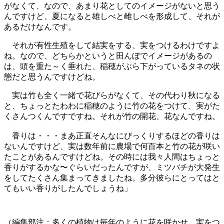
がなくて、なので、あまり花としてのイメージがないと思う
んですけど、夏になると雄しべと雌しべを形成して、それが
あるだけなんです。
それが有性生殖をして結実をする、実をつけるわけですよ
ね。なので、どちらかというと田んぼでイメージがあるの
は、頭を重た～く垂れた、稲穂がぶら下がっているタネの状
態だと思うんですけどね。
実は竹も全く一緒で花びらがなくて、その代わり秋になる
と、ちょっとたわわに稲穂のように竹の花をつけて、実がた
くさんつくんですですね。それが竹の開花、花なんですね。
香りは・・・まあ正直そんなにびっくりするほどの香りは
ないんですけど、実は数年前に農場で何百本と竹の花が咲い
たことがあるんですけどね。その時には我々人間はちょっと
香りがするかな〜ぐらいだったんですが、ミツバチが大発生
をしてたくさん集まってきましたね。多分彼らにとってはと
てもいい香りがしたんでしょうね」
（編集部注：多くの植物は毎年のように花を咲かせ、実をつ