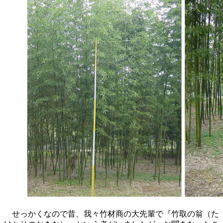
せっかくなので昔、我々竹材商の大先輩で『竹取の翁（た