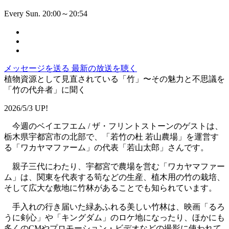
Every Sun. 20:00～20:54
メッセージを送る
最新の放送を聴く
植物資源として見直されている「竹」〜その魅力と不思議を
「竹の代弁者」に聞く
2026/5/3 UP!
今週のベイエフエム / ザ・フリントストーンのゲストは、
栃木県宇都宮市の北部で、「若竹の杜 若山農場」を運営す
る「ワカヤマファーム」の代表「若山太郎」さんです。
親子三代にわたり、宇都宮で農場を営む「ワカヤマファー
ム」は、関東を代表する筍などの生産、植木用の竹の栽培、
そして広大な敷地に竹林があることでも知られています。
手入れの行き届いた緑あふれる美しい竹林は、映画「るろ
うに剣心」や「キングダム」のロケ地になったり、ほかにも
多くのCMやプロモーション・ビデオなどの撮影に使われて