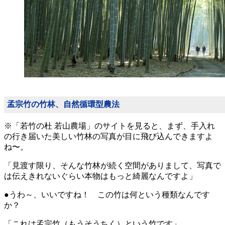
孟宗竹の竹林、自然循環型農法
※「若竹の杜 若山農場」のサイトを見ると、まず、手入れ
の行き届いた美しい竹林の写真が目に飛び込んできますよ
ね〜。
「見渡す限り、そんな竹林が続く空間がありまして、写真で
は伝えきれないぐらい本物はもっと綺麗なんですよ」
●うわ～、いいですね！ この竹は何という種類なんです
か？
「これは孟宗竹（もうそうちく）という竹です」