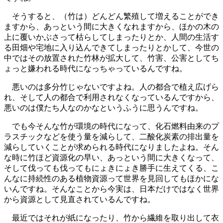
そうすると、（竹は）どんどん繁殖して増えることができ
ますから、あっという間に大きくなれますから、ほかの木の
上に覆いかぶさって枯らしてしまったりとか、人間の生活す
る田畑や宅地に入り込んできてしまったりとかして、今世の
中ではその放置された竹林が拡大して、竹害、公害としてち
ょっと嫌われる時代になっちゃっているんですね。
悪いのは多分竹じゃないですよね。人の都合で植え広げら
れ、そして人の都合で利用されなくなっているんですから、
悪いのは僕たち人なのかなというふうに思うんですね。
でも今そんな竹が環境の時代になって、化石燃料由来のプ
ラスチックなどを使う量を減らして、二酸化炭素の排出量を
減らしていくことが求められる時代になりましたよね。そん
な時に竹ほど資源化の早い、あっという間に大きくなって、
そして伐っても伐ってもにょきにょき勝手に生えてくる、こ
んなに持続性のある植物資源って世界を見回してもほかにな
いんですね。そんなことから今実は、日本だけではなく世界
から資源として見直されているんですね。
最近ではそれが紙になったり、竹から繊維を取り出して衣