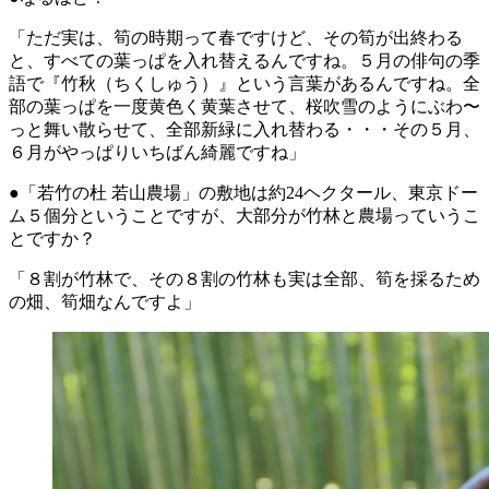
「ただ実は、筍の時期って春ですけど、その筍が出終わる
と、すべての葉っぱを入れ替えるんですね。５月の俳句の季
語で『竹秋（ちくしゅう）』という言葉があるんですね。全
部の葉っぱを一度黄色く黄葉させて、桜吹雪のようにぶわ〜
っと舞い散らせて、全部新緑に入れ替わる・・・その５月、
６月がやっぱりいちばん綺麗ですね」
●「若竹の杜 若山農場」の敷地は約24ヘクタール、東京ドー
ム５個分ということですが、大部分が竹林と農場っていうこ
とですか？
「８割が竹林で、その８割の竹林も実は全部、筍を採るため
の畑、筍畑なんですよ」