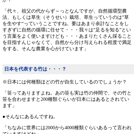
「代々、祖父の代からず～っとなんですが、自然循環型農
法、もしくは草生（そうせい）栽培、草生っていうのは”草
を生やす“っていうことですね。要はあまり余計なことをし
すぎずに自然の循環に任せて・・・我々は”足るを知る”とい
う言葉をよく使いますけども・・・あまりたくさん採ること
を目指すんじゃなくて、自然から分け与えられる程度で満足
をする、そんな農業を心がけています」
日本を代表する竹は・・・？
※日本には何種類ほどの竹が自生しているのでしょうか？
「笹ってありますよね。あの笹も実は竹の仲間で、その竹と
笹を合わせますと200種類ぐらいが日本にはあるとされてい
ます」
●そんなにあるんですね。
「ちなみに世界には2000から4000種類ぐらいあるって言われ
ていますけどね」