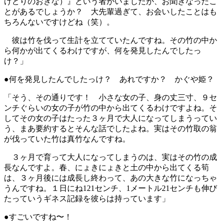
けとりのおきな）』という者がいましたが、お聞きなったこ
とがあるでしょうか？ 大先輩過ぎて、お会いしたことはも
ちろんないですけどね（笑）。
彼は竹を伐って生計を立てていたんですね。その竹の中か
ら何かが出てくるわけですが、何を発見したんでしたっ
け？」
●何を発見したんでしたっけ？ あれですか？ かぐや姫？
「そう、その通りです！ 小さな女の子、身の丈三寸、９セ
ンチぐらいの女の子が竹の中から出てくるわけですよね。そ
してその女の子はたった３ヶ月で大人になってしまうってい
う、まあ要約するとそんな話でしたよね。実はその竹取の翁
が伐っていた竹は真竹なんですね。
３ヶ月で育って大人になってしまうのは、実はその竹の成
長なんですよ。春、にょきにょきと土の中から出てくる筍
は、３ヶ月後には成長し終わって、あの大きな竹になっちゃ
うんですね。１日にね121センチ、1メートル21センチも伸び
たっていうギネス記録を彼らは持っています」
●すごいですね〜！