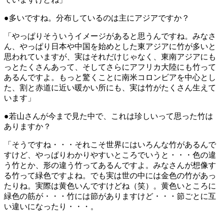
●多いですね。分布しているのは主にアジアですか？
「やっぱりそういうイメージがあると思うんですね。みなさ
ん、やっぱり日本や中国を始めとした東アジアに竹が多いと
思われていますが、実はそれだけじゃなく、東南アジアにも
っとたくさんあって、そしてさらにアフリカ大陸にも竹って
あるんですよ。もっと驚くことに南米コロンビアを中心とし
た、割と赤道に近い暖かい所にも、実は竹がたくさん生えて
います」
●若山さんが今まで見た中で、これは珍しいって思った竹は
ありますか？
「そうですね・・・それこそ世界にはいろんな竹があるんで
すけど、やっぱりわかりやすいところでいうと・・・色の違
う竹とか、形の違う竹ってあるんですよ。みなさんが想像す
る竹って緑色ですよね。でも実は世の中には金色の竹があっ
たりね。実際は黄色いんですけどね（笑）。黄色いところに
緑色の筋が・・・竹には節がありますけど・・・節ごとに互
い違いになったり・・・。