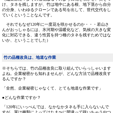
け、タネを残しますが、竹は地中にある根、地下茎から自分
の分身、いわゆるクローンである筍を出して、世代交代をし
ていくということなんです。
それでもなぜ120年に一度花を咲かせるのか・・・若山さ
んがおっしゃるには、氷河期や温暖化など、気候の大きな変
化に対応できる、違う性質を持つ種のタネを残すためではな
いか、ということでした）
竹の品種改良は、地道な作業
※そちらでは、竹の品種改良に取り組んでいらっしゃいます
よね。企業秘密かも知れませんが、どんな方法で品種改良す
るんですか？
「全然、企業秘密じゃなくて、とても地道な作業です」
●どんな作業ですか？
「120年にいっぺんでは、なかなかタネも手に入らないんで
すが、実は種類によってはたま〜に間違って咲いちゃうやつ