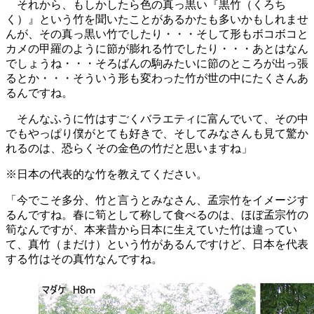
それから、もしかしたら色の真っ黒い『黒竹（くろち
く）』という竹を聞いたことがあるかたも多いかもしれませ
んが、その真っ黒い竹でしたり・・・そして形もボコボコと
カメの甲羅のように節が膨れる竹でしたり・・・あとはなん
でしょうね・・・そろばんの駒みたいに節のところが出っ張
るとか・・・そういう形も変わった竹が世の中にたくさんあ
るんですね。
そんなふうに竹はすごくバラエティに富んでいて、その中
でもやっぱり僕がとても好きで、そしてみなさんも見て驚か
れるのは、恐らくその金色の竹だと思いますね」
※日本の代表的な竹を教えてください。
「今でこそ多分、竹と言うとみなさん、孟宗竹をイメージす
るんですね。春に筍として称して食べるのは、ほぼ孟宗竹の
筍なんですが、本来昔から日本に生えていた竹は違ってい
て、真竹（まだけ）という竹があるんですけど、日本を代表
する竹はその真竹なんですね。