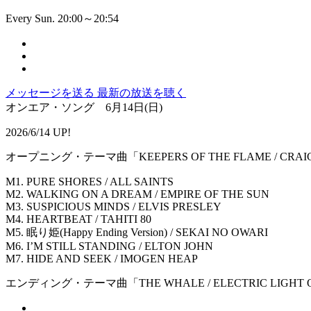
Every Sun. 20:00～20:54
メッセージを送る
最新の放送を聴く
オンエア・ソング 6月14日(日)
2026/6/14 UP!
オープニング・テーマ曲「KEEPERS OF THE FLAME / CRAI
M1. PURE SHORES / ALL SAINTS
M2. WALKING ON A DREAM / EMPIRE OF THE SUN
M3. SUSPICIOUS MINDS / ELVIS PRESLEY
M4. HEARTBEAT / TAHITI 80
M5. 眠り姫(Happy Ending Version) / SEKAI NO OWARI
M6. I’M STILL STANDING / ELTON JOHN
M7. HIDE AND SEEK / IMOGEN HEAP
エンディング・テーマ曲「THE WHALE / ELECTRIC LIGHT 