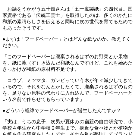
お話をうかがう五十嵐さんは「五十嵐製紙」の四代目。国
家資格である「伝統工芸士」を取得したのは、多くのかたに
和紙の素晴らしさを伝えると同時に次の世代を育てるためで
もあったそうです。
●まずは「フードペーパー」とはどんな紙なのか、教えてく
ださい。
「このフードペーパーは廃棄されるはずのお野菜とか果物
を、紙に漉（す）き込んだ和紙なんですけど、これを始めた
きっかけが和紙の原材料不足です。
コウゾ、ミツマタ、ガンピっていう木が年々減少してきて
いるので、それをなんとかしたくて、廃棄されるはずのもの
を、足りない原料の代わりに入れ込んで、フードペーパーと
いう名前で作らせてもらっています」
●どういう経緯でフードペーパーが誕生したんですか？
「実は、うちの息子、次男が夏休みの宿題の自由研究で、小
学校４年生から中学校２年生まで、身近な食べ物とか植物か
ら紙を作る研究をしたんです。それを私が整理してブランド