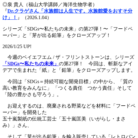
◎泉 貴人（福山大学講師／海洋生物学者）
『
Dr.クラゲさん「水族館は人生です。水族館愛をおすそ分
け」！
』（2026.1.04）
シリーズ「SDGs〜私たちの未来」の第27弾！〜「フードペ
ーパー」と「芽が出る鉛筆」をクローズアップ！
2026/1/25 UP!
今週のベイエフエム / ザ・フリントストーンは、シリーズ
「SDGs〜私たちの未来」
の第27弾！ 今回は、斬新なアイ
デアで生まれた「紙」と「鉛筆」をクローズアップします。
今回は「SDGs＝持続可能な開発目標」の中から、「質の
高い教育をみんなに」 「つくる責任 つかう責任」そして
「陸の豊かさも守ろう」。
お迎えするのは、廃棄される野菜などを材料に「フードペ
ーパー」を開発した
五十嵐製紙の伝統工芸士「五十嵐匡美（いがらし・まさ
み）」さん、
そして「芽が出る鉛筆」を輸入販売している「レトロバン