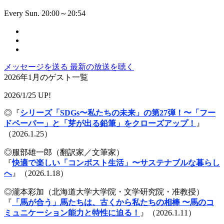
Every Sun. 20:00～20:54
メッセージを送る
最新の放送を聴く
2026年1月のゲスト一覧
2026/1/25 UP!
◎『
シリーズ「SDGs〜私たちの未来」の第27弾！〜「フー
ドペーパー」と「芽が出る鉛筆」をクローズアップ！
』
（2026.1.25）
◎服部雄一郎（翻訳家／文筆家）
『
快適で楽しい「コンポスト生活」〜サステナブルな暮らし
へ
』（2026.1.18）
◎瀧本彩加（北海道大学大学院・文学研究院・准教授）
『
「馬が合う」馬たちは、古くから私たちの相棒 〜馬のコ
ミュニケーション能力と特性に迫る！
』（2026.1.11）