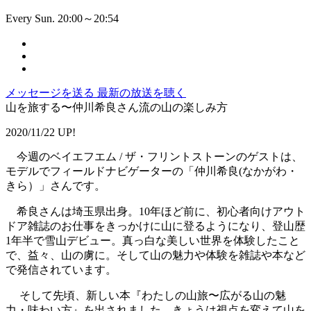
Every Sun. 20:00～20:54
メッセージを送る
最新の放送を聴く
山を旅する〜仲川希良さん流の山の楽しみ方
2020/11/22 UP!
今週のベイエフエム / ザ・フリントストーンのゲストは、
モデルでフィールドナビゲーターの「仲川希良(なかがわ・
きら）」さんです。
希良さんは埼玉県出身。10年ほど前に、初心者向けアウト
ドア雑誌のお仕事をきっかけに山に登るようになり、登山歴
1年半で雪山デビュー。真っ白な美しい世界を体験したこと
で、益々、山の虜に。そして山の魅力や体験を雑誌や本など
で発信されています。
そして先頃、新しい本『わたしの山旅〜広がる山の魅
力・味わい方』を出されました。きょうは視点を変えて山を