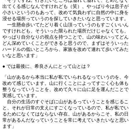
「そうですね。行きたいところは溢れて溢れて、とめどなく
出てくる感じなんですけれども（笑）、やっぱり今は息子が
小さいというのもあって、改めて気負わずに自然の中に身を
浸せる場所っていうのを探していきたいなと思っています。
一生懸命歩いてたどり着く山頂っていうのもすごくいいん
ですけれども、そういった限られた場所だけじゃなくても、
やっぱり自分なりの視点を持つことで、山の味わいってどん
どん深めていくことができると思うので、まずはそういった
ハードルの低いところから、家族を改めて連れて歩いてみた
いなと思います」
● では最後に、希良さんにとって山とは？
「山があるから本当に私が私でいられるなっていうのを、今
改めて感じています。山に行くことによってすごく心も体も
整うなっていうことを、改めて久々に山に足を運んだことで
実感しています。
自分の生活のすぐそばに山があるっていうことを感じるこ
と、それが日常の支えにすごくなっているので、私が私でい
るためになくてはならない存在、山があるからこそ、私の日
常があるんだなっていうことを常に考えていきたいなと思い
ます」