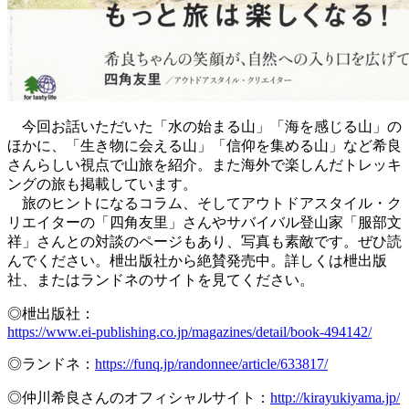
今回お話いただいた「水の始まる山」「海を感じる山」の
ほかに、「生き物に会える山」「信仰を集める山」など希良
さんらしい視点で山旅を紹介。また海外で楽しんだトレッキ
ングの旅も掲載しています。
旅のヒントになるコラム、そしてアウトドアスタイル・ク
リエイターの「四角友里」さんやサバイバル登山家「服部文
祥」さんとの対談のページもあり、写真も素敵です。ぜひ読
んでください。枻出版社から絶賛発売中。詳しくは枻出版
社、またはランドネのサイトを見てください。
◎枻出版社：
https://www.ei-publishing.co.jp/magazines/detail/book-494142/
◎ランドネ：
https://funq.jp/randonnee/article/633817/
◎仲川希良さんのオフィシャルサイト：
http://kirayukiyama.jp/