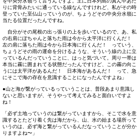
を中央分水嶺って言うんですよ。主に日本列島の真ん中あた
りに背骨みたいに通っている線なんですけれど、私がその時
登っていた至仏山っていうのが、ちょうどその中央分水嶺に
当たる位置だったんですね。
自分がその尾根の出っ張りの上を歩いているので、あ、私
の右肩にぽちゃんと落ちた雨は今から太平洋に行くんだ！
左の肩に落ちた雨は今から日本海に行くんだ！ っていう、
ちょうどその雨の運命を分けるような、そういう線の上に立
っているんだっていうことに、はっと気づいて。周り一帯は
本当に霧に囲まれてる状態だったんですけど、この霧の向こ
うには太平洋があるんだ！ 日本海があるんだ！ って、急
にそこで海の存在を意識することになったんですよね」
●山と海が繋がっているっていうことは、普段あまり意識し
ないと思いますが、そうやって考えてみると面白いですよ
ね！
「必ず土地っていうのは繋がっていますから、そこで水を意
識するとたどり着く先は海だから、山、水の始まる場所って
いうのは、必ず海と繋がっているんだなっていうことが分か
りますよね〜」