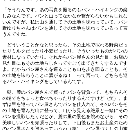
「そうなんです。あの写真を撮るのもパン・ハイキングの楽
しみなんです。パンと山ってなかなか繋がらないかもしれな
いんですが、私は山を通してその土地を味わっていて、パン
野ゆりちゃんはパンを通してその土地を味わっているって言
うんですね。
どういうことかなと思ったら、その土地で採れる野菜だっ
たりミルクだったり小麦だったり、そういったものがパンの
素材になっていたり。それからパン屋さんの見た目、お店の
見た目にもその土地らしさってすごく出てきたりするんです
よ。だからパン屋さんを巡ることも山を歩き回ることも、そ
の土地を味わうことに繋がるね！ って言って、どちらも巡
るパン・ハイキングをしているんです。
朝、麓のパン屋さんで買ったパンを背負って、もちろんそ
の場でもちょっと食べちゃったりするんですけど（笑）。ま
ずは里を巡ってパン屋さんでパンを仕入れて、そのパンをそ
の土地を育んだ山に登って、山から見える絶景と一緒にその
パンを撮影したりだとか、麓の里の景色を眺めながら、その
美味しいパンを頬張ったりして。下山後もまたお土産のため
のパン屋さんを巡るっていうね（笑）、パン屋づくしの山旅