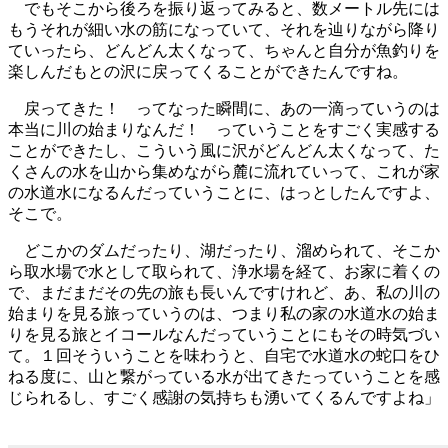
でもそこから後ろを振り返ってみると、数メートル先には
もうそれが細い水の筋になっていて、それを辿りながら降り
ていったら、どんどん太くなって、ちゃんと自分が魚釣りを
楽しんだもとの沢に戻ってくることができたんですね。
戻ってきた！ ってなった瞬間に、あの一滴っていうのは
本当に川の始まりなんだ！ っていうことをすごく実感する
ことができたし、こういう風に沢がどんどん太くなって、た
くさんの水を山から集めながら麓に流れていって、これが家
の水道水になるんだっていうことに、はっとしたんですよ、
そこで。
どこかのダムだったり、湖だったり、溜められて、そこか
ら取水場で水として取られて、浄水場を経て、お家に着くの
で、まだまだその先の旅も長いんですけれど、あ、私の川の
始まりを見る旅っていうのは、つまり私の家の水道水の始ま
りを見る旅とイコールなんだっていうことにもその時気づい
て。１回そういうことを味わうと、自宅で水道水の蛇口をひ
ねる度に、山と繋がっている水が出てきたっていうことを感
じられるし、すごく感謝の気持ちも湧いてくるんですよね」