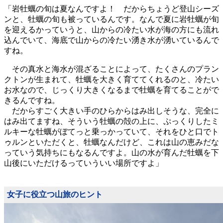
「岩牡蠣の旬は夏なんですよ！ だからちょうど登山シーズ
ンと、牡蠣の旬も被っているんです。なんで夏に岩牡蠣が旬
を迎えるかっていうと、山からの冷たい水が海の方にも流れ
込んでいて、海底で山からの冷たい湧き水が湧いているんで
すね。
その真水と海水が混ざることによって、たくさんのプラン
クトンが生まれて、牡蠣を大きく育ててくれるのと、冷たい
お水なので、じっくり大きくなるまで牡蠣を育てることがで
きるんですね。
だからすごく大きい手のひらからはみ出しそうな、完全に
はみ出てますね、そういう牡蠣の殻の上に、ぷっくりしたミ
ルキーな牡蠣がぼてっと乗っかっていて、それをひと口でト
ゥルンといただくと、牡蠣なんだけど、これは山の恵みだな
っていう気持ちにもなるんですよ。山の水が育んだ牡蠣を下
山後にいただけるっていういい場所ですよ」
女子に役立つ山旅のヒント