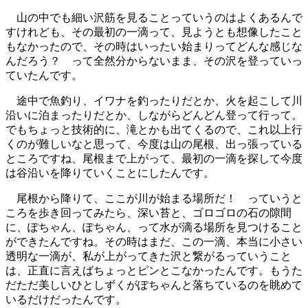
山の中でも細い沢筋を見ることっていうのはよくあるんで
すけれども、その最初の一滴って、見ようとも想像したこと
もなかったので、その時はいったい始まりってどんな感じな
んだろう？ って全然分からないまま、その沢を登っていっ
ていたんです。
途中で魚釣り、イワナを釣ったりだとか、火を起こして川
沿いに泊まったりだとか、しながらどんどん登って行って。
でもちょっと技術的に、滝とかも出てくるので、これ以上行
くのが難しいなと思って、今度は山の尾根、出っ張っている
ところですね、尾根まで上がって、最初の一滴を探して今度
は谷沿いを降りていくことにしたんです。
尾根から降りて、ここが川が始まる場所だ！ っていうと
ころを歩き回ってみたら、深い苔と、ゴロゴロの石の隙間
に、ぽちゃん、ぽちゃん、って水が滴る場所を見つけること
ができたんですね。その時はまだ、この一滴、本当に小さい
透明な一滴が、私が上がってきた沢と繋がるっていうこと
は、正直に言えばちょっとピンとこなかったんです。もうた
だただ美しいひとしずくがぽちゃんと落ちているのを眺めて
いるだけだったんです。