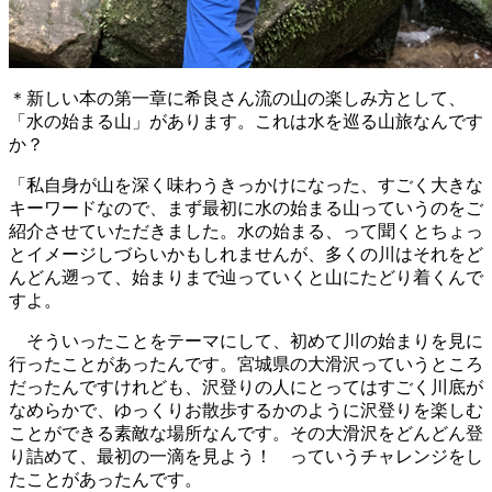
＊新しい本の第一章に希良さん流の山の楽しみ方として、
「水の始まる山」があります。これは水を巡る山旅なんです
か？
「私自身が山を深く味わうきっかけになった、すごく大きな
キーワードなので、まず最初に水の始まる山っていうのをご
紹介させていただきました。水の始まる、って聞くとちょっ
とイメージしづらいかもしれませんが、多くの川はそれをど
んどん遡って、始まりまで辿っていくと山にたどり着くんで
すよ。
そういったことをテーマにして、初めて川の始まりを見に
行ったことがあったんです。宮城県の大滑沢っていうところ
だったんですけれども、沢登りの人にとってはすごく川底が
なめらかで、ゆっくりお散歩するかのように沢登りを楽しむ
ことができる素敵な場所なんです。その大滑沢をどんどん登
り詰めて、最初の一滴を見よう！ っていうチャレンジをし
たことがあったんです。