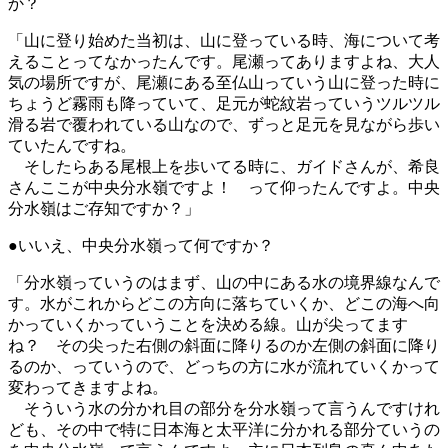
か？
「山に登り始めた当初は、山に登っている時、海について考
えることってなかったんです。尾瀬ってありますよね、大人
気の場所ですが、尾瀬にある至仏山っていう山に登った時に
ちょうど霧雨も降っていて、足元が蛇紋岩っていうツルツル
滑る岩で覆われている山なので、ずっと足元を見ながら歩い
ていたんですね。
そしたらある尾根上を歩いてる時に、ガイドさんが、希良
さんここが中央分水嶺ですよ！ って仰ったんですよ。中央
分水嶺はご存知ですか？」
●いいえ、中央分水嶺って何ですか？
「分水嶺っていうのはまず、山の中にある水の境界線なんで
す。水がこれからどこの方向に落ちていくか、どこの海へ向
かっていくかっていうことを決める線。山が尖ってます
ね？ その尖った右側の斜面に降りるのか左側の斜面に降り
るのか、っていうので、どっちの方に水が流れていくかって
変わってきますよね。
そういう水の分かれ目の部分を分水嶺って言うんですけれ
ども、その中で特に日本海と太平洋に分かれる部分ていうの