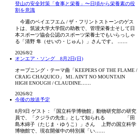
登山の安全対策「食事と栄養」〜日頃から栄養素の役
割を意識
今週のベイエフエム / ザ・フリントストーンのゲス
トは、筑波大学大学院の助教で、管理栄養士そして日
本スポーツ協会公認のスポーツ栄養士でもいらっしゃ
る「清野 隼（せいの・じゅん）」さんです。 ……
2026/8/2
オンエア・ソング 8月2日(日)
オープニング・テーマ曲「KEEPERS OF THE FLAME /
CRAIG CHAQUICO」 M1. AIN'T NO MOUNTAIN
HIGH ENOUGH / CLAUDINE……
2026/8/2
今後の放送予定
8月9日 ゲスト：「国立科学博物館」動物研究部の研究
員で、「クジラの先生」として知られる 「田
島木綿子（たじま・ゆうこ）」さん 上野の国立科学
博物館で、現在開催中の特別展「い……