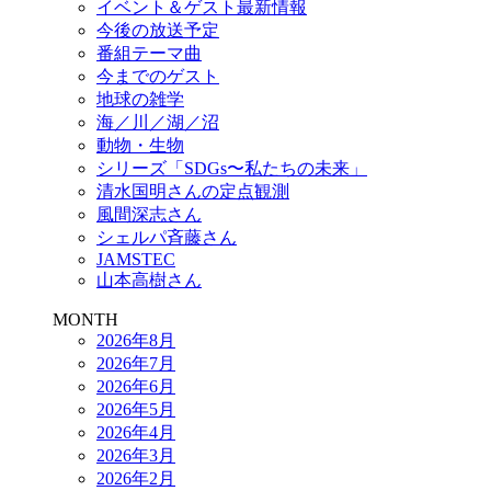
イベント＆ゲスト最新情報
今後の放送予定
番組テーマ曲
今までのゲスト
地球の雑学
海／川／湖／沼
動物・生物
シリーズ「SDGs〜私たちの未来」
清水国明さんの定点観測
風間深志さん
シェルパ斉藤さん
JAMSTEC
山本高樹さん
MONTH
2026年8月
2026年7月
2026年6月
2026年5月
2026年4月
2026年3月
2026年2月