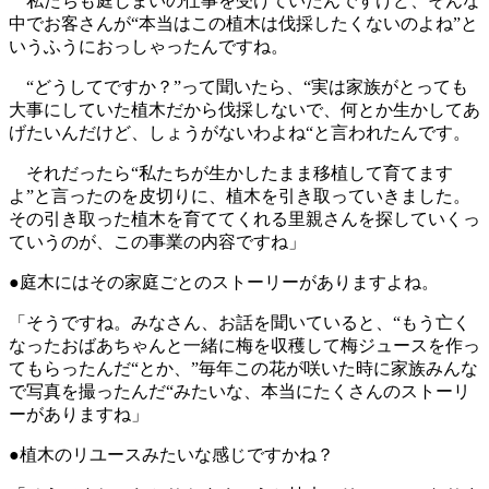
私たちも庭じまいの仕事を受けていたんですけど、そんな
中でお客さんが“本当はこの植木は伐採したくないのよね”と
いうふうにおっしゃったんですね。
“どうしてですか？”って聞いたら、“実は家族がとっても
大事にしていた植木だから伐採しないで、何とか生かしてあ
げたいんだけど、しょうがないわよね“と言われたんです。
それだったら“私たちが生かしたまま移植して育てます
よ”と言ったのを皮切りに、植木を引き取っていきました。
その引き取った植木を育ててくれる里親さんを探していくっ
ていうのが、この事業の内容ですね」
●庭木にはその家庭ごとのストーリーがありますよね。
「そうですね。みなさん、お話を聞いていると、“もう亡く
なったおばあちゃんと一緒に梅を収穫して梅ジュースを作っ
てもらったんだ“とか、”毎年この花が咲いた時に家族みんな
で写真を撮ったんだ“みたいな、本当にたくさんのストーリ
ーがありますね」
●植木のリユースみたいな感じですかね？