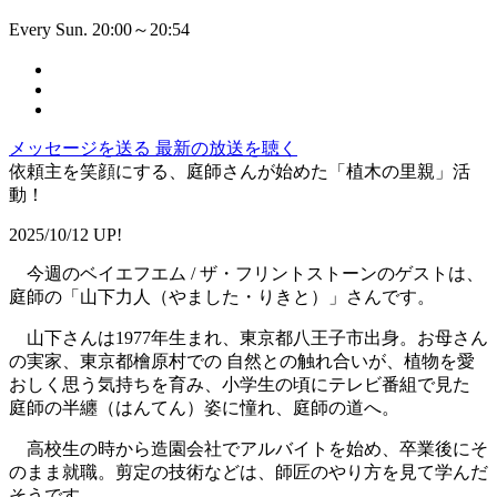
Every Sun. 20:00～20:54
メッセージを送る
最新の放送を聴く
依頼主を笑顔にする、庭師さんが始めた「植木の里親」活
動！
2025/10/12 UP!
今週のベイエフエム / ザ・フリントストーンのゲストは、
庭師の「山下力人（やました・りきと）」さんです。
山下さんは1977年生まれ、東京都八王子市出身。お母さん
の実家、東京都檜原村での 自然との触れ合いが、植物を愛
おしく思う気持ちを育み、小学生の頃にテレビ番組で見た
庭師の半纏（はんてん）姿に憧れ、庭師の道へ。
高校生の時から造園会社でアルバイトを始め、卒業後にそ
のまま就職。剪定の技術などは、師匠のやり方を見て学んだ
そうです。