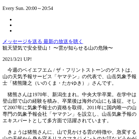
Every Sun. 20:00～20:54
メッセージを送る
最新の放送を聴く
観天望気で安全登山！ 〜雲が知らせる山の危険〜
2021/3/21 UP!
今週のベイエフエム / ザ・フリントストーンのゲストは、
山の天気予報サービス「ヤマテン」の代表で、山岳気象予報
士「猪熊隆之（いのくま・たかゆき）」さんです。
猪熊さんは1970年、新潟生まれ。中央大学卒業。在学中は
登山部で山の経験を積み、卒業後は海外の山にも遠征。そし
て2007年に気象予報士の資格を取得。2011年に国内唯一の山
専門の気象予報会社「ヤマテン」を設立し、山岳気象予報の
エキスパートとして多方面で活躍されています。
きょうは猪熊さんに、山で見かける雲の特徴や、急変する
山の天候から身を守るリスクマネジメントのお話などうかが