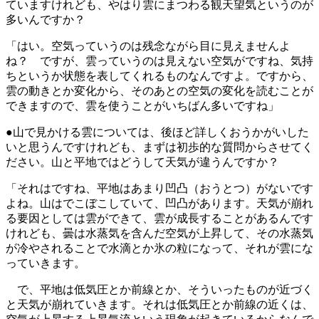
ていますけれども、やはり雲にまつわる観天望気というのが
多いんですか？
「はい。空気っていうのは残念ながら目に見えませんよ
ね？ ですが、雲っていうのは見えない空気がですね、気持
ちというか状態を表してくれるものなんですよ。ですから、
雲の動きとか変化から、そのあとの空気の変化を読むことが
できますので、雲を使うことがいちばん多いですね」
●山で見かける雲については、後ほど詳しくおうかがいした
いと思うんですけれども、まずは初歩的な質問からさせてく
ださい。山と平地ではどうして天気が違うんですか？
「それはですね、平地はあまり凹凸（おうとつ）がないです
よね。山はでこぼこしていて、凹凸があります。天気が崩れ
る要因としては雲ができて、雲が成長することがあるんです
けれども、曇は水蒸気を含んだ空気が上昇して、その水蒸気
が冷やされることで水滴とか氷の粒になって、それが雲にな
っていきます。
で、平地は低気圧とか前線とか、そういったものが近づく
と天気が崩れていきます。それは低気圧とか前線の近くは、