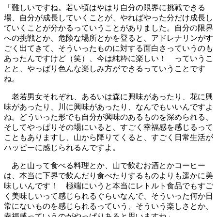
「難しいですね。若い頃はやはり自分の限界に挑戦できる
場、自分が成長していくことが、やればやった分だけ成長し
ていくことが分かるっていうことがありました。自分の限界
への挑戦とか、危険な場所とかを登ると、アドレナリンがす
ごく出てきて、そういったものに対する面白さっていうのも
あったんですけど（笑）、今は純粋に楽しい！ っていうこ
とと、やっぱり色んな楽しみ方ができるっていうことです
ね。
老若男女それぞれ、あるいは森に興味があったり、花に興
味があったり、川に興味があったり、なんでもいいんですよ
ね。どういった形でも自分が興味のあるものを深められる、
そしてやっぱりその場にいると、すごく幸福感を感じるって
こともありますし、山から降りてくると、すごく日常生活が
ハッピーに感じられるんですよ。
あと山って食べる料理とか、山で飲むお酒とかコーヒー
は、本当に下界で飲んだり食べたりするものよりも遥かに美
味しいんです！ 極端にいうと本当にレトルト食品でもすご
く美味しいって感じられるぐらいなんで、そういった何か日
常にないものを感じられるっていう、そういう楽しさとか、
幸福感っていうのがやっぱりあると思いますね」