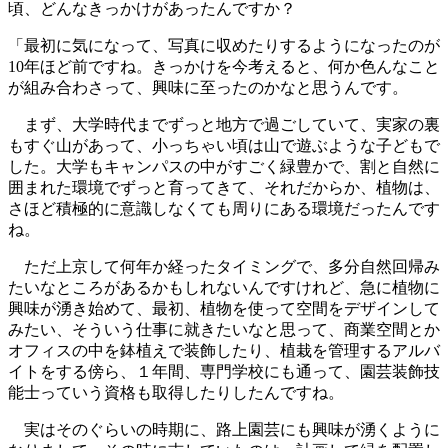
頃、どんなきっかけがあったんですか？
「最初に気になって、写真に収めたりするようになったのが
10年ほど前ですね。きっかけを今考えると、何か色んなこと
が組み合わさって、興味に至ったのかなと思うんです。
まず、大学時代までずっと地方で過ごしていて、実家の裏
もすぐ山があって、小っちゃい頃は山で遊ぶような子どもで
した。大学もキャンパスの中がすごく緑豊かで、割と自然に
囲まれた環境でずっと育ってきて、それだからか、植物は、
さほど積極的に意識しなくても周りにある環境だったんです
ね。
ただ上京して何年か経ったタイミングで、多分自然回帰み
たいなところがあるかもしれないんですけれど、急に植物に
興味が湧き始めて、最初、植物を使って空間をデザインして
みたい、そういう仕事に就きたいなと思って、商業空間とか
オフィスの中を鉢植えで装飾したり、植栽を管理するアルバ
イトをする傍ら、１年間、専門学校にも通って、園芸装飾技
能士っていう資格も取得したりしたんですね。
実はそのぐらいの時期に、路上園芸にも興味が湧くように