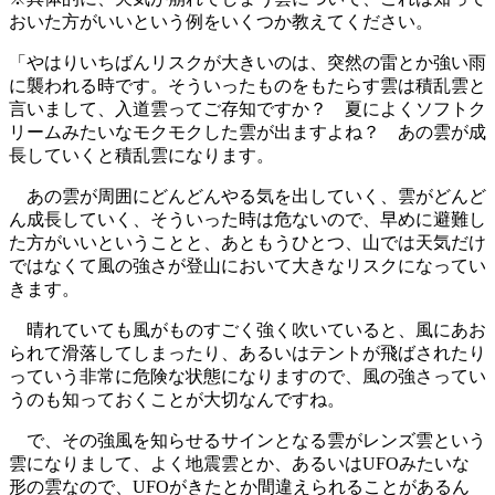
おいた方がいいという例をいくつか教えてください。
「やはりいちばんリスクが大きいのは、突然の雷とか強い雨
に襲われる時です。そういったものをもたらす雲は積乱雲と
言いまして、入道雲ってご存知ですか？ 夏によくソフトク
リームみたいなモクモクした雲が出ますよね？ あの雲が成
長していくと積乱雲になります。
あの雲が周囲にどんどんやる気を出していく、雲がどんど
ん成長していく、そういった時は危ないので、早めに避難し
た方がいいということと、あともうひとつ、山では天気だけ
ではなくて風の強さが登山において大きなリスクになってい
きます。
晴れていても風がものすごく強く吹いていると、風にあお
られて滑落してしまったり、あるいはテントが飛ばされたり
っていう非常に危険な状態になりますので、風の強さってい
うのも知っておくことが大切なんですね。
で、その強風を知らせるサインとなる雲がレンズ雲という
雲になりまして、よく地震雲とか、あるいはUFOみたいな
形の雲なので、UFOがきたとか間違えられることがあるん