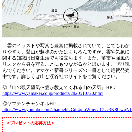
雲のイラストや写真も豊富に掲載されていて、とてもわか
りやすく、登山が趣味のかたはもちろんですが、雲や気象に
関する知識は日常生活でも役立ちます。また、落雷や強風の
リスクから身を守ることにもつながるかと思います。ぜひ読
んでください。ヤマケイ新書シリーズの一冊として絶賛発売
中です。詳しくは山と渓谷社のサイトをご覧ください。
◎『山の観天望気〜雲が教えてくれる山の天気』HP：
https://www.yamakei.co.jp/products/2820510720.html
◎ヤマテンチャンネルHP：
https://www.youtube.com/channel/UCdl4pfoWmvUCUc3K8CwqNLA
＜プレゼントの応募方法＞