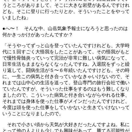
うところがありまして、そこに大きな岩壁があるんですけれ
ども、そこに登りに行ったりとか、そういったことをやって
いましたね」
●へ〜！ そんな中、山岳気象予報士になろうと思ったのは
何かきっかけがあったんですか？
「そうやってずっと山を登っていたんですけれども、大学時
代に１回すごく大怪我をしたことがあって、その怪我がもと
で慢性骨髄炎っていって完治が非常に難しい病気になって、
日常生活もままならなくなったんですね。入退院をずっと繰
り返して、闘病生活が５〜６年続いたんですけども、その時
に、一生この病気と付き合っていかなきゃいけないので、そ
れまでは山中心の生活を送って、登山専門の旅行会社で働い
ていたんですが、そういった仕事をするのはもう難しくなり
ましたので、こういった病気と付き合いながらやれる仕事、
それまでは身体を使った仕事がメインだったんですけれど、
今度は頭を使った仕事をしていかないと生きていけないって
いうことになりましたので。
それで小さい頃から天気が大好きだったんですよね。私に
とって他の人よりも少しでも興味があって、勝てる可能性が