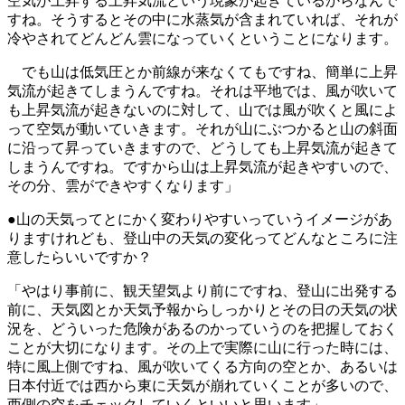
空気が上昇する上昇気流という現象が起きているからなんで
すね。そうするとその中に水蒸気が含まれていれば、それが
冷やされてどんどん雲になっていくということになります。
でも山は低気圧とか前線が来なくてもですね、簡単に上昇
気流が起きてしまうんですね。それは平地では、風が吹いて
も上昇気流が起きないのに対して、山では風が吹くと風によ
って空気が動いていきます。それが山にぶつかると山の斜面
に沿って昇っていきますので、どうしても上昇気流が起きて
しまうんですね。ですから山は上昇気流が起きやすいので、
その分、雲ができやすくなります」
●山の天気ってとにかく変わりやすいっていうイメージがあ
りますけれども、登山中の天気の変化ってどんなところに注
意したらいいですか？
「やはり事前に、観天望気より前にですね、登山に出発する
前に、天気図とか天気予報からしっかりとその日の天気の状
況を、どういった危険があるのかっていうのを把握しておく
ことが大切になります。その上で実際に山に行った時には、
特に風上側ですね、風が吹いてくる方向の空とか、あるいは
日本付近では西から東に天気が崩れていくことが多いので、
西側の空をチェックしていくといいと思います」