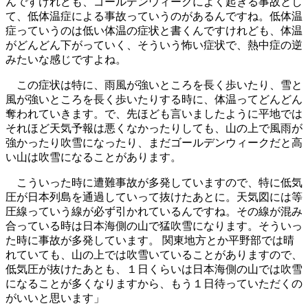
んですけれども、ゴールデンウィークによく起きる事故とし
て、低体温症による事故っていうのがあるんですね。低体温
症っていうのは低い体温の症状と書くんですけれども、体温
がどんどん下がっていく、そういう怖い症状で、熱中症の逆
みたいな感じですよね。
この症状は特に、雨風が強いところを長く歩いたり、雪と
風が強いところを長く歩いたりする時に、体温ってどんどん
奪われていきます。で、先ほども言いましたように平地では
それほど天気予報は悪くなかったりしても、山の上で風雨が
強かったり吹雪になったり、まだゴールデンウィークだと高
い山は吹雪になることがあります。
こういった時に遭難事故が多発していますので、特に低気
圧が日本列島を通過していって抜けたあとに。天気図には等
圧線っていう線が必ず引かれているんですね。その線が混み
合っている時は日本海側の山で猛吹雪になります。そういっ
た時に事故が多発しています。 関東地方とか平野部では晴
れていても、山の上では吹雪いていることがありますので、
低気圧が抜けたあとも、１日くらいは日本海側の山では吹雪
になることが多くなりますから、もう１日待っていただくの
がいいと思います」