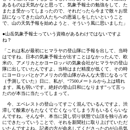
あるものは天気かなと思って、気象予報士の勉強をして、た
またま受かってしまったので、それだったら今まで散々お世
話になってきた山の人たちへの恩返しをしたいということ
で、山の天気予報を始めようと、そういう風に思いました」
●山岳気象予報士っていう資格があるわけではないですよ
ね？
「これは私が最初にヒマラヤの登山隊に予報を出して、当時
はですね、日本の気象予報士が出すことはなかったんで、欧
米の、アメリカとかヨーロッパの気象会社がヒマラヤの登山
隊に出していたんですよ。当時はまだ精度が低くて、その時
にヨーロッパとかアメリカの登山隊がみんな大雪になるって
（予測していた）日に、私が、“7500メートルから上は晴れ
ます。風も弱いです。絶好の登山日和になります”って言っ
たのが本当に当たってしまって。
今、エベレストの登山ってすごく混んでいるんですよ。渋
滞して酸素がもたなくて亡くなってしまう方もいるくらいな
んですね。そんな中、本当に貸し切り状態で山頂を独り占め
にできたっていうことで、それを新聞社に取り上げていただ
いたんですよね。記者の方が命名してくださったのが山岳気