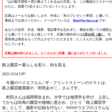
『山の観天望気〜雲が教えてくれる山の天気』を、この番組のリスナーの
かたに、抽選で3名さまにプレゼントいたします。
応募はメールでお願いします。件名に「本のプレゼント希望」と書いて、
番組までお送りください。メールアドレスは
flint@bayfm.co.jp
です。
あなたの住所、氏名、職業、電話番号を忘れずに。番組を聴いての感想な
ども書いてくださると嬉しいです。応募の締め切りは
3月26日（金）
。当
選発表は発送をもって代えさせていただきます。たくさんのご応募、お待
ちしています。
応募は締め切られました。たくさんのご応募、誠にありがとうございました。
路上園芸〜暮らしを彩り、街を彩る
2021/3/14 UP!
今週のベイエフエム / ザ・フリントストーンのゲストは、
路上園芸鑑賞家の「村田あやこ」さんです。
村田さんは福岡県生まれ。大学では地理学を学び、上京し
てからは街角の園芸や植物に惹かれ、ひとり「路上園芸学
会」として、撮影や記録を行ない、SNSやウエブのコラムな