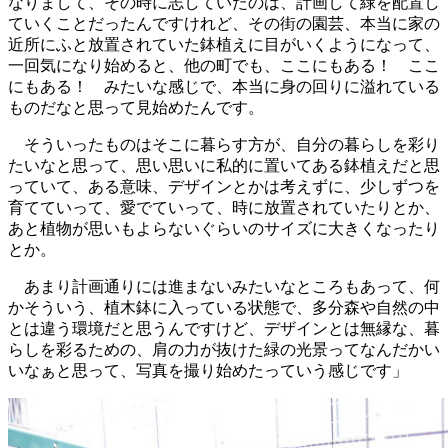
なりまして、その時に志していたのは、計画して緑を配置し
ていくことだったんですけれど、その街の園芸、本当に家の
近所にふと放置されていた鉢植えに目がいくようになって、
一回気になり始めると、他の町でも、ここにもある！ ここ
にもある！ みたいな感じで、本当に身の回りに溢れている
ものだなと思って見始めたんです。
そういったものはそこに暮らす方が、自分の暮らしを彩り
たいなと思って、思い思いに私的に置いてある鉢植えだと思
っていて、ある意味、デザインとかは考えずに、少しずつを
育てていって、愛でていって、時に放置されていたりとか、
あと植物が思いもよらないぐらいのサイズに大きくなったり
とか。
あまり計画通りには進まないみたいなところもあって、何
かそういう、植木鉢に入っている状態で、多分森や自然の中
とは違う環境だと思うんですけど、デザインとは無縁な、暮
らしを彩るための、肩の力が抜けた緑の光景ってなんだかい
いなぁと思って、写真を撮り始めたっていう感じです」