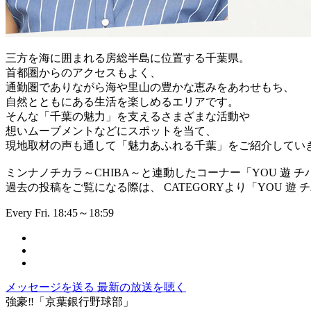
三方を海に囲まれる房総半島に位置する千葉県。
首都圏からのアクセスもよく、
通勤圏でありながら海や里山の豊かな恵みをあわせもち、
自然とともにある生活を楽しめるエリアです。
そんな「千葉の魅力」を支えるさまざまな活動や
想いムーブメントなどにスポットを当て、
現地取材の声も通して「魅力あふれる千葉」をご紹介してい
ミンナノチカラ～CHIBA～と連動したコーナー「YOU 遊 チ
過去の投稿をご覧になる際は、 CATEGORYより「YOU 遊
Every Fri. 18:45～18:59
メッセージを送る
最新の放送を聴く
強豪‼「京葉銀行野球部」