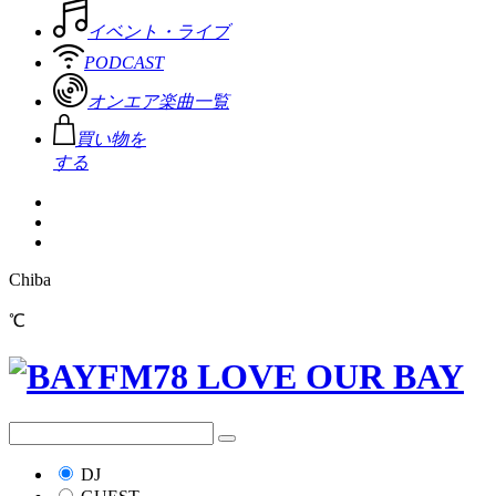
イベント・ライブ
PODCAST
オンエア楽曲一覧
買い物を
する
Chiba
℃
DJ