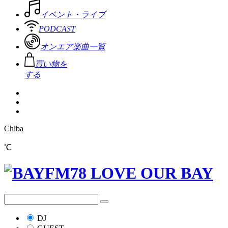
イベント・ライブ
PODCAST
オンエア楽曲一覧
買い物を
する
Chiba
℃
DJ