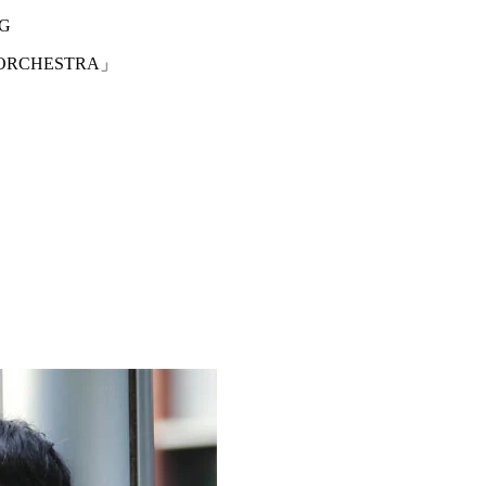
NG
ORCHESTRA」