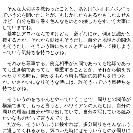
そんな大切さを教わったことと、あとは”ホオポノポノ”っ
ていうのを聞いたことが、もしかしたらあるかもしれません
けど、自分を取り巻く色んなものとの接し方をすごく大事に
していますね。
基本はアロハなんですけども、必ずなにか、例えば誰かと
接するとか、それから動物もそうだし、自分と地球との関係
もそうだし、そういう時にちゃんとアロハを持って接しよう
っていう気持ちを持つとかね。
それから尊重する。例え相手が人間であっても地球であっ
ても生き物であっても、尊重することとか。それから物を食
べたりする時も、何かをもらう時も感謝の気持ちを持つと
か。いさかいになりそうな時には、許そうっていう気持ちを
持つとかね。
そういうのをちゃんとやっていくことで、周りとの関係が
構築できて、もっと言うと、ハワイアンの人たちは、自分の
周りの環境は自分が作り出していて、自分を写している鏡み
たいなものだって言うんですよ。
だから、そういうふうに接すれば、多分周りもそんなふう
に返してくれるから、気づいた時にはそういうものが周りに