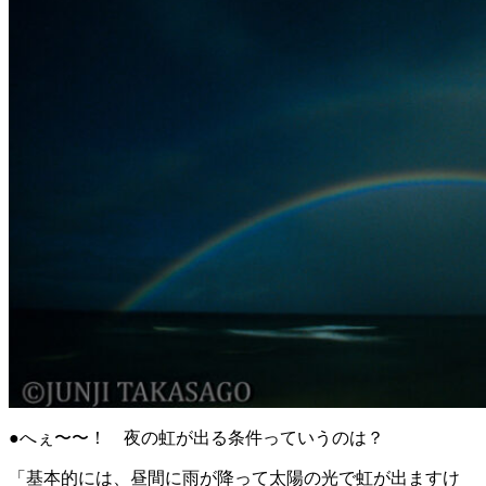
●へぇ〜〜！ 夜の虹が出る条件っていうのは？
「基本的には、昼間に雨が降って太陽の光で虹が出ますけ