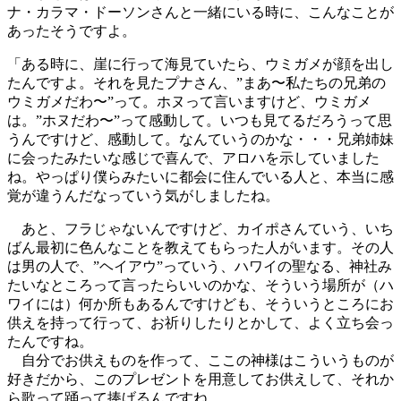
ナ・カラマ・ドーソンさんと一緒にいる時に、こんなことが
あったそうですよ。
「ある時に、崖に行って海見ていたら、ウミガメが顔を出し
たんですよ。それを見たプナさん、”まあ〜私たちの兄弟の
ウミガメだわ〜”って。ホヌって言いますけど、ウミガメ
は。”ホヌだわ〜”って感動して。いつも見てるだろうって思
うんですけど、感動して。なんていうのかな・・・兄弟姉妹
に会ったみたいな感じで喜んで、アロハを示していました
ね。やっぱり僕らみたいに都会に住んでいる人と、本当に感
覚が違うんだなっていう気がしましたね。
あと、フラじゃないんですけど、カイポさんていう、いち
ばん最初に色んなことを教えてもらった人がいます。その人
は男の人で、”ヘイアウ”っていう、ハワイの聖なる、神社み
たいなところって言ったらいいのかな、そういう場所が（ハ
ワイには）何か所もあるんですけども、そういうところにお
供えを持って行って、お祈りしたりとかして、よく立ち会っ
たんですね。
自分でお供えものを作って、ここの神様はこういうものが
好きだから、このプレゼントを用意してお供えして、それか
ら歌って踊って捧げるんですね。