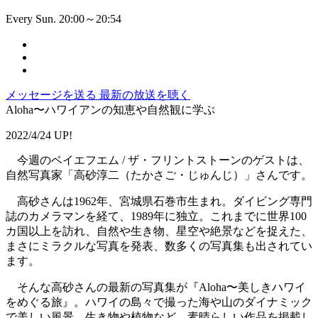
Every Sun. 20:00～20:54
メッセージを送る
最新の放送を聴く
Aloha〜ハワイアンの知恵や自然観に学ぶ
2022/4/24 UP!
今週のベイエフエム / ザ・フリントストーンのゲストは、
自然写真家「高砂淳二（たかさご・じゅんじ）」さんです。
高砂さんは1962年、宮城県石巻市生まれ。ダイビング専門
誌のカメラマンを経て、1989年に独立。これまでに世界100
カ国以上を訪れ、自然や生き物、星空や絶景などを捉えた、
まさにミラクルな写真を発表、数多くの写真集も出されてい
ます。
そんな高砂さんの最新の写真集が『Aloha〜美しきハワイ
をめぐる旅』。ハワイの島々で撮った海や山のダイナミック
で美しい風景、生き物や植物など、素晴らしい作品を掲載し