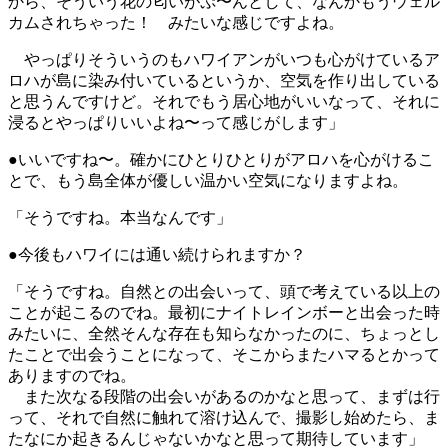
から、そういう花の匂いがぷ〜んとして、なんかもうウェル
カムされちゃった！ みたいな感じですよね。
やっぱりそういうのもハワイアンがいつも心がけているア
ロハが島に染み付いているというか、空気を作り出している
と思うんですけど。それでもう居心地がいいなって、それに
浸るとやっぱりいいよね〜って感じがします」
●いいですね〜。確かにひとりひとりがアロハを心がけるこ
とで、もう島全体が優しい温かい空気になりますよね。
「そうですね。本当なんです」
●今後もハワイには通い続けられますか？
「そうですね。自然との出会いって、頭で考えている以上の
ことが起こるのでね。最初にナイトレインボーと出会った時
みたいに、全然そんな存在も知らなかったのに、ちょっとし
たことで出会うことになって、そこからまたハマるとかって
ありますのでね。
また次なる段階の出会いがあるのかなと思って、まずは行
って、それで自然に触れて溶け込んで、撮影し始めたら、ま
たなにか起きるんじゃないかなと思って期待しています」