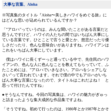
大事な言葉、Aloha
※写真集のタイトル『Aloha〜美しきハワイをめぐる旅』に
はどんな思いが込められているんですか？
「”アロハ”っていうのは、みんな聞いたことがある言葉だと
思うんですけど、ハワイの人たちの間ではいちばん大事にし
ている言葉です。ひとことで言うと愛とか、慈悲だったり優
しさだったり、色んな意味合いがありますね。ハワイアンは
これをいちばん大事にしています。
僕はハワイに長くずーっと通っている中で、先住民のハワ
イアンの、色んな人に色んなことを教えてもらっていて、ふ
たことめには、”アロハでいきなさい。アロハをシェアしな
さい”って言われています。それで僕の中でもアロハがいち
ばん大事な言葉になったので、タイトルはこれだよね！ と
思って付けたんですね」
●そうなんですね。今回の写真集は、ハワイの魅力がぎゅっ
と詰まったような集大成的な作品集ですよね。
「そうですね。初めて行ったのは、1986年とか1987年とかそ