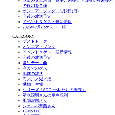
登山の安全対策「食事と栄養」〜日頃から栄養素
の役割を意識
オンエア・ソング 8月2日(日)
今後の放送予定
イベント＆ゲスト最新情報
2026年7月のゲスト一覧
CATEGORY
ゲストトーク
オンエア・ソング
イベント＆ゲスト最新情報
今後の放送予定
番組テーマ曲
今までのゲスト
地球の雑学
海／川／湖／沼
動物・生物
シリーズ「SDGs〜私たちの未来」
清水国明さんの定点観測
風間深志さん
シェルパ斉藤さん
JAMSTEC