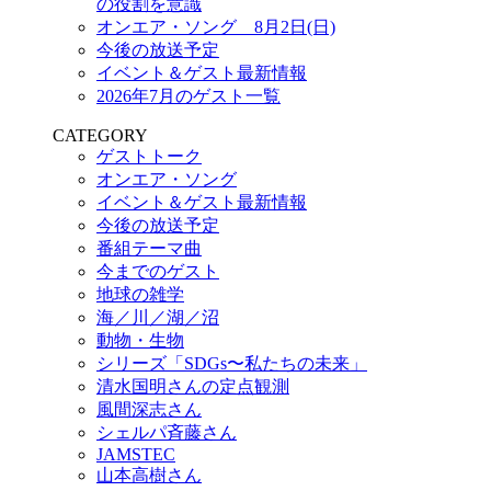
の役割を意識
オンエア・ソング 8月2日(日)
今後の放送予定
イベント＆ゲスト最新情報
2026年7月のゲスト一覧
CATEGORY
ゲストトーク
オンエア・ソング
イベント＆ゲスト最新情報
今後の放送予定
番組テーマ曲
今までのゲスト
地球の雑学
海／川／湖／沼
動物・生物
シリーズ「SDGs〜私たちの未来」
清水国明さんの定点観測
風間深志さん
シェルパ斉藤さん
JAMSTEC
山本高樹さん