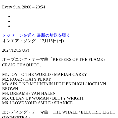
Every Sun. 20:00～20:54
メッセージを送る
最新の放送を聴く
オンエア・ソング 12月15日(日)
2024/12/15 UP!
オープニング・テーマ曲「KEEPERS OF THE FLAME /
CRAIG CHAQUICO」
M1. JOY TO THE WORLD / MARIAH CAREY
M2. ROAR / KATY PERRY
M3. AIN’T NO MOUNTAIN HIGH ENOUGH / JOCELYN
BROWN
M4. DREAMS / VAN HALEN
M5. CLEAN UP WOMAN / BETTY WRIGHT
M6. I LOVE YOUR SMILE / SHANICE
エンディング・テーマ曲「THE WHALE / ELECTRIC LIGHT
ORCHESTRA」