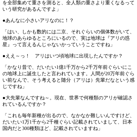
を全部集めて重さを測ると、全人類の重さより重くなるって
いう研究があるんですよ」
●あんなに小さいアリなのに！？
「はい、しかも数的には二京、それぐらいの個体数がいて、
地球のあらゆるところにいるので、実は地球は『アリの惑
星』って言えるんじゃないかっていうことですね」
●ええ～っ！ アリはいつ頃地球に出現したんですか？
「かなり昔で、だいたい1億1千万から2千万年前ぐらいにこ
の地球上に誕生したと言われています。人間が20万年前ぐら
い前なんで、そう考えると随分（アリは）先輩だなという感
じですね」
●大先輩なんですね～。現在、世界で何種類のアリが確認さ
れているんですか？
「これも毎年新種が出るので、なかなか難しいんですけど、
だいたい1万1千から2千種ぐらい記載されていまして、日本
国内だと300種類ほど、記載されていますね」