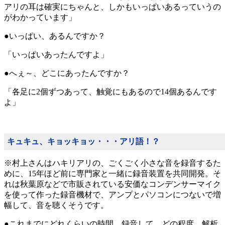
アリの耳は確実にちゃんと、しかもいっぱいあるっていうの
がわかっています」
●いっぱい、あるんですか？
「いっぱいあったんですよ」
●へぇ～、どこにあったんですか？
「各足に2個ずつあって、触覚にもあるので14個あるんです
よ」
キュキュ、キョッキョッ・・・アリ語！？
※村上さんはハキリアリの、ごくごく小さな音を録音するた
めに、15年ほど前に専門家と一緒に録音装置を共同開発。そ
れは秋葉原などで市販されている安価なコンデンサーマイク
を使って作った録音機材で、アンプとパソコンにつないで増
幅して、音を聴くそうです。
●これまでにどれくらいの時間、録音して、どの程度、解析