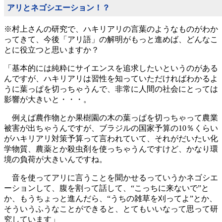
アリとネゴシエーション！？
※村上さんの研究で、ハキリアリの言葉のようなものがわか
ってきて、今後「アリ語」の解明がもっと進めば、どんなこ
とに役立つと思いますか？
「基本的には純粋にサイエンスを追求したいというのがある
んですが、ハキリアリは習性を知っていただければわかるよ
うに葉っぱを切っちゃうんで、非常に人間の社会にとっては
影響が大きいと・・・。
例えば農作物とか果樹園の木の葉っぱを切っちゃって農業
被害が出ちゃうんですが、ブラジルの国家予算の10％くらい
がハキリアリ対策予算って言われていて、それがだいたい化
学物質、農薬とか殺虫剤を使っちゃうんですけど、かなり環
境の負荷が大きいんですね。
音を使ってアリに言うことを聞かせるっていうかネゴシエ
ーションして、腹を割って話して、“こっちに来ないで”と
か、もうちょっと進んだら、“うちの雑草を刈ってよ”とか、
そういうふうなことができると、とてもいいなって思って研
究しています」