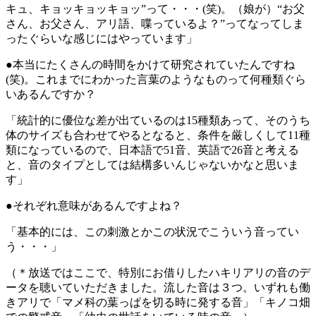
キュ、キョッキョッキョッ”って・・・(笑)。（娘が）“お父
さん、お父さん、アリ語、喋っているよ？”ってなってしま
ったぐらいな感じにはやっています」
●本当にたくさんの時間をかけて研究されていたんですね
(笑)。これまでにわかった言葉のようなものって何種類ぐら
いあるんですか？
「統計的に優位な差が出ているのは15種類あって、そのうち
体のサイズも合わせてやるとなると、条件を厳しくして11種
類になっているので、日本語で51音、英語で26音と考える
と、音のタイプとしては結構多いんじゃないかなと思いま
す」
●それぞれ意味があるんですよね？
「基本的には、この刺激とかこの状況でこういう音ってい
う・・・」
（＊放送ではここで、特別にお借りしたハキリアリの音のデ
ータを聴いていただきました。流した音は３つ。いずれも働
きアリで「マメ科の葉っぱを切る時に発する音」「キノコ畑