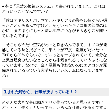
●本に「天然の換気システム」と書かれていました。これは
どういうことなんですか？
「僕はテキサスとパナマで、ハキリアリの巣を10個ぐらい掘
ったことがあるんですけど、そういったキノコ畑の部屋のほ
かに、脇のほうにもっと深い地中につながる大きな穴が開い
ているんですよ。
そこから冷たい空気がわ～と吹き込んできて、キノコが発
酵している熱と混ざって、巣の中が27度、湿度がだいたい
70％から80％ぐらいで、ず～っとキープされていて、余分な
空気は煙突みたいなところから排気されるっていうふうにな
っています。なので、全く電気も使わないのにエアコンが完
備されているっていう素晴らしいシステムになっています
ね」
生まれた時から、仕事が決まっている！？
※そんな大きな巣は働きアリが作っていると思うんですけ
ど・・・「働く」といっても、いろんな仕事があるんですよ