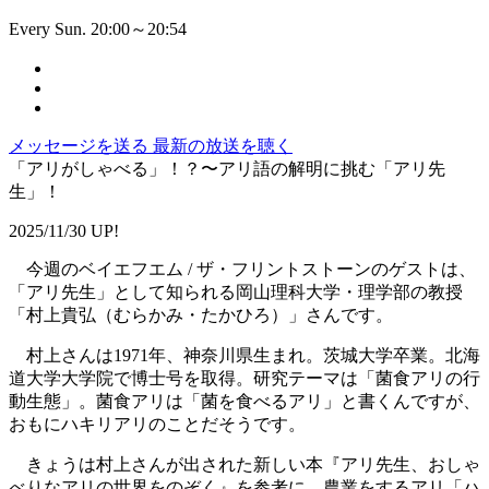
Every Sun. 20:00～20:54
メッセージを送る
最新の放送を聴く
「アリがしゃべる」！？〜アリ語の解明に挑む「アリ先
生」！
2025/11/30 UP!
今週のベイエフエム / ザ・フリントストーンのゲストは、
「アリ先生」として知られる岡山理科大学・理学部の教授
「村上貴弘（むらかみ・たかひろ）」さんです。
村上さんは1971年、神奈川県生まれ。茨城大学卒業。北海
道大学大学院で博士号を取得。研究テーマは「菌食アリの行
動生態」。菌食アリは「菌を食べるアリ」と書くんですが、
おもにハキリアリのことだそうです。
きょうは村上さんが出された新しい本『アリ先生、おしゃ
べりなアリの世界をのぞく』を参考に、農業をするアリ「ハ