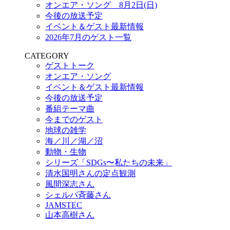
オンエア・ソング 8月2日(日)
今後の放送予定
イベント＆ゲスト最新情報
2026年7月のゲスト一覧
CATEGORY
ゲストトーク
オンエア・ソング
イベント＆ゲスト最新情報
今後の放送予定
番組テーマ曲
今までのゲスト
地球の雑学
海／川／湖／沼
動物・生物
シリーズ「SDGs〜私たちの未来」
清水国明さんの定点観測
風間深志さん
シェルパ斉藤さん
JAMSTEC
山本高樹さん