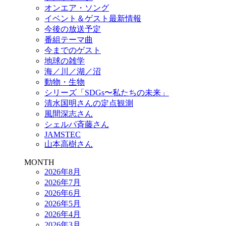
オンエア・ソング
イベント＆ゲスト最新情報
今後の放送予定
番組テーマ曲
今までのゲスト
地球の雑学
海／川／湖／沼
動物・生物
シリーズ「SDGs〜私たちの未来」
清水国明さんの定点観測
風間深志さん
シェルパ斉藤さん
JAMSTEC
山本高樹さん
MONTH
2026年8月
2026年7月
2026年6月
2026年5月
2026年4月
2026年3月