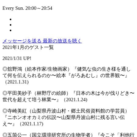
Every Sun. 20:00～20:54
メッセージを送る
最新の放送を聴く
2021年1月のゲスト一覧
2021/1/31 UP!
◎舘野鴻（絵本作家/生物画家）『健気な虫の生き様を通し
て何を伝えられるのか〜絵本『がろあむし』の世界観〜』
（2021.1.31)
◎平田美紗子（林野庁の絵師）『日本の木は今が伐りどき〜
世代を超えて培う林業〜』（2021.1.24)
◎寺崎美紅（山梨県丹波山村・郷土民俗資料館の学芸員）
『ニホンオオカミの伝説〜山梨県丹波山村に残る言い伝
え〜』（2021.1.17)
◎五箇公一（国立環境研究所の生物学者）『今こそ「利他行