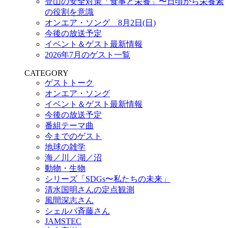
登山の安全対策「食事と栄養」〜日頃から栄養素
の役割を意識
オンエア・ソング 8月2日(日)
今後の放送予定
イベント＆ゲスト最新情報
2026年7月のゲスト一覧
CATEGORY
ゲストトーク
オンエア・ソング
イベント＆ゲスト最新情報
今後の放送予定
番組テーマ曲
今までのゲスト
地球の雑学
海／川／湖／沼
動物・生物
シリーズ「SDGs〜私たちの未来」
清水国明さんの定点観測
風間深志さん
シェルパ斉藤さん
JAMSTEC