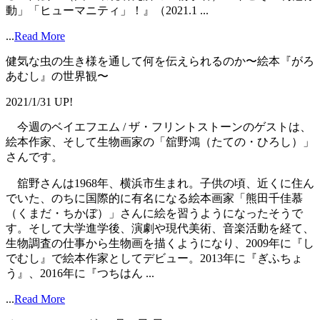
動」「ヒューマニティ」！』（2021.1 ...
...
Read More
健気な虫の生き様を通して何を伝えられるのか〜絵本『がろ
あむし』の世界観〜
2021/1/31 UP!
今週のベイエフエム / ザ・フリントストーンのゲストは、
絵本作家、そして生物画家の「舘野鴻（たての・ひろし）」
さんです。
舘野さんは1968年、横浜市生まれ。子供の頃、近くに住ん
でいた、のちに国際的に有名になる絵本画家「熊田千佳慕
（くまだ・ちかぼ）」さんに絵を習うようになったそうで
す。そして大学進学後、演劇や現代美術、音楽活動を経て、
生物調査の仕事から生物画を描くようになり、2009年に『し
でむし』で絵本作家としてデビュー。2013年に『ぎふちょ
う』、2016年に『つちはん ...
...
Read More