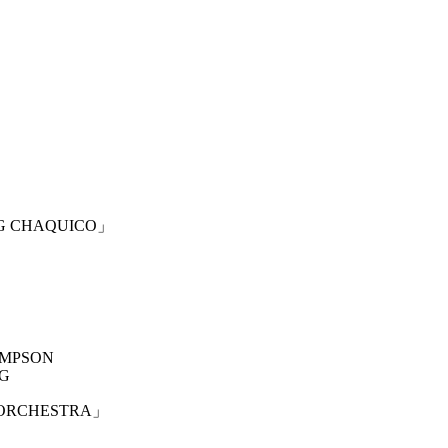
G CHAQUICO」
HOMPSON
NG
ORCHESTRA」