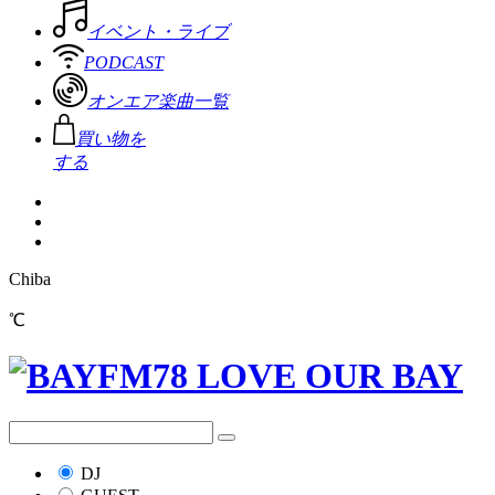
イベント・ライブ
PODCAST
オンエア楽曲一覧
買い物を
する
Chiba
℃
DJ