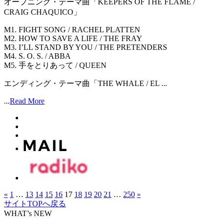
オープニング・テーマ曲「KEEPERS OF THE FLAME /
CRAIG CHAQUICO」
M1. FIGHT SONG / RACHEL PLATTEN
M2. HOW TO SAVE A LIFE / THE FRAY
M3. I’LL STAND BY YOU / THE PRETENDERS
M4. S. O. S. / ABBA
M5. 手をとりあって / QUEEN
エンディング・テーマ曲「THE WHALE / EL ...
...
Read More
«
1
…
13
14
15
16
17
18
19
20
21
…
250
»
サイトTOPへ戻る
WHAT’s NEW