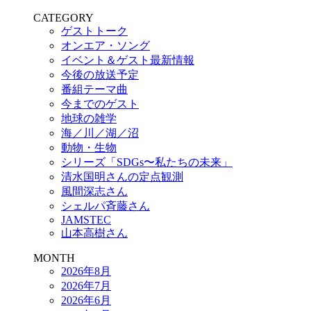
CATEGORY
ゲストトーク
オンエア・ソング
イベント＆ゲスト最新情報
今後の放送予定
番組テーマ曲
今までのゲスト
地球の雑学
海／川／湖／沼
動物・生物
シリーズ「SDGs〜私たちの未来」
清水国明さんの定点観測
風間深志さん
シェルパ斉藤さん
JAMSTEC
山本高樹さん
MONTH
2026年8月
2026年7月
2026年6月