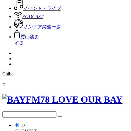
イベント・ライブ
PODCAST
オンエア楽曲一覧
買い物を
する
Chiba
℃
DJ