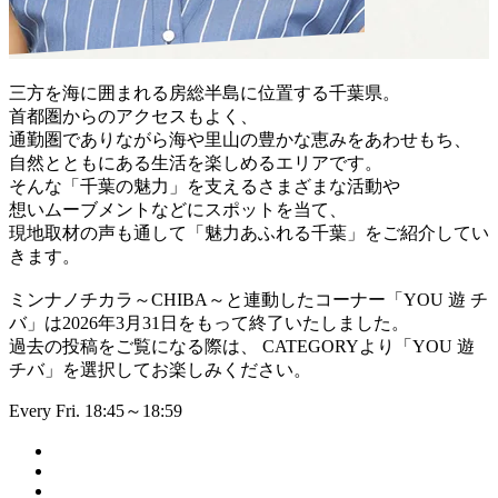
三方を海に囲まれる房総半島に位置する千葉県。
首都圏からのアクセスもよく、
通勤圏でありながら海や里山の豊かな恵みをあわせもち、
自然とともにある生活を楽しめるエリアです。
そんな「千葉の魅力」を支えるさまざまな活動や
想いムーブメントなどにスポットを当て、
現地取材の声も通して「魅力あふれる千葉」をご紹介してい
きます。
ミンナノチカラ～CHIBA～と連動したコーナー「YOU 遊 チ
バ」は2026年3月31日をもって終了いたしました。
過去の投稿をご覧になる際は、 CATEGORYより「YOU 遊
チバ」を選択してお楽しみください。
Every Fri. 18:45～18:59