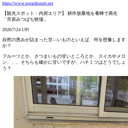
https://www.norarikurari.net
【観光スポット・内房エリア】 耕作放棄地を養蜂で再生
「市原みつばち牧場」
2026/7/24 UP!
自然の恵みが詰まった甘―いものといえば、何を想像します
か？
フルーツとか、さつまいもの甘いところとか、スイカやメロ
ン、、、そちらも確かに甘いですが、ハチミツはどうでしょ
う？