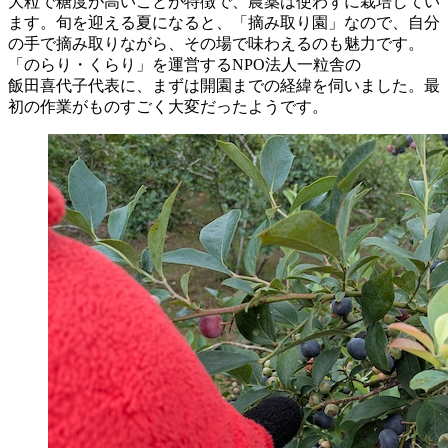
大粒で糖度が高いことが特徴で、農薬は使わずに栽培してい
ます。旬を迎える夏になると、「摘み取り園」なので、自分
の手で摘み取りながら、その場で味わえるのも魅力です。
「のらり・くらり」を運営するNPO法人
一粒舎
の
飯田喜代子
代表に、まずは開園までの経緯を伺いました。最
初の作業がものすごく大変だったようです。